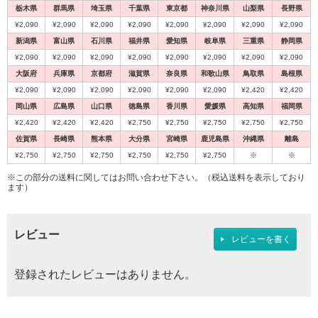
栃木県
群馬県
埼玉県
千葉県
東京都
神奈川県
山梨県
長野県
¥2,090
¥2,090
¥2,090
¥2,090
¥2,090
¥2,090
¥2,090
¥2,090
新潟県
富山県
石川県
福井県
愛知県
岐阜県
三重県
静岡県
¥2,090
¥2,090
¥2,090
¥2,090
¥2,090
¥2,090
¥2,090
¥2,090
大阪府
兵庫県
京都府
滋賀県
奈良県
和歌山県
鳥取県
島根県
¥2,090
¥2,090
¥2,090
¥2,090
¥2,090
¥2,090
¥2,420
¥2,420
岡山県
広島県
山口県
徳島県
香川県
愛媛県
高知県
福岡県
¥2,420
¥2,420
¥2,420
¥2,750
¥2,750
¥2,750
¥2,750
¥2,750
佐賀県
長崎県
熊本県
大分県
宮崎県
鹿児島県
沖縄県
離島
¥2,750
¥2,750
¥2,750
¥2,750
¥2,750
¥2,750
※
※
※この部分の送料に関してはお問い合わせ下さい。（税込送料を表示しており
ます）
レビュー
レビューを書く
登録されたレビューはありません。