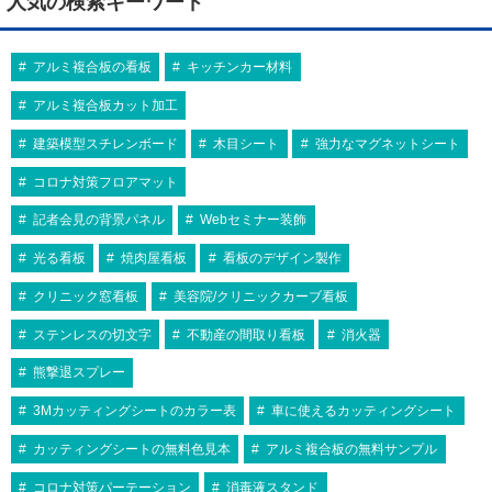
人気の検索キーワード
アルミ複合板の看板
キッチンカー材料
アルミ複合板カット加工
建築模型スチレンボード
木目シート
強力なマグネットシート
コロナ対策フロアマット
記者会見の背景パネル
Webセミナー装飾
光る看板
焼肉屋看板
看板のデザイン製作
クリニック窓看板
美容院/クリニックカーブ看板
ステンレスの切文字
不動産の間取り看板
消火器
熊撃退スプレー
3Mカッティングシートのカラー表
車に使えるカッティングシート
カッティングシートの無料色見本
アルミ複合板の無料サンプル
コロナ対策パーテーション
消毒液スタンド