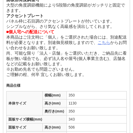
大型の角度調節機能により5段階の角度調節がガッチリと固定で
きます。
アクセントプレート
パネル枠に石目調のアクセントプレートが付いています。
シンプルながら、さり気なく高級感を演出してくれます。
■個人宅への配送について
本商品はご注文時に「個人」をご選択された場合には、別途配送
料が必要となります。別途御見積致しますので、
こちら
からお問
い合わせをお願い致します。
尚、可能な限り「法人・店舗」をご選択いただき、ご納品先に看
板が無い場合でも、必ず法人名や屋号(個人事業主含む)、店舗名
などの記載をお願い致します。
※お勤め先名でも問題ございません。
ご理解の程、何卒 宜しくお願い致します。
商品仕様
横幅(mm)
350
本体サイズ
高さ(mm)
1130
奥行き(mm)
350
面板サイズ横幅(mm)
343
面板サイズ
高さ(mm)
506