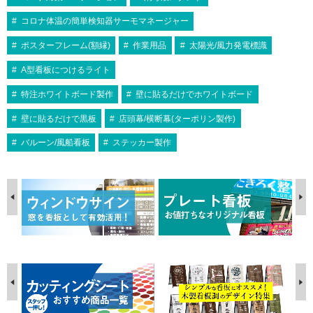
コロナ体温の簡単検知器サーモマネージャー
ポスターフレーム(額縁)
作業用品
太陽光/風力発電標識
A型看板につけるライト
特注ホワイトボード製作
壁に貼るだけでホワイトボード
壁に貼るだけで黒板
店頭幕/横断幕(ターポリン製作)
バルーン/風船看板
ステッカー製作