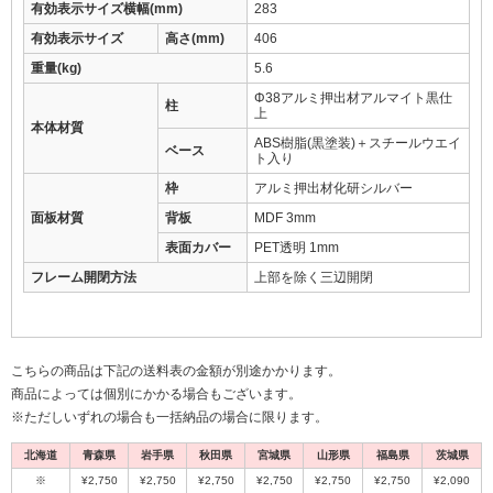
有効表示サイズ横幅(mm)
283
有効表示サイズ
高さ(mm)
406
重量(kg)
5.6
Φ38アルミ押出材アルマイト黒仕
柱
上
本体材質
ABS樹脂(黒塗装)＋スチールウエイ
ベース
ト入り
枠
アルミ押出材化研シルバー
面板材質
背板
MDF 3mm
表面カバー
PET透明 1mm
フレーム開閉方法
上部を除く三辺開閉
こちらの商品は下記の送料表の金額が別途かかります。
商品によっては個別にかかる場合もございます。
※ただしいずれの場合も一括納品の場合に限ります。
北海道
青森県
岩手県
秋田県
宮城県
山形県
福島県
茨城県
※
¥2,750
¥2,750
¥2,750
¥2,750
¥2,750
¥2,750
¥2,090