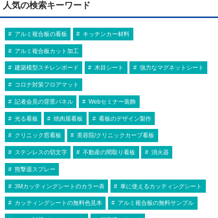
人気の検索キーワード
アルミ複合板の看板
キッチンカー材料
アルミ複合板カット加工
建築模型スチレンボード
木目シート
強力なマグネットシート
コロナ対策フロアマット
記者会見の背景パネル
Webセミナー装飾
光る看板
焼肉屋看板
看板のデザイン製作
クリニック窓看板
美容院/クリニックカーブ看板
ステンレスの切文字
不動産の間取り看板
消火器
熊撃退スプレー
3Mカッティングシートのカラー表
車に使えるカッティングシート
カッティングシートの無料色見本
アルミ複合板の無料サンプル