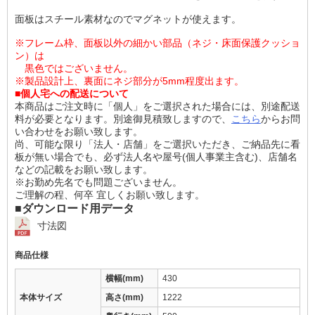
面板はスチール素材なのでマグネットが使えます。
※フレーム枠、面板以外の細かい部品（ネジ・床面保護クッショ
ン）は
黒色ではございません。
※製品設計上、裏面にネジ部分が5mm程度出ます。
■個人宅への配送について
本商品はご注文時に「個人」をご選択された場合には、別途配送
料が必要となります。別途御見積致しますので、
こちら
からお問
い合わせをお願い致します。
尚、可能な限り「法人・店舗」をご選択いただき、ご納品先に看
板が無い場合でも、必ず法人名や屋号(個人事業主含む)、店舗名
などの記載をお願い致します。
※お勤め先名でも問題ございません。
ご理解の程、何卒 宜しくお願い致します。
■ダウンロード用データ
寸法図
商品仕様
横幅(mm)
430
本体サイズ
高さ(mm)
1222