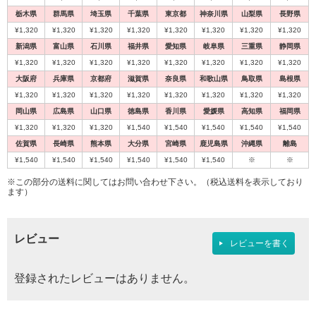
栃木県
群馬県
埼玉県
千葉県
東京都
神奈川県
山梨県
長野県
¥1,320
¥1,320
¥1,320
¥1,320
¥1,320
¥1,320
¥1,320
¥1,320
新潟県
富山県
石川県
福井県
愛知県
岐阜県
三重県
静岡県
¥1,320
¥1,320
¥1,320
¥1,320
¥1,320
¥1,320
¥1,320
¥1,320
大阪府
兵庫県
京都府
滋賀県
奈良県
和歌山県
鳥取県
島根県
¥1,320
¥1,320
¥1,320
¥1,320
¥1,320
¥1,320
¥1,320
¥1,320
岡山県
広島県
山口県
徳島県
香川県
愛媛県
高知県
福岡県
¥1,320
¥1,320
¥1,320
¥1,540
¥1,540
¥1,540
¥1,540
¥1,540
佐賀県
長崎県
熊本県
大分県
宮崎県
鹿児島県
沖縄県
離島
¥1,540
¥1,540
¥1,540
¥1,540
¥1,540
¥1,540
※
※
※この部分の送料に関してはお問い合わせ下さい。（税込送料を表示しており
ます）
レビュー
レビューを書く
登録されたレビューはありません。