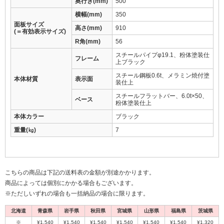
奥行き(mm)
500
横幅(mm)
350
面板サイズ
高さ(mm)
910
(＝有効表示サイズ)
R角(mm)
56
スチールパイプφ19.1、粉体塗装仕
フレーム
上ブラック
スチール鋼板0.6t、メラミン焼付塗
本体材質
表示面
装仕上
スチールフラットバー、6.0t×50、
ベース
粉体塗装仕上
本体カラー
ブラック
重量(㎏)
7
こちらの商品は下記の送料表の金額が別途かかります。
商品によっては個別にかかる場合もございます。
※ただしいずれの場合も一括納品の場合に限ります。
北海道
青森県
岩手県
秋田県
宮城県
山形県
福島県
茨城県
※
¥1,540
¥1,540
¥1,540
¥1,540
¥1,540
¥1,540
¥1,320