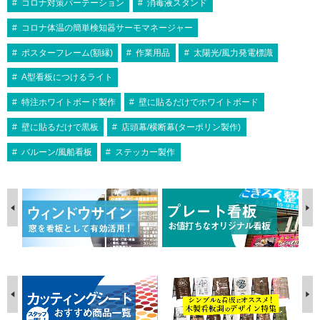
コロナ対策パーテーション
消毒液スタンド
コロナ体温の簡単検知器サーモマネージャー
ポスターフレーム(額縁)
作業用品
太陽光/風力発電標識
A型看板につけるライト
特注ホワイトボード製作
壁に貼るだけでホワイトボード
壁に貼るだけで黒板
店頭幕/横断幕(ターポリン製作)
バルーン/風船看板
ステッカー製作