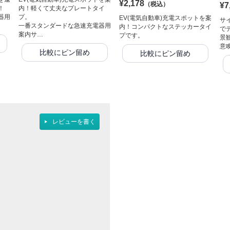
¥2,178
（税込）
¥7
！
内！軽くて丈夫なプレートタイ
器用
プ。
EV(電気自動車)充電スポットを案
サ
一番スタンダードな急速充電器用
内！コンパクトなステッカータイ
で
案内サ…
プです。
景
意
比較にピン留め
比較にピン留め
レビューを書く