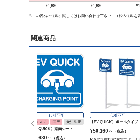
¥1,980
¥1,980
¥1
※この部分の送料に関してはお問い合わせ下さい。（税込送料を
関連商品
代引不可
代引不可
オススメ
国産
受注生産
【EV QUICK】ポールタイプ
【EV QUICK】路面シート
¥50,160～
（税込）
¥47,630～
（税込）
EV(電気自動車)充電スポット