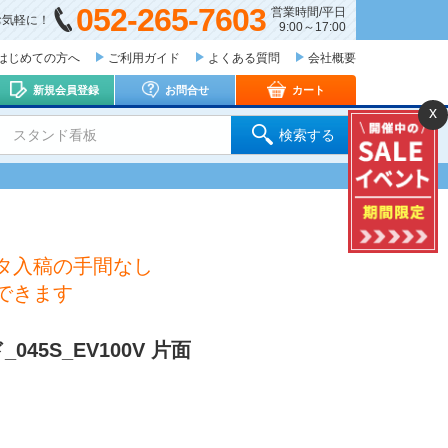
052-265-7603
営業時間/平日
お気軽に！
9:00～17:00
はじめての方へ
ご利用ガイド
よくある質問
会社概要
新規会員登録
お問合せ
カート
x
 スタンド看板
検索する
タ入稿の手間なし
できます
5S_EV100V 片面