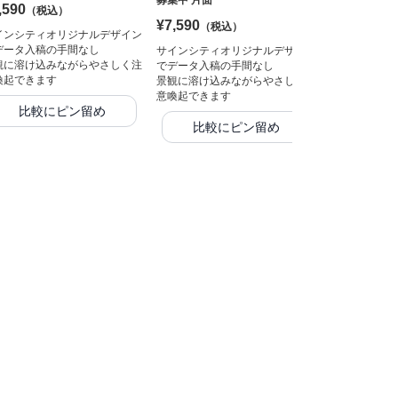
募集中 片面
,590
¥10,120
（税込）
（
¥7,590
（税込）
インシティオリジナルデザイン
サインシティ
データ入稿の手間なし
でデータ入稿
サインシティオリジナルデザイン
観に溶け込みながらやさしく注
景観に溶け込
でデータ入稿の手間なし
喚起できます
意喚起できま
景観に溶け込みながらやさしく注
意喚起できます
比較にピン留め
比較
比較にピン留め