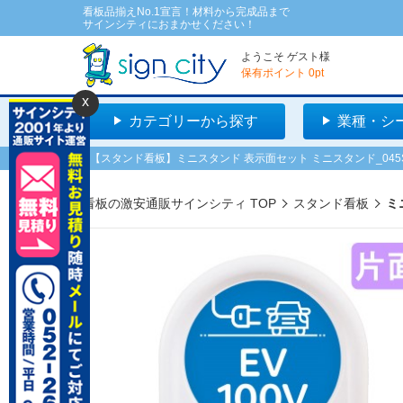
看板品揃えNo.1宣言！材料から完成品まで
サインシティにおまかせください！
ようこそ
ゲスト
様
保有ポイント
0
pt
x
カテゴリーから探す
業種・シ
【スタンド看板】ミニスタンド 表示面セット ミニスタンド_045S_
看板の激安通販サインシティ TOP
スタンド看板
ミ