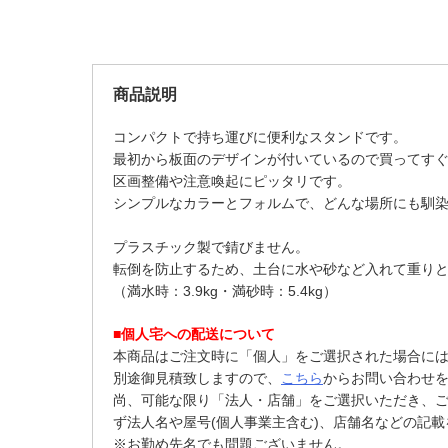
商品説明
コンパクトで持ち運びに便利なスタンドです。
最初から板面のデザインが付いているので買ってす
区画整備や注意喚起にピッタリです。
シンプルなカラーとフォルムで、どんな場所にも馴
プラスチック製で錆びません。
転倒を防止するため、土台に水や砂など入れて重り
（満水時：3.9kg・満砂時：5.4kg）
■個人宅への配送について
本商品はご注文時に「個人」をご選択された場合に
別途御見積致しますので、
こちら
からお問い合わせ
尚、可能な限り「法人・店舗」をご選択いただき、
ず法人名や屋号(個人事業主含む)、店舗名などの記
※お勤め先名でも問題ございません。