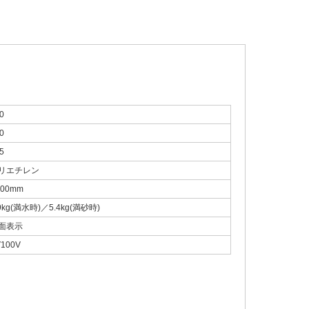
0
0
5
リエチレン
300mm
.9kg(満水時)／5.4kg(満砂時)
面表示
100V