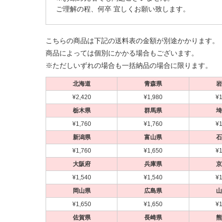
ご理解の程、何卒 宜しくお願い致します。
こちらの商品は下記の送料表の金額が別途かかります。
商品によっては個別にかかる場合もございます。
※ただしいずれの場合も一括納品の場合に限ります。
北海道
青森県
岩
¥2,420
¥1,980
¥1
栃木県
群馬県
埼
¥1,760
¥1,760
¥1
新潟県
富山県
石
¥1,760
¥1,650
¥1
大阪府
兵庫県
京
¥1,540
¥1,540
¥1
岡山県
広島県
山
¥1,650
¥1,650
¥1
佐賀県
長崎県
熊