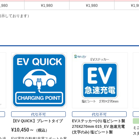
,980
¥1,980
¥1,980
¥1,9
表示しております）
代引不可
代引不可
【EV QUICK】プレートタイプ
EVステッカー(小) 塩ビシート製
270X270mm 015_EV 急速充電
ミ
¥10,450～
（税込）
(文字のみ) 塩ビシート製
スタ
を遠
EV(電気自動車)充電スポットを案