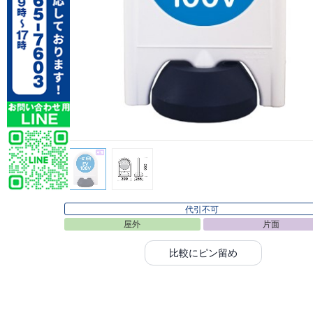
代引不可
屋外
片面
比較にピン留め