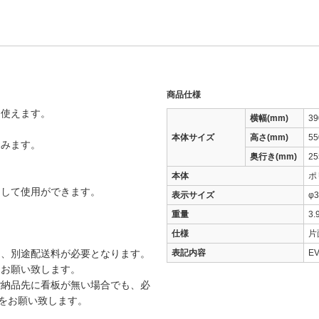
商品仕様
ぐ使えます。
横幅(mm)
39
本体サイズ
高さ(mm)
55
染みます。
奥行き(mm)
25
本体
ポ
として使用ができます。
表示サイズ
φ
重量
3
仕様
片
は、別途配送料が必要となります。
表記内容
EV
をお願い致します。
ご納品先に看板が無い場合でも、必
載をお願い致します。