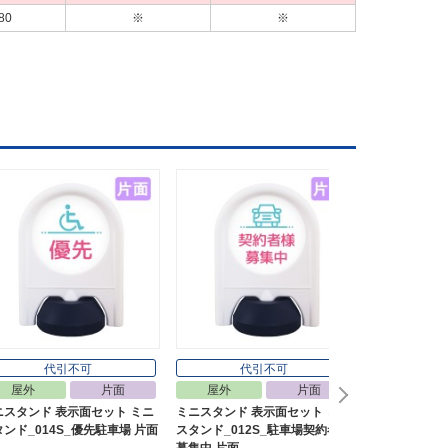
80
※
※
代引不可
代引不可
代
屋外
片面
屋外
片面
屋外
ニスタンド 表示面セット ミニ
ミニスタンド 表示面セット ミニ
ミニスタンド
ンド_014S_優先駐車場 片面
スタンド_012S_駐車場契約者様
スタンド_049