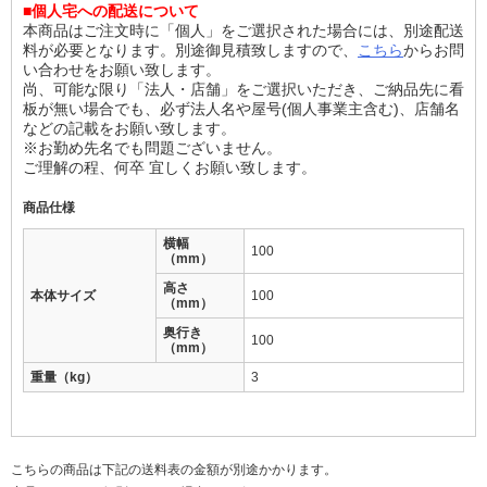
■個人宅への配送について
本商品はご注文時に「個人」をご選択された場合には、別途配送
料が必要となります。別途御見積致しますので、
こちら
からお問
い合わせをお願い致します。
尚、可能な限り「法人・店舗」をご選択いただき、ご納品先に看
板が無い場合でも、必ず法人名や屋号(個人事業主含む)、店舗名
などの記載をお願い致します。
※お勤め先名でも問題ございません。
ご理解の程、何卒 宜しくお願い致します。
商品仕様
横幅
100
（mm）
高さ
本体サイズ
100
（mm）
奥行き
100
（mm）
重量（kg）
3
こちらの商品は下記の送料表の金額が別途かかります。