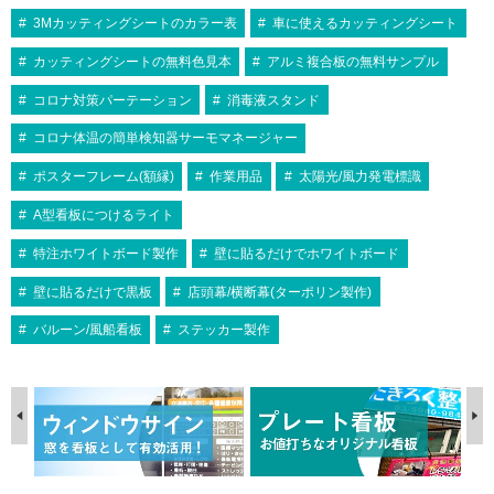
3Mカッティングシートのカラー表
車に使えるカッティングシート
カッティングシートの無料色見本
アルミ複合板の無料サンプル
コロナ対策パーテーション
消毒液スタンド
コロナ体温の簡単検知器サーモマネージャー
ポスターフレーム(額縁)
作業用品
太陽光/風力発電標識
A型看板につけるライト
特注ホワイトボード製作
壁に貼るだけでホワイトボード
壁に貼るだけで黒板
店頭幕/横断幕(ターポリン製作)
バルーン/風船看板
ステッカー製作