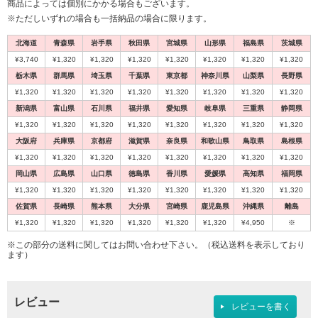
商品によっては個別にかかる場合もございます。
※ただしいずれの場合も一括納品の場合に限ります。
北海道
青森県
岩手県
秋田県
宮城県
山形県
福島県
茨城県
¥3,740
¥1,320
¥1,320
¥1,320
¥1,320
¥1,320
¥1,320
¥1,320
栃木県
群馬県
埼玉県
千葉県
東京都
神奈川県
山梨県
長野県
¥1,320
¥1,320
¥1,320
¥1,320
¥1,320
¥1,320
¥1,320
¥1,320
新潟県
富山県
石川県
福井県
愛知県
岐阜県
三重県
静岡県
¥1,320
¥1,320
¥1,320
¥1,320
¥1,320
¥1,320
¥1,320
¥1,320
大阪府
兵庫県
京都府
滋賀県
奈良県
和歌山県
鳥取県
島根県
¥1,320
¥1,320
¥1,320
¥1,320
¥1,320
¥1,320
¥1,320
¥1,320
岡山県
広島県
山口県
徳島県
香川県
愛媛県
高知県
福岡県
¥1,320
¥1,320
¥1,320
¥1,320
¥1,320
¥1,320
¥1,320
¥1,320
佐賀県
長崎県
熊本県
大分県
宮崎県
鹿児島県
沖縄県
離島
¥1,320
¥1,320
¥1,320
¥1,320
¥1,320
¥1,320
¥4,950
※
※この部分の送料に関してはお問い合わせ下さい。（税込送料を表示しており
ます）
レビュー
レビューを書く