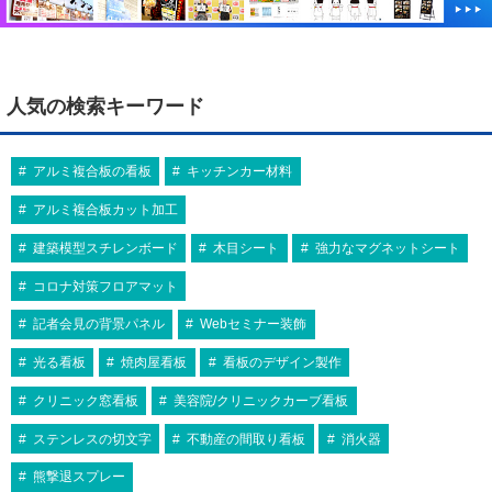
人気の検索キーワード
アルミ複合板の看板
キッチンカー材料
アルミ複合板カット加工
建築模型スチレンボード
木目シート
強力なマグネットシート
コロナ対策フロアマット
記者会見の背景パネル
Webセミナー装飾
光る看板
焼肉屋看板
看板のデザイン製作
クリニック窓看板
美容院/クリニックカーブ看板
ステンレスの切文字
不動産の間取り看板
消火器
熊撃退スプレー