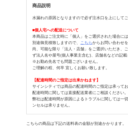
商品説明
水漏れの原因となりますので必ず注水口を上にして
■個人宅への配送について
本商品はご注文時に「個人」をご選択された場合に
別途御見積致しますので、
こちら
からお問い合わせ
尚、可能な限り「法人・店舗」をご選択いただき、
ず法人名や屋号(個人事業主含む)、店舗名などの記
※お勤め先名でも問題ございません。
ご理解の程、何卒 宜しくお願い致します。
【配達時間のご指定は出来かねます】
サインシティでは商品の配達時間のご指定は承って
配達時間に関しては直接配送業者にご相談ください
弊社は配達時間が原因によるトラブルに関しては一
ンセルは承りません。
こちらの商品は下記の送料表の金額が別途かかります。