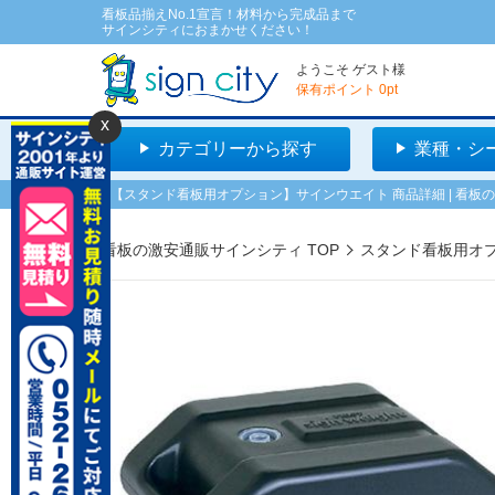
看板品揃えNo.1宣言！材料から完成品まで
サインシティにおまかせください！
ようこそ
ゲスト
様
保有ポイント
0
pt
x
カテゴリーから探す
業種・シ
【スタンド看板用オプション】サインウエイト 商品詳細 | 看板
看板の激安通販サインシティ TOP
スタンド看板用オ