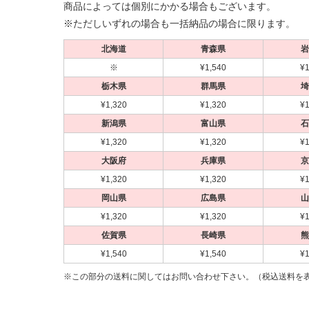
商品によっては個別にかかる場合もございます。
※ただしいずれの場合も一括納品の場合に限ります。
北海道
青森県
岩
※
¥1,540
¥1
栃木県
群馬県
埼
¥1,320
¥1,320
¥1
新潟県
富山県
石
¥1,320
¥1,320
¥1
大阪府
兵庫県
京
¥1,320
¥1,320
¥1
岡山県
広島県
山
¥1,320
¥1,320
¥1
佐賀県
長崎県
熊
¥1,540
¥1,540
¥1
※この部分の送料に関してはお問い合わせ下さい。（税込送料を