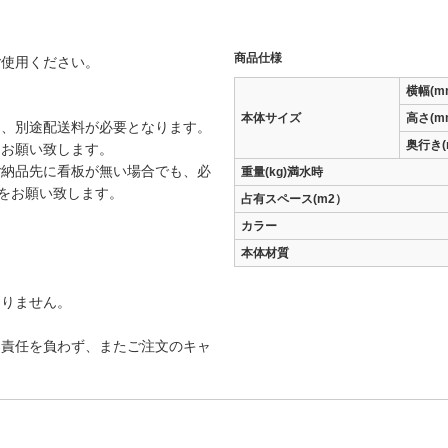
商品仕様
ご使用ください。
横幅(m
本体サイズ
高さ(m
は、別途配送料が必要となります。
奥行き(
をお願い致します。
ご納品先に看板が無い場合でも、必
重量(kg)満水時
載をお願い致します。
占有スペース(m2）
カラー
本体材質
おりません。
。
切責任を負わず、またご注文のキャ