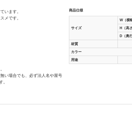
商品仕様
いています。
ススメです。
W（横
サイズ
H（高
D（奥
材質
カラー
用途
す。
が無い場合でも、必ず法人名や屋号
す。