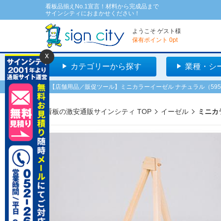
看板品揃えNo.1宣言！材料から完成品まで
サインシティにおまかせください！
ようこそ
ゲスト
様
保有ポイント
0
pt
x
カテゴリーから探す
業種・シ
【店舗用品／販促ツール】ミニカラーイーゼル ナチュラル（5952
看板の激安通販サインシティ TOP
イーゼル
ミニカラ