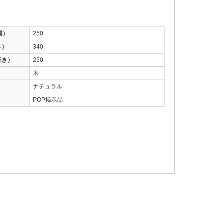
幅）
250
さ）
340
行き）
250
木
ナチュラル
POP掲示品