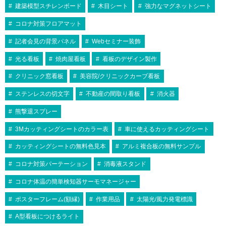
建築模型スチレンボード
木目シート
強力なマグネットシート
コロナ対策フロアマット
記者会見の背景パネル
Webセミナー装飾
光る看板
焼肉屋看板
看板のデザイン製作
クリニック窓看板
美容院/クリニックカーブ看板
ステンレスの切文字
不動産の間取り看板
消火器
熊撃退スプレー
3Mカッティングシートのカラー表
車に使えるカッティングシート
カッティングシートの無料色見本
アルミ複合板の無料サンプル
コロナ対策パーテーション
消毒液スタンド
コロナ体温の簡単検知器サーモマネージャー
ポスターフレーム(額縁)
作業用品
太陽光/風力発電標識
A型看板につけるライト