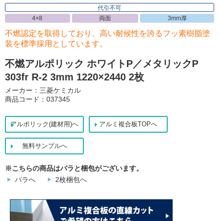
代引不可
4×8
両面
3mm厚
不燃認定を取得しており、高い耐候性を誇るフッ素樹脂塗
装を標準採用としています。
不燃アルポリック ホワイトP／メタリックP
303fr R-2 3mm 1220×2440 2枚
メーカー：三菱ケミカル
商品コード：037345
アルポリック(建材用)へ
アルミ複合板TOPへ
無料サンプルへ
※こちらの商品はバラと梱包がございます。
バラへ
2枚梱包へ