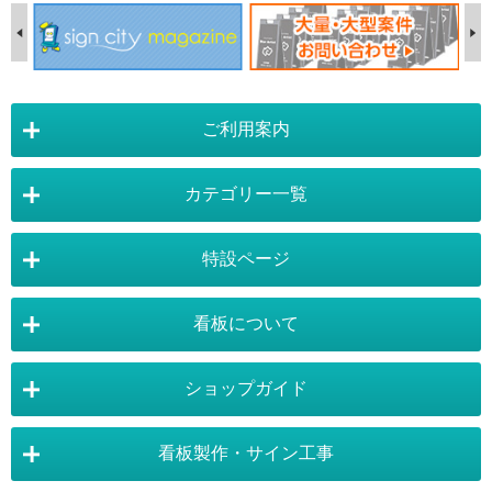
ご利用案内
カテゴリー一覧
店舗詳細情報
特設ページ
電飾スタンド看板
スタンド看板
看板について
スタンド看板：オプション
バナースタンド
電飾看板特設ページ
スタンド看板特設ページ
運営会社 :
株式会社トレード
バックパネル
袖（突出し）看板
〒454-0011 愛知県 名古屋市中川区山王4-5-10
ショップガイド
バナースタンド特設ページ
大型看板・突出看板特設ページ
看板の選び方
看板の種類
TEL:052-265-7603 FAX:052-350-2662
自立看板
フロアサイン／路面表示
ポスターフレーム特設ページ
LEDライトパネル特設ページ
お気軽にお問い合わせ下さい。
看板製作・サイン工事
看板設置のきまり
看板の用語集
壁面看板
LEDライトパネル
利用規約
ご利用ガイド
お問合せ
イーゼルスタンド特設ページ
ホワイトボード特設ページ