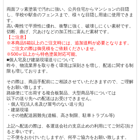
両面フッ素塗装で汚れに強い。公共住宅からマンションの目隠
し、学校や駅舎のフェンスまで、様々な目隠し用途に使用できま
す。
高い剛性で平滑性に優れ、衝撃に強く、破壊しにくい素材です。
切断、曲げ、穴あけなどの加工性に富んだ素材です。
【ご注意】
※本商品5箱以上のご注文時には、追加送料が必要となります。
ご注文の際は御見積をご依頼くださいませ。
※500㎡以上から特色塗装対応可能。
■個人宅及び建築現場送りについて
昨今、物流業界を取り巻く環境は深刻さを増し、配送に関する制
限も増しております。
その際は、商品手配前にご相談させていただきますので、ご理解
をお願い致します。
路線便にて出荷する複合板製品、大型商品等については
以下の送り先への配送はお受けできません。
・個人宅(法人名及び屋号のない送り先)
・建築現場
・その他配送困難先(道幅、高さ制限、駐車トラブル等)
上記へ配送の際は、各運送会社の支店止めの利用にてご対応頂け
ると幸いです。
ご不便をおかけいたしますが、何卒ご協力をお願い致します。