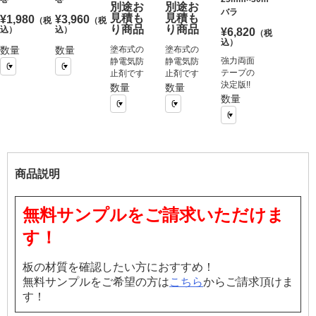
別途お
別途お
バラ
見積も
見積も
¥1,980
¥3,960
（税
（税
り商品
り商品
込）
込）
¥6,820
（税
込）
数量
数量
塗布式の
塗布式の
強力両面
静電気防
静電気防
テープの
止剤です
止剤です
決定版!!
数量
数量
数量
商品説明
無料サンプルをご請求いただけま
す！
板の材質を確認したい方におすすめ！
無料サンプルをご希望の方は
こちら
からご請求頂けま
す！