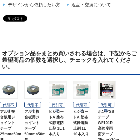
デザインから依頼したい方
返品・交換について
オプション品をまとめ買いされる場合は、下記からご
希望商品の個数を選択し、チェックを入れてくださ
い。
代引不
代引不
代引可
代引可
代引可
可
可
能
能
能
アルミ複
アルミ複
ヒシコー
ヒシコー
ボンドSS
合板用ジ
合板用ジ
トA 塗布
トA 塗布
テープ
ョイント
ョイント
式静電防
式静電防
WF101R
テープ
テープ
止剤 1L 1
止剤 1L
高強度両
25mm×50m
50mm×50m
本入り
10本入り
面テープ
巻
巻
25mm×30m