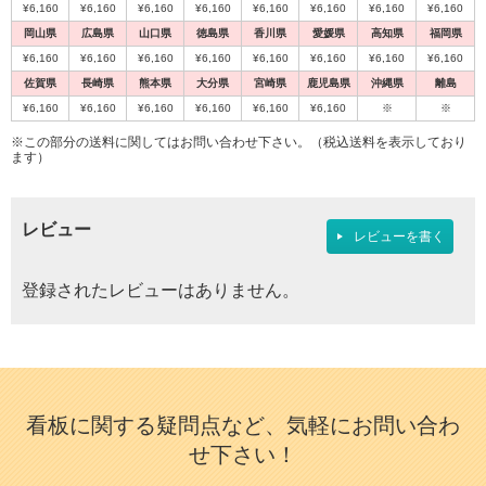
¥6,160
¥6,160
¥6,160
¥6,160
¥6,160
¥6,160
¥6,160
¥6,160
岡山県
広島県
山口県
徳島県
香川県
愛媛県
高知県
福岡県
¥6,160
¥6,160
¥6,160
¥6,160
¥6,160
¥6,160
¥6,160
¥6,160
佐賀県
長崎県
熊本県
大分県
宮崎県
鹿児島県
沖縄県
離島
¥6,160
¥6,160
¥6,160
¥6,160
¥6,160
¥6,160
※
※
※この部分の送料に関してはお問い合わせ下さい。（税込送料を表示しており
ます）
レビュー
レビューを書く
登録されたレビューはありません。
看板に関する疑問点など、気軽にお問い合わ
せ下さい！