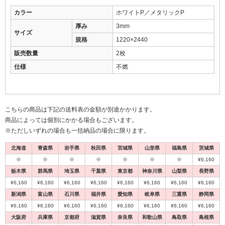
カラー
ホワイトP／メタリックP
厚み
3mm
サイズ
規格
1220×2440
販売数量
2枚
仕様
不燃
こちらの商品は下記の送料表の金額が別途かかります。
商品によっては個別にかかる場合もございます。
※ただしいずれの場合も一括納品の場合に限ります。
北海道
青森県
岩手県
秋田県
宮城県
山形県
福島県
茨城県
※
※
※
※
※
※
※
¥6,160
栃木県
群馬県
埼玉県
千葉県
東京都
神奈川県
山梨県
長野県
¥6,160
¥6,160
¥6,160
¥6,160
¥6,160
¥6,160
¥6,160
¥6,160
新潟県
富山県
石川県
福井県
愛知県
岐阜県
三重県
静岡県
¥6,160
¥6,160
¥6,160
¥6,160
¥6,160
¥6,160
¥6,160
¥6,160
大阪府
兵庫県
京都府
滋賀県
奈良県
和歌山県
鳥取県
島根県