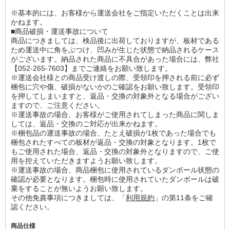
※基本的には、お客様から運送会社をご指定いただくことは出来
かねます。
■商品破損・運送事故について
商品につきましては、検品後に出荷しておりますが、板材である
ため運送中に角をぶつけ、凹みが生じた状態で納品されるケース
がございます。納品された商品に不具合があった場合には、弊社
【052-265-7603】までご連絡をお願い致します。
※運送会社様との商品受け渡しの際、受領印を押される前に必ず
梱包に穴や傷、破損がないかのご確認をお願い致します。受領印
を押してしまいますと、返品・交換の対象外となる場合がござい
ますので、ご注意ください。
※運送事故の場合、お客様がご使用されてしまった商品に関しま
しては、返品・交換のご対応が出来かねます。
※梱包品の運送事故の場合、たとえ破損が1枚であった場合でも
梱包されたすべての板材が返品・交換の対象となります。1枚で
もご使用された場合、返品・交換の対象外となりますので、ご使
用を控えていただきますようお願い致します。
※運送事故の場合、商品梱包に使用されているダンボール状態の
確認が必要となります。梱包時に使用されていたダンボールは破
棄をすることが無いようお願い致します。
その他免責事項につきましては、「
利用規約
」の第11条をご確
認ください。
商品仕様