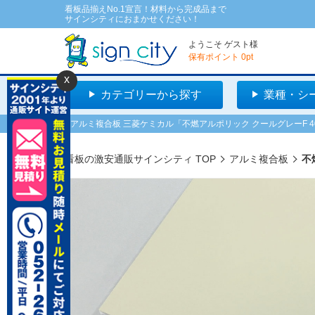
看板品揃えNo.1宣言！材料から完成品まで
サインシティにおまかせください！
ようこそ
ゲスト
様
保有ポイント
0
pt
x
カテゴリーから探す
業種・シ
アルミ複合板 三菱ケミカル「不燃アルポリック クールグレーF 403fr
看板の激安通販サインシティ TOP
アルミ複合板
不燃