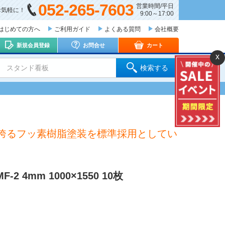
052-265-7603
営業時間/平日
お気軽に！
9:00～17:00
はじめての方へ
ご利用ガイド
よくある質問
会社概要
新規会員登録
お問合せ
カート
x
 スタンド看板
検索する
誇るフッ素樹脂塗装を標準採用としてい
2 4mm 1000×1550 10枚