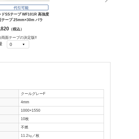
代引可能
ドSSテープ WF101R 高強度
テープ 25mm×30m バラ
,820
（税込）
力両面テープの決定版!!
量
クールグレーF
4mm
1000×1550
10枚
不燃
11.2㎏／枚