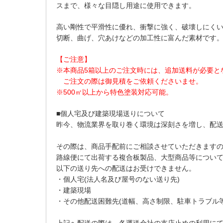
スまで、様々な目隠し用途に使用できます。
高い剛性で平滑性に優れ、衝撃に強く、破壊しにく
切断、曲げ、穴あけなどの加工性に富んだ素材です
【ご注意】
※本商品5箱以上のご注文時には、追加送料が必要と
ご注文の際は御見積をご依頼くださいませ。
※500㎡以上から特色塗装対応可能。
■個人宅及び建築現場送りについて
昨今、物流業界を取り巻く環境は深刻さを増し、配
その際は、商品手配前にご相談させていただきます
路線便にて出荷する複合板製品、大型商品等につい
以下の送り先への配送はお受けできません。
・個人宅(法人名及び屋号のない送り先)
・建築現場
・その他配送困難先(道幅、高さ制限、駐車トラブル等