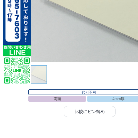
代引不可
両面
4mm厚
比較にピン留め