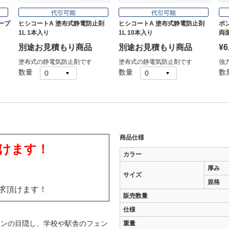
代引可能
代引可能
ープ
ヒシコートA 塗布式静電防止剤
ヒシコートA 塗布式静電防止剤
ボン
1L 1本入り
1L 10本入り
両面
別途お見積もり商品
別途お見積もり商品
¥6
塗布式の静電気防止剤です
塗布式の静電気防止剤です
強
数量
数量
数
商品仕様
けます！
カラー
厚み
サイズ
規格
求頂けます！
販売数量
仕様
ョンの目隠し、学校や駅舎のフェン
重量