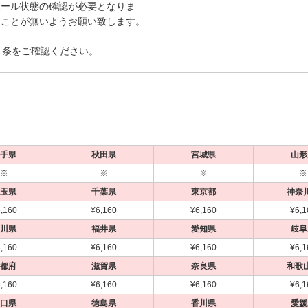
ボール状態の確認が必要となりま
ることが無いようお願い致します。
1条をご確認ください。
手県
秋田県
宮城県
山形
※
※
※
※
玉県
千葉県
東京都
神奈
,160
¥6,160
¥6,160
¥6,1
川県
福井県
愛知県
岐阜
,160
¥6,160
¥6,160
¥6,1
都府
滋賀県
奈良県
和歌
,160
¥6,160
¥6,160
¥6,1
口県
徳島県
香川県
愛媛