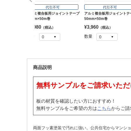
代引不可
代引不可
アルミ複合板用ジョイントテープ
アルミ複合板用ジョイントテ
25mm×50m巻
50mm×50m巻
¥1,980
¥3,960
（税込）
（税込）
数量
数量
商品説明
無料サンプルをご請求いただ
板の材質を確認したい方におすすめ！
無料サンプルをご希望の方は
こちら
からご請
両面フッ素塗装で汚れに強い。公共住宅からマンシ