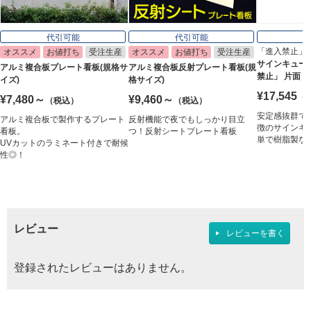
代引可能
代引可能
「進入禁止」 
オススメ
お値打ち
受注生産
オススメ
お値打ち
受注生産
サインキューブ 
アルミ複合板プレート看板(規格サ
アルミ複合板反射プレート看板(規
禁止」 片面 
イズ)
格サイズ)
¥17,545
（
¥7,480～
¥9,460～
（税込）
（税込）
安定感抜群で
アルミ複合板で製作するプレート
反射機能で夜でもしっかり目立
徴のサインキ
看板。
つ！反射シートプレート看板
単で樹脂製な
UVカットのラミネート付きで耐候
性◎！
レビュー
レビューを書く
登録されたレビューはありません。