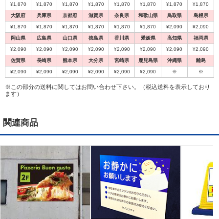
¥1,870
¥1,870
¥1,870
¥1,870
¥1,870
¥1,870
¥1,870
¥1,870
大阪府
兵庫県
京都府
滋賀県
奈良県
和歌山県
鳥取県
島根県
¥1,870
¥1,870
¥1,870
¥1,870
¥1,870
¥1,870
¥2,090
¥2,090
岡山県
広島県
山口県
徳島県
香川県
愛媛県
高知県
福岡県
¥2,090
¥2,090
¥2,090
¥2,090
¥2,090
¥2,090
¥2,090
¥2,090
佐賀県
長崎県
熊本県
大分県
宮崎県
鹿児島県
沖縄県
離島
¥2,090
¥2,090
¥2,090
¥2,090
¥2,090
¥2,090
※
※
※この部分の送料に関してはお問い合わせ下さい。（税込送料を表示しており
ます）
関連商品