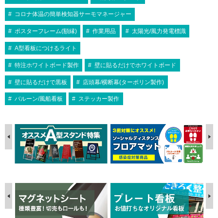
コロナ体温の簡単検知器サーモマネージャー
ポスターフレーム(額縁)
作業用品
太陽光/風力発電標識
A型看板につけるライト
特注ホワイトボード製作
壁に貼るだけでホワイトボード
壁に貼るだけで黒板
店頭幕/横断幕(ターポリン製作)
バルーン/風船看板
ステッカー製作