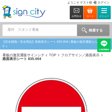
ようこそ
ゲスト
様
ログイン
お問合せ
カート
メニュー
屋外 スタンド看板
検索する
【安全標識／安全用品】路面表示シート 835-004 | 看板の激安通販ならサインシ
ティ
看板の激安通販サインシティ TOP
フロアサイン／路面表示
路面表示シート 835-004