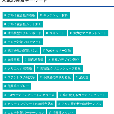
人気の検索キーワード
アルミ複合板の看板
キッチンカー材料
アルミ複合板カット加工
建築模型スチレンボード
木目シート
強力なマグネットシート
コロナ対策フロアマット
記者会見の背景パネル
Webセミナー装飾
光る看板
焼肉屋看板
看板のデザイン製作
クリニック窓看板
美容院/クリニックカーブ看板
ステンレスの切文字
不動産の間取り看板
消火器
熊撃退スプレー
3Mカッティングシートのカラー表
車に使えるカッティングシート
カッティングシートの無料色見本
アルミ複合板の無料サンプル
コロナ対策パーテーション
消毒液スタンド