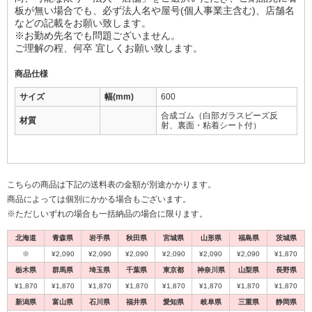
板が無い場合でも、必ず法人名や屋号(個人事業主含む)、店舗名
などの記載をお願い致します。
※お勤め先名でも問題ございません。
ご理解の程、何卒 宜しくお願い致します。
商品仕様
サイズ
幅(mm)
600
合成ゴム（白部ガラスビーズ反
材質
射、裏面・粘着シート付）
こちらの商品は下記の送料表の金額が別途かかります。
商品によっては個別にかかる場合もございます。
※ただしいずれの場合も一括納品の場合に限ります。
北海道
青森県
岩手県
秋田県
宮城県
山形県
福島県
茨城県
※
¥2,090
¥2,090
¥2,090
¥2,090
¥2,090
¥2,090
¥1,870
栃木県
群馬県
埼玉県
千葉県
東京都
神奈川県
山梨県
長野県
¥1,870
¥1,870
¥1,870
¥1,870
¥1,870
¥1,870
¥1,870
¥1,870
新潟県
富山県
石川県
福井県
愛知県
岐阜県
三重県
静岡県