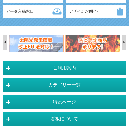
データ入稿窓口
デザインお問合せ
ご利用案内
カテゴリー一覧
店舗詳細情報
特設ページ
電飾スタンド看板
スタンド看板
看板について
スタンド看板：オプション
バナースタンド
電飾看板特設ページ
スタンド看板特設ページ
運営会社 :
株式会社トレード