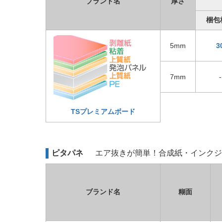
ブランド名
厚さ
梱包
5mm
3
7mm
-
TSプレミアムボード
ピタパネ
エア抜きが簡単！合成紙・インクジ
ブランド名
糊面