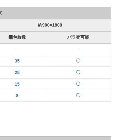
ズ
約900×1800
梱包枚数
バラ売可能
-
-
〇
35
〇
25
〇
15
〇
8