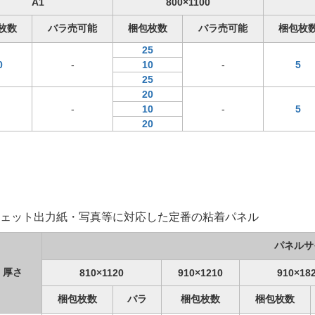
A1
800×1100
枚数
バラ売可能
梱包枚数
バラ売可能
梱包枚
25
0
-
10
-
5
25
20
-
10
-
5
20
ェット出力紙・写真等に対応した定番の粘着パネル
パネルサ
厚さ
810×1120
910×1210
910×18
梱包枚数
バラ
梱包枚数
梱包枚数