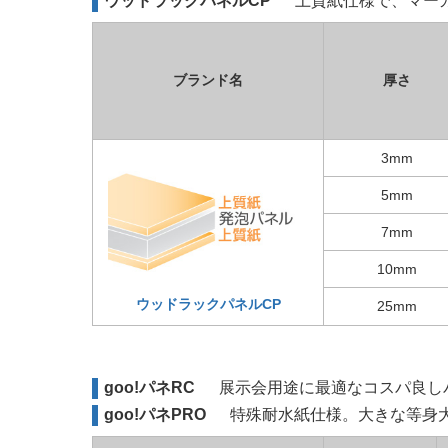
ウッドラックパネルCP
上質紙仕様で、マー
ブランド名
厚さ
3mm
5mm
7mm
10mm
ウッドラックパネルCP
25mm
goo!パネRC
展示会用途に最適なコスパ良し
goo!パネPRO
特殊耐水紙仕様。大きな等身