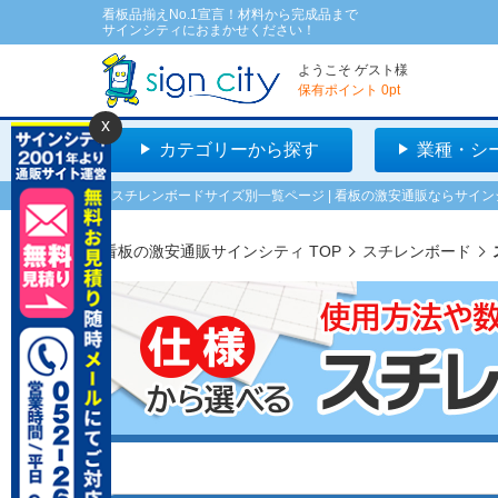
看板品揃えNo.1宣言！材料から完成品まで
サインシティにおまかせください！
ようこそ
ゲスト
様
保有ポイント
0
pt
x
カテゴリーから探す
業種・シ
スチレンボードサイズ別一覧ページ | 看板の激安通販ならサイン
看板の激安通販サインシティ TOP
スチレンボード