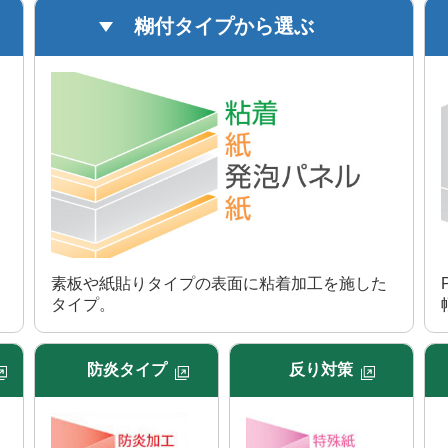
糊付タイプから選ぶ
素板や紙貼りタイプの表面に粘着加工を施した
タイプ。
防炎タイプ
反り対策