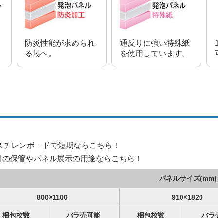
防炎性能が求められ
通反りに強い特殊紙
る場へ。
を使用しています。
。
判スチレンボードで短期ならこちら！
月の保管やパネル展示の用途ならこちら！
パネルサイズ(mm)
800×1100
910×1820
梱包枚数
バラ売可能
梱包枚数
バラ