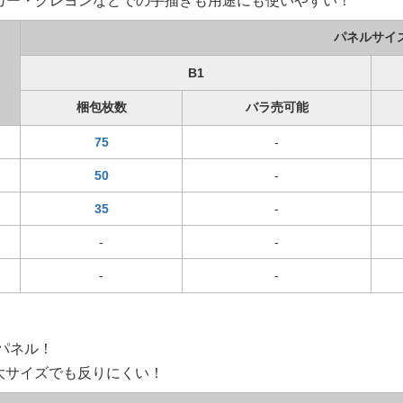
カー・クレヨンなどでの手描きも用途にも使いやすい！
パネルサイ
B1
梱包枚数
バラ売可能
75
-
50
-
35
-
-
-
-
-
パネル！
大サイズでも反りにくい！