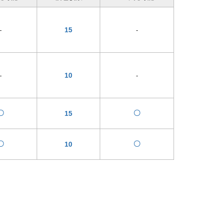
-
15
-
-
10
-
〇
〇
15
〇
〇
10