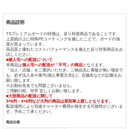
商品説明
TSプレミアムボードの特徴は、反り対策商品であることです。
上質紙の上に特殊PEコーティングを施したことで、ボードの強
度が高まっています。
高品質と優れたコストパフォーマンスを備えた反り対策商品をお
試しください。
■個人宅への配送について
本商品は
個人宅への配送が「不可」の商品
となります。
「法人・店舗」をご選択いただき、ご納品先に看板が無い場合で
も、必ず法人名や屋号(個人事業主含む)、店舗名などの記載をお
願い致します。
※お勤め先名でも問題ございません。
ご理解の程、何卒 宜しくお願い致します。
■大型商品の配送に関して
3×6判・4×8判など大判の商品は原則車上渡しとなります。
配送場所により別途チャーター費用が発生する可能性がございま
す。予めご了承ください。
商品仕様