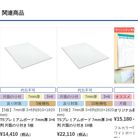
関連商品
代引不可
代引不可
片面のり付
7mm厚
3×6
片面のり付
7mm厚
3×6
オススメ
反り対策
5枚梱包
反り対策
10枚梱包
片面
【5枚】7mm厚 3×6判(910×1820
【10枚】7mm厚 3×6判(910×1820
オリジナル壁
mm)
mm)
¥15,180～
TSプレミアムボード 7mm厚 3×6
TSプレミアムボード 7mm厚 3×6
判 片面のり付き 5枚
判 片面のり付き 10枚
フルカラー印
ワイトボード
¥14,410
¥22,110
（税込）
（税込）