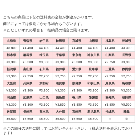
こちらの商品は下記の送料表の金額が別途かかります。
商品によっては個別にかかる場合もございます。
※ただしいずれの場合も一括納品の場合に限ります。
北海道
青森県
岩手県
秋田県
宮城県
山形県
福島県
茨城県
¥8,800
¥4,400
¥4,400
¥4,400
¥4,400
¥4,400
¥4,400
¥3,300
栃木県
群馬県
埼玉県
千葉県
東京都
神奈川県
山梨県
長野県
¥3,300
¥3,300
¥3,300
¥3,300
¥3,300
¥3,300
¥2,750
¥3,300
新潟県
富山県
石川県
福井県
愛知県
岐阜県
三重県
静岡県
¥3,300
¥2,750
¥2,750
¥2,750
¥2,750
¥2,750
¥2,750
¥2,750
大阪府
兵庫県
京都府
滋賀県
奈良県
和歌山県
鳥取県
島根県
¥3,300
¥3,300
¥3,300
¥3,300
¥3,300
¥3,300
¥3,300
¥3,300
岡山県
広島県
山口県
徳島県
香川県
愛媛県
高知県
福岡県
¥3,300
¥3,300
¥3,300
¥3,850
¥3,850
¥3,850
¥3,850
¥5,500
佐賀県
長崎県
熊本県
大分県
宮崎県
鹿児島県
沖縄県
離島
¥5,500
¥5,500
¥5,500
¥5,500
¥5,500
¥5,500
※
※
※この部分の送料に関してはお問い合わせ下さい。（税込送料を表示しており
ます）