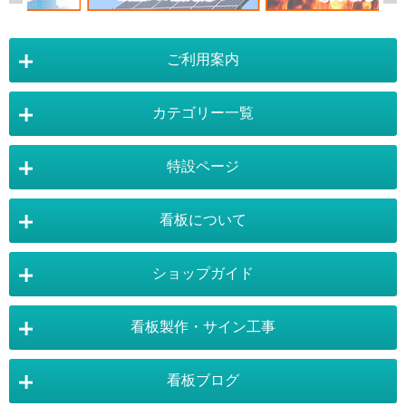
ご利用案内
カテゴリー一覧
店舗詳細情報
特設ページ
電飾スタンド看板
スタンド看板
看板について
スタンド看板：オプション
バナースタンド
電飾看板特設ページ
スタンド看板特設ページ
運営会社 :
株式会社トレード
バックパネル
袖（突出し）看板
〒454-0011 愛知県 名古屋市中川区山王4-5-10
ショップガイド
バナースタンド特設ページ
大型看板・突出看板特設ページ
看板の選び方
看板の種類
TEL:052-265-7603 FAX:052-350-2662
自立看板
フロアサイン／路面表示
ポスターフレーム特設ページ
LEDライトパネル特設ページ
お気軽にお問い合わせ下さい。
看板製作・サイン工事
看板設置のきまり
看板の用語集
壁面看板
LEDライトパネル
利用規約
ご利用ガイド
お問合せ
イーゼルスタンド特設ページ
ホワイトボード特設ページ
看板で集客
おもしろ看板
ポスターフレーム
イーゼル
看板ブログ
お支払い方法
送料・納期・配送
標準価格：オープン価格
獲得ポイント：33pt
販促・店舗用品特設ページ
バックパネル特設ページ
東京・看板製作
大阪・看板製作
お支払について
¥3,300
販売価格
（税抜 ¥3,000）