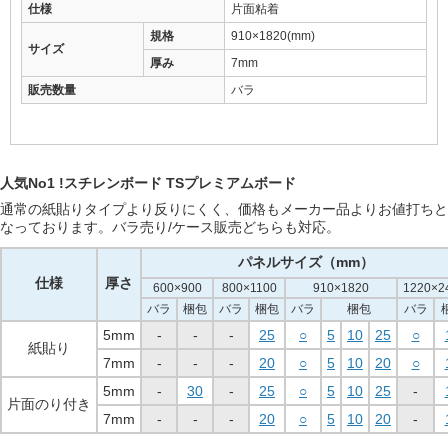
仕様
片面粘着
規格
910×1820(mm)
サイズ
厚み
7mm
販売数量
バラ
人気No1 !スチレンボード TSプレミアムボード
通常の紙貼りタイプより反りにくく、価格もメーカー品よりお値打ちと
なっております。バラ売り/ケース販売どちらも対応。
パネルサイズ（mm）
仕様
厚さ
600×900
800×1100
910×1820
1220×2
バラ
梱包
バラ
梱包
バラ
梱包
バラ
5mm
-
-
-
25
○
5
10
25
○
紙貼り
7mm
-
-
-
20
○
5
10
20
○
5mm
-
30
-
25
○
5
10
25
-
片面のり付き
7mm
-
-
-
20
○
5
10
20
-