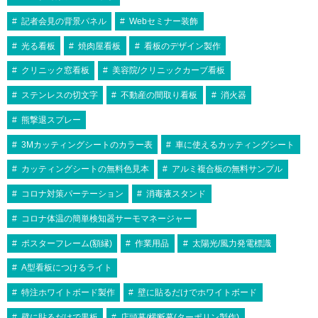
記者会見の背景パネル
Webセミナー装飾
光る看板
焼肉屋看板
看板のデザイン製作
クリニック窓看板
美容院/クリニックカーブ看板
ステンレスの切文字
不動産の間取り看板
消火器
熊撃退スプレー
3Mカッティングシートのカラー表
車に使えるカッティングシート
カッティングシートの無料色見本
アルミ複合板の無料サンプル
コロナ対策パーテーション
消毒液スタンド
コロナ体温の簡単検知器サーモマネージャー
ポスターフレーム(額縁)
作業用品
太陽光/風力発電標識
A型看板につけるライト
特注ホワイトボード製作
壁に貼るだけでホワイトボード
壁に貼るだけで黒板
店頭幕/横断幕(ターポリン製作)