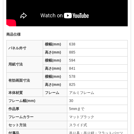
商品仕様
横幅(mm)
638
パネル外寸
高さ(mm)
885
横幅(mm)
594
用紙寸法
高さ(mm)
841
横幅(mm)
578
有効画面寸法
高さ(mm)
825
本体材質
フレーム
アルミフレーム
フレーム幅(mm)
30
作品厚
5mmまで
フレームカラー
マットブラック
セット方法
スライド式
付属品
吊り具・吊り紐・フラットパーツ