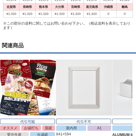
佐賀県
長崎県
熊本県
大分県
宮崎県
鹿児島県
沖縄県
離島
¥1,320
¥1,320
¥1,320
¥1,320
¥1,320
¥1,320
※
※
※この部分の送料に関してはお問い合わせ下さい。（税込送料を表示しており
ます）
関連商品
代引可能
代引不可
オススメ
お値打ち
国産
屋内用
A1
841×594
受注生産
合成紙
ALUMIUM it