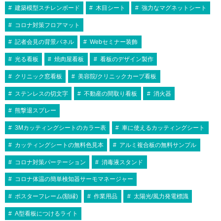
建築模型スチレンボード
木目シート
強力なマグネットシート
コロナ対策フロアマット
記者会見の背景パネル
Webセミナー装飾
光る看板
焼肉屋看板
看板のデザイン製作
クリニック窓看板
美容院/クリニックカーブ看板
ステンレスの切文字
不動産の間取り看板
消火器
熊撃退スプレー
3Mカッティングシートのカラー表
車に使えるカッティングシート
カッティングシートの無料色見本
アルミ複合板の無料サンプル
コロナ対策パーテーション
消毒液スタンド
コロナ体温の簡単検知器サーモマネージャー
ポスターフレーム(額縁)
作業用品
太陽光/風力発電標識
A型看板につけるライト