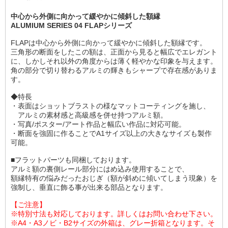
中心から外側に向かって緩やかに傾斜した額縁
ALUMIUM SERIES 04 FLAPシリーズ
FLAPは中心から外側に向かって緩やかに傾斜した額縁です。
三角形の断面をしたこの額は、正面から見ると幅広でエレガント
に、しかしそれ以外の角度からは薄く軽やかな印象を与えます。
角の部分で切り替わるアルミの輝きもシャープで存在感がありま
す。
◆特長
・表面はショットブラストの様なマットコーティングを施し、
アルミの素材感と高級感を併せ持つアルミ額。
・写真/ポスター/アート作品と幅広い作品に対応可能。
・断面を強固に作ることでA1サイズ以上の大きなサイズも製作
可能。
■フラットパーツも同梱しております。
アルミ額の裏側レール部分にはめ込み使用することで、
額縁特有の悩みだったおじぎ（額が斜めに傾いてしまう現象）を
強制し、垂直に飾る事が出来る部品となります。
【ご注意】
※特別寸法も対応しております。詳しくはお問い合わせ下さい。
※A4・A3ノビ・B2サイズの外箱は、グレー折箱となります。そ