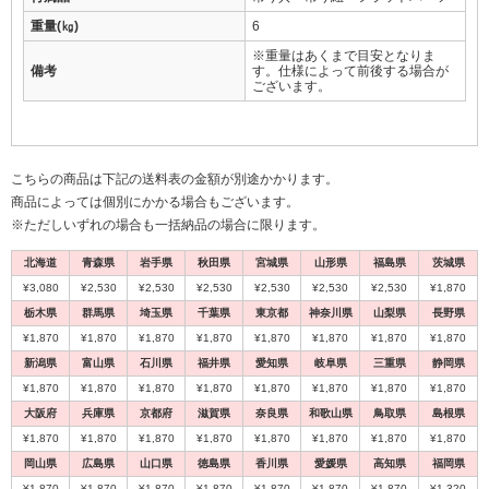
重量(㎏)
6
※重量はあくまで目安となりま
備考
す。仕様によって前後する場合が
ございます。
こちらの商品は下記の送料表の金額が別途かかります。
商品によっては個別にかかる場合もございます。
※ただしいずれの場合も一括納品の場合に限ります。
北海道
青森県
岩手県
秋田県
宮城県
山形県
福島県
茨城県
¥3,080
¥2,530
¥2,530
¥2,530
¥2,530
¥2,530
¥2,530
¥1,870
栃木県
群馬県
埼玉県
千葉県
東京都
神奈川県
山梨県
長野県
¥1,870
¥1,870
¥1,870
¥1,870
¥1,870
¥1,870
¥1,870
¥1,870
新潟県
富山県
石川県
福井県
愛知県
岐阜県
三重県
静岡県
¥1,870
¥1,870
¥1,870
¥1,870
¥1,870
¥1,870
¥1,870
¥1,870
大阪府
兵庫県
京都府
滋賀県
奈良県
和歌山県
鳥取県
島根県
¥1,870
¥1,870
¥1,870
¥1,870
¥1,870
¥1,870
¥1,870
¥1,870
岡山県
広島県
山口県
徳島県
香川県
愛媛県
高知県
福岡県
¥1,870
¥1,870
¥1,870
¥1,870
¥1,870
¥1,870
¥1,870
¥1,320