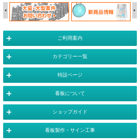
ご利用案内
カテゴリー一覧
店舗詳細情報
特設ページ
電飾スタンド看板
スタンド看板
看板について
スタンド看板：オプション
バナースタンド
電飾看板特設ページ
スタンド看板特設ページ
運営会社 :
株式会社トレード
バックパネル
袖（突出し）看板
〒454-0011 愛知県 名古屋市中川区山王4-5-10
ショップガイド
バナースタンド特設ページ
大型看板・突出看板特設ページ
看板の選び方
看板の種類
TEL:052-265-7603 FAX:052-350-2662
自立看板
フロアサイン／路面表示
ポスターフレーム特設ページ
LEDライトパネル特設ページ
お気軽にお問い合わせ下さい。
看板製作・サイン工事
看板設置のきまり
看板の用語集
壁面看板
LEDライトパネル
利用規約
ご利用ガイド
お問合せ
イーゼルスタンド特設ページ
ホワイトボード特設ページ