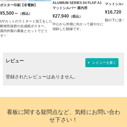
ALUMIUM SERIES 04 FLAP A1
マットシルバー
ポスター印刷【非電飾】
マットシルバー 屋内用
¥16,720
（
¥5,500～
（税込）
¥27,940
（税込）
額の下に使う
UVカットのラミネート加工をした
中心から外側に向かって緩やかに
耐候性抜群の合成紙ポスター。
傾斜した額縁です。
屋内外製の看板とセットでどう
ぞ！
レビュー
レビューを書く
登録されたレビューはありません。
看板に関する疑問点など、気軽にお問い合わ
せ下さい！