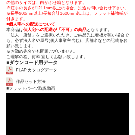
の他のサイズは、白かぶせ箱となります。
※短手の長さが1211mm以上の場合、別途お問い合わせ下さい。
※長手900mm以上/長短合計1600mm以上は、フラット補強板が
付きます。
■個人宅への配送について
本商品は
個人宅への配送が「不可」の商品
となります。
「法人・店舗」をご選択いただき、ご納品先に看板が無い場合で
も、必ず法人名や屋号(個人事業主含む)、店舗名などの記載をお
願い致します。
※お勤め先名でも問題ございません。
ご理解の程、何卒 宜しくお願い致します。
■ダウンロード用データ
FLAP カタログデータ
作品セット方法
■フラットパーツ取説動画