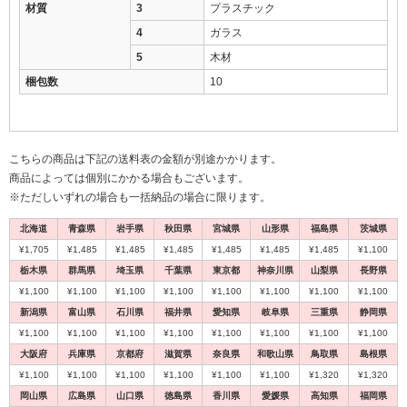
材質
3
プラスチック
4
ガラス
5
木材
梱包数
10
こちらの商品は下記の送料表の金額が別途かかります。
商品によっては個別にかかる場合もございます。
※ただしいずれの場合も一括納品の場合に限ります。
北海道
青森県
岩手県
秋田県
宮城県
山形県
福島県
茨城県
¥1,705
¥1,485
¥1,485
¥1,485
¥1,485
¥1,485
¥1,485
¥1,100
栃木県
群馬県
埼玉県
千葉県
東京都
神奈川県
山梨県
長野県
¥1,100
¥1,100
¥1,100
¥1,100
¥1,100
¥1,100
¥1,100
¥1,100
新潟県
富山県
石川県
福井県
愛知県
岐阜県
三重県
静岡県
¥1,100
¥1,100
¥1,100
¥1,100
¥1,100
¥1,100
¥1,100
¥1,100
大阪府
兵庫県
京都府
滋賀県
奈良県
和歌山県
鳥取県
島根県
¥1,100
¥1,100
¥1,100
¥1,100
¥1,100
¥1,100
¥1,320
¥1,320
岡山県
広島県
山口県
徳島県
香川県
愛媛県
高知県
福岡県