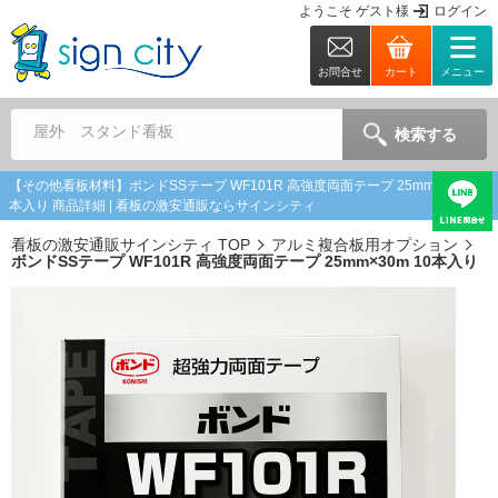
ようこそ
ゲスト
様
ログイン
お問合せ
カート
メニュー
屋外 スタンド看板
検索する
【その他看板材料】ボンドSSテープ WF101R 高強度両面テープ 25mm×30m 10
本入り 商品詳細 | 看板の激安通販ならサインシティ
看板の激安通販サインシティ TOP
アルミ複合板用オプション
ボンドSSテープ WF101R 高強度両面テープ 25mm×30m 10本入り