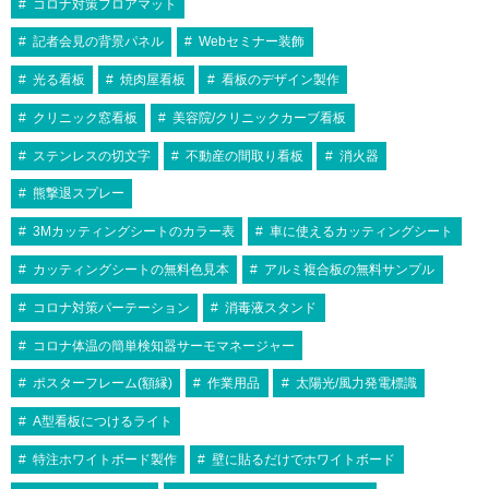
コロナ対策フロアマット
記者会見の背景パネル
Webセミナー装飾
光る看板
焼肉屋看板
看板のデザイン製作
クリニック窓看板
美容院/クリニックカーブ看板
ステンレスの切文字
不動産の間取り看板
消火器
熊撃退スプレー
3Mカッティングシートのカラー表
車に使えるカッティングシート
カッティングシートの無料色見本
アルミ複合板の無料サンプル
コロナ対策パーテーション
消毒液スタンド
コロナ体温の簡単検知器サーモマネージャー
ポスターフレーム(額縁)
作業用品
太陽光/風力発電標識
A型看板につけるライト
特注ホワイトボード製作
壁に貼るだけでホワイトボード