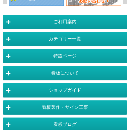
ご利用案内
カテゴリー一覧
店舗詳細情報
特設ページ
電飾スタンド看板
スタンド看板
看板について
スタンド看板：オプション
バナースタンド
電飾看板特設ページ
スタンド看板特設ページ
運営会社 :
株式会社トレード
バックパネル
袖（突出し）看板
〒454-0011 愛知県 名古屋市中川区山王4-5-10
ショップガイド
バナースタンド特設ページ
大型看板・突出看板特設ページ
看板の選び方
看板の種類
TEL:052-265-7603 FAX:052-350-2662
自立看板
フロアサイン／路面表示
ポスターフレーム特設ページ
LEDライトパネル特設ページ
お気軽にお問い合わせ下さい。
看板製作・サイン工事
看板設置のきまり
看板の用語集
壁面看板
LEDライトパネル
利用規約
ご利用ガイド
お問合せ
イーゼルスタンド特設ページ
ホワイトボード特設ページ
看板で集客
おもしろ看板
¥54,670
獲得ポイント：547pt
販売価格
（税抜 ¥49,700）
ポスターフレーム
イーゼル
看板ブログ
お支払い方法
送料・納期・配送
販促・店舗用品特設ページ
バックパネル特設ページ
東京・看板製作
大阪・看板製作
お支払について