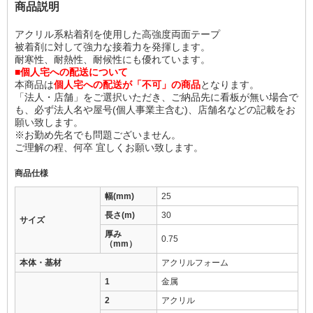
商品説明
アクリル系粘着剤を使用した高強度両面テープ
被着剤に対して強力な接着力を発揮します。
耐寒性、耐熱性、耐候性にも優れています。
■個人宅への配送について
本商品は
個人宅への配送が「不可」の商品
となります。
「法人・店舗」をご選択いただき、ご納品先に看板が無い場合で
も、必ず法人名や屋号(個人事業主含む)、店舗名などの記載をお
願い致します。
※お勤め先名でも問題ございません。
ご理解の程、何卒 宜しくお願い致します。
商品仕様
幅(mm)
25
長さ(m)
30
サイズ
厚み
0.75
（mm）
本体・基材
アクリルフォーム
1
金属
2
アクリル