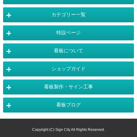
カテゴリー一覧
店舗詳細情報
特設ページ
電飾スタンド看板
スタンド看板
看板について
スタンド看板：オプション
バナースタンド
電飾看板特設ページ
スタンド看板特設ページ
運営会社 :
株式会社トレード
バックパネル
袖（突出し）看板
〒454-0011 愛知県 名古屋市中川区山王4-5-10
ショップガイド
バナースタンド特設ページ
大型看板・突出看板特設ページ
看板の選び方
看板の種類
TEL:052-265-7603 FAX:052-350-2662
自立看板
フロアサイン／路面表示
ポスターフレーム特設ページ
LEDライトパネル特設ページ
お気軽にお問い合わせ下さい。
看板製作・サイン工事
看板設置のきまり
看板の用語集
壁面看板
LEDライトパネル
利用規約
ご利用ガイド
お問合せ
イーゼルスタンド特設ページ
ホワイトボード特設ページ
看板で集客
おもしろ看板
ポスターフレーム
イーゼル
看板ブログ
お支払い方法
送料・納期・配送
別途お見積もり商品
販売価格
販促・店舗用品特設ページ
バックパネル特設ページ
東京・看板製作
大阪・看板製作
お支払について
施工事例
スタッフ紹介
パネルスタンド
ホワイトボード
商品の返品・交換
注文の変更・取り消し
展示会アイテム特設ページ
カタログスタンド特設ページ
以下のお支払いが可能となります。
神奈川・看板製作
埼玉・看板製作
カラーサンプル
素材サンプル
Copyright (C) Sign City All Rights Reserved.
掲示板
黒板／ブラックボード
お得なポイントシステム
掛売りについて
・事前銀行振込み
※この商品はお見積もり後に、ご購入頂ける商品となります。
サインシティ看板マガジン
メニュースタンド特設ページ
のぼり用品特設ページ
千葉・看板製作
静岡・看板製作