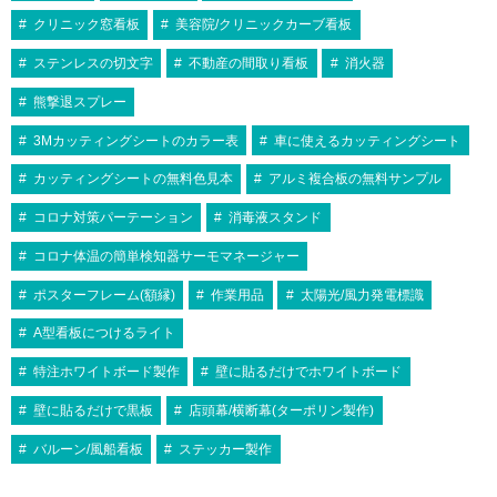
クリニック窓看板
美容院/クリニックカーブ看板
ステンレスの切文字
不動産の間取り看板
消火器
熊撃退スプレー
3Mカッティングシートのカラー表
車に使えるカッティングシート
カッティングシートの無料色見本
アルミ複合板の無料サンプル
コロナ対策パーテーション
消毒液スタンド
コロナ体温の簡単検知器サーモマネージャー
ポスターフレーム(額縁)
作業用品
太陽光/風力発電標識
A型看板につけるライト
特注ホワイトボード製作
壁に貼るだけでホワイトボード
壁に貼るだけで黒板
店頭幕/横断幕(ターポリン製作)
バルーン/風船看板
ステッカー製作