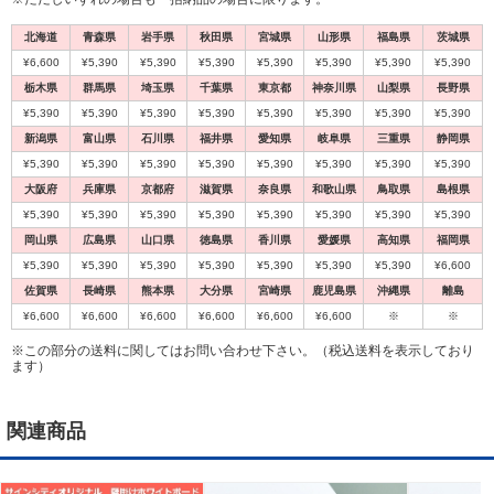
北海道
青森県
岩手県
秋田県
宮城県
山形県
福島県
茨城県
¥6,600
¥5,390
¥5,390
¥5,390
¥5,390
¥5,390
¥5,390
¥5,390
栃木県
群馬県
埼玉県
千葉県
東京都
神奈川県
山梨県
長野県
¥5,390
¥5,390
¥5,390
¥5,390
¥5,390
¥5,390
¥5,390
¥5,390
新潟県
富山県
石川県
福井県
愛知県
岐阜県
三重県
静岡県
¥5,390
¥5,390
¥5,390
¥5,390
¥5,390
¥5,390
¥5,390
¥5,390
大阪府
兵庫県
京都府
滋賀県
奈良県
和歌山県
鳥取県
島根県
¥5,390
¥5,390
¥5,390
¥5,390
¥5,390
¥5,390
¥5,390
¥5,390
岡山県
広島県
山口県
徳島県
香川県
愛媛県
高知県
福岡県
¥5,390
¥5,390
¥5,390
¥5,390
¥5,390
¥5,390
¥5,390
¥6,600
佐賀県
長崎県
熊本県
大分県
宮崎県
鹿児島県
沖縄県
離島
¥6,600
¥6,600
¥6,600
¥6,600
¥6,600
¥6,600
※
※
※この部分の送料に関してはお問い合わせ下さい。（税込送料を表示しており
ます）
関連商品