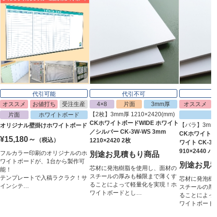
代引可能
代引不可
オススメ
お値打ち
受注生産
4×8
片面
3mm厚
オススメ
【2枚】3mm厚 1210×2420(mm)
片面
ホワイトボード
CKホワイトボードWIDE ホワイト
【バラ】3mm厚 
オリジナル壁掛けホワイトボード
／シルバー CK-3W-WS 3mm
CKホワイトボー
¥15,180～
（税込）
1210×2420 2枚
ワイト CK-3L
910×2440 バ
フルカラー印刷のオリジナルのホ
別途お見積もり商品
ワイトボードが、1台から製作可
別途お見
芯材に発泡樹脂を使用し、面材の
能！
スチールの厚みも極限まで薄くす
テンプレートで入稿ラクラク！サ
芯材に発泡樹
ることによって軽量化を実現！ホ
インシテ…
スチールの厚
ワイトボードとし…
ることによっ
ワイトボード