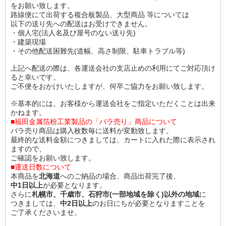
をお願い致します。
路線便にて出荷する複合板製品、大型商品 等については
以下の送り先への配送はお受けできません。
・個人宅(法人名及び屋号のない送り先)
・建築現場
・その他配送困難先(道幅、高さ制限、駐車トラブル等)
上記へ配送の際は、各運送会社の支店止めの利用にてご対応頂け
ると幸いです。
ご不便をおかけいたしますが、何卒ご協力をお願い致します。
※基本的には、お客様から運送会社をご指定いただくことは出来
かねます。
■福田金属箔粉工業製品の「バラ売り」商品について
バラ売り商品は購入枚数毎に送料が変動致します。
最終的な送料金額につきましては、カートに入れた際に表示され
ますので、
ご確認をお願い致します。
■運送日数について
本商品を
北海道
へのご納品の場合、商品出荷完了後、
中1日以上
が必要となります。
さらに
札幌市、千歳市、石狩市(一部地域を除く)以外の地域
に
つきましては、
中2日以上
のお日にちが必要となりますことを
ご了承くださいませ。