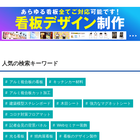
人気の検索キーワード
アルミ複合板の看板
キッチンカー材料
アルミ複合板カット加工
建築模型スチレンボード
木目シート
強力なマグネットシート
コロナ対策フロアマット
記者会見の背景パネル
Webセミナー装飾
光る看板
焼肉屋看板
看板のデザイン製作