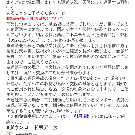
またどの地域に関しましても運送状況、天候により遅延する可能
性が
あることをご了承くださいませ。
■商品破損・運送事故について
商品につきましては、検品後に出荷しておりますが、板材である
ため運送中に角をぶつけ、凹みが生じた状態で納品されるケース
がございます。納品された商品に不具合があった場合には、弊社
【052-265-7603】までご連絡をお願い致します。
※運送会社様との商品受け渡しの際、受領印を押される前に必ず
梱包に穴や傷、破損がないかのご確認をお願い致します。受領印
を押してしまいますと、返品・交換の対象外となる場合がござい
ますので、ご注意ください。
※運送事故の場合、お客様がご使用されてしまった商品に関しま
しては、返品・交換のご対応が出来かねます。
※梱包品の運送事故の場合、たとえ破損が1枚であった場合でも
梱包されたすべての板材が返品・交換の対象となります。1枚で
もご使用された場合、返品・交換の対象外となりますので、ご使
用を控えていただきますようお願い致します。
※運送事故の場合、商品梱包に使用されているダンボール状態の
確認が必要となります。梱包時に使用されていたダンボールは破
棄をすることが無いようお願い致します。
その他免責事項につきましては、「
利用規約
」の第11条をご確
認ください。
■ダウンロード用データ
一般物性表