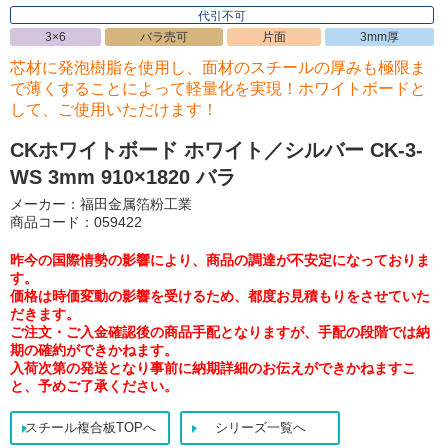
代引不可
3×6
バラ売可
片面
3mm厚
芯材に発泡樹脂を使用し、面材のスチールの厚みも極限ま
で薄くすることによって軽量化を実現！ホワイトボードと
して、ご使用いただけます！
CKホワイトボード ホワイト／シルバー CK-3-
WS 3mm 910×1820 バラ
メーカー：福田金属箔粉工業
商品コード：059422
昨今の国際情勢の影響により、商品の調達が不安定になっておりま
す。
価格は時価変動の影響を受けるため、都度お見積もりをさせていた
だきます。
ご注文・ご入金確認後の商品手配となりますが、手配の段階では納
期の確約ができかねます。
入荷次第の発送となり事前に納期詳細のお伝えができかねますこ
と、予めご了承ください。
スチール複合板TOPへ
シリーズ一覧へ