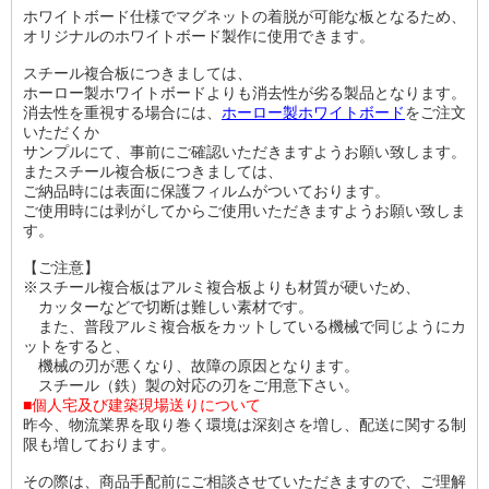
ホワイトボード仕様でマグネットの着脱が可能な板となるため、
オリジナルのホワイトボード製作に使用できます。
スチール複合板につきましては、
ホーロー製ホワイトボードよりも消去性が劣る製品となります。
消去性を重視する場合には、
ホーロー製ホワイトボード
をご注文
いただくか
サンプルにて、事前にご確認いただきますようお願い致します。
またスチール複合板につきましては、
ご納品時には表面に保護フィルムがついております。
ご使用時には剥がしてからご使用いただきますようお願い致しま
す。
【ご注意】
※スチール複合板はアルミ複合板よりも材質が硬いため、
カッターなどで切断は難しい素材です。
また、普段アルミ複合板をカットしている機械で同じようにカ
ットをすると、
機械の刃が悪くなり、故障の原因となります。
スチール（鉄）製の対応の刃をご用意下さい。
■個人宅及び建築現場送りについて
昨今、物流業界を取り巻く環境は深刻さを増し、配送に関する制
限も増しております。
その際は、商品手配前にご相談させていただきますので、ご理解