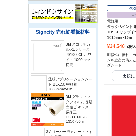
代
ロ
電飾用
タックペイント 
Signcity 売れ筋看板材料
THS31 リップ
1010mm×10m
3M スコッチカ
¥34,540
（税込
ル XLシリーズ
JS1000XL ホワ
耐候性に優れ、
イト 1000mm×
ンを豊富に備え
切売
グシート
比較に
透明アプリケーションシー
ト BE-150 中粘着
1000mm×50m
3M グラフィッ
クフィルム 長期
白塩ビ キャスト
易施工
IJ5331NCv3
1350×50m
3M オーバーラミネートフィ