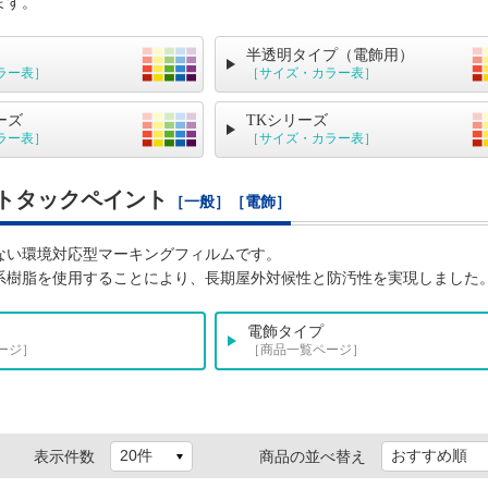
ます。
半透明タイプ（電飾用）
ラー表］
［サイズ・カラー表］
ーズ
TKシリーズ
ラー表］
［サイズ・カラー表］
トタックペイント
［一般］［電飾］
ない環境対応型マーキングフィルムです。
系樹脂を使用することにより、長期屋外対候性と防汚性を実現しました
電飾タイプ
ージ］
［商品一覧ページ］
表示件数
商品の並べ替え