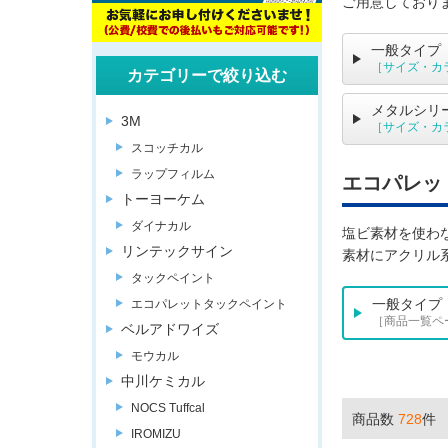
ご用意しており
一般タイプ
［サイズ・カ
カテゴリーで絞り込む
メタルシリ
3M
［サイズ・カ
スコッチカル
ラップフィルム
エコパレッ
トーヨーケム
ダイナカル
塩ビ素材を使わ
リンテックサイン
素材にアクリル
タックペイント
一般タイプ
エコパレットタックペイント
［商品一覧ペ
ベルアドワイズ
モウカル
中川ケミカル
NOCS Tuffcal
商品数
728
件
IROMIZU