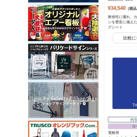
¥34,540
（税込
耐候性に優れ、
ンを豊富に備え
グシート
比較に
代
ロ
電飾用