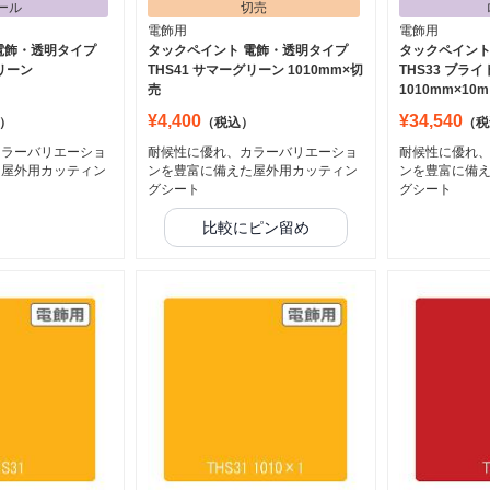
ール
切売
電飾用
電飾用
電飾・透明タイプ
タックペイント 電飾・透明タイプ
タックペイント
グリーン
THS41 サマーグリーン 1010mm×切
THS33 ブラ
売
1010mm×10m
¥4,400
¥34,540
）
（税込）
（税
カラーバリエーショ
耐候性に優れ、カラーバリエーショ
耐候性に優れ
た屋外用カッティン
ンを豊富に備えた屋外用カッティン
ンを豊富に備
グシート
グシート
比較にピン留め