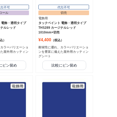
代引不可
代引不可
ロール
切売
電飾用
 電飾・透明タイプ
タックペイント 電飾・透明タイプ
ージナルレッド
THS289 カージナルレッド
1010mm×切売
¥4,400
込）
（税込）
、カラーバリエーショ
耐候性に優れ、カラーバリエーショ
えた屋外用カッティン
ンを豊富に備えた屋外用カッティン
グシート
にピン留め
比較にピン留め