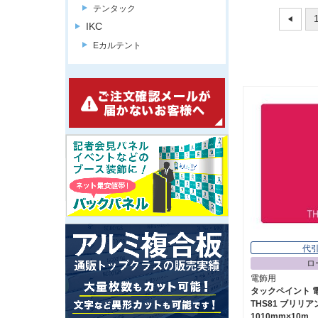
テンタック
IKC
Eカルテント
代
ロ
電飾用
タックペイント 
THS81 ブリリ
1010mm×10m