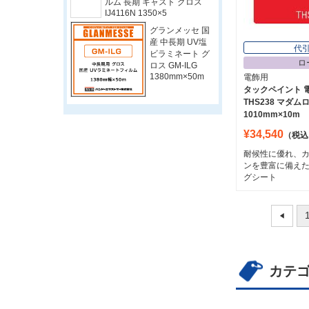
ルム 長期 キャスト グロス
IJ4116N 1350×5
グランメッセ 国
産 中長期 UV塩
代
ビラミネート グ
ロ
ロス GM-ILG
1380mm×50m
電飾用
タックペイント 
THS238 マダム
1010mm×10m
¥34,540
（税込
耐候性に優れ、
ンを豊富に備え
グシート
カテ