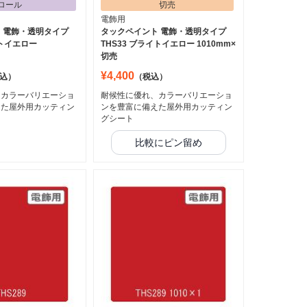
ロール
切売
電飾用
 電飾・透明タイプ
タックペイント 電飾・透明タイプ
イトイエロー
THS33 ブライトイエロー 1010mm×
切売
¥4,400
込）
（税込）
、カラーバリエーショ
耐候性に優れ、カラーバリエーショ
えた屋外用カッティン
ンを豊富に備えた屋外用カッティン
グシート
比較にピン留め