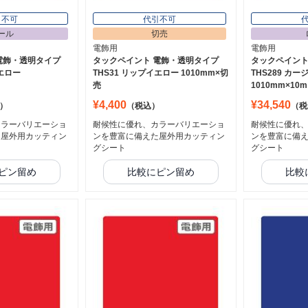
引不可
代引不可
ール
切売
電飾用
電飾用
電飾・透明タイプ
タックペイント 電飾・透明タイプ
タックペイント
イエロー
THS31 リップイエロー 1010mm×切
THS289 カ
売
1010mm×10m
¥4,400
¥34,540
）
（税込）
（税
カラーバリエーショ
耐候性に優れ、カラーバリエーショ
耐候性に優れ
た屋外用カッティン
ンを豊富に備えた屋外用カッティン
ンを豊富に備
グシート
グシート
ピン留め
比較にピン留め
比較