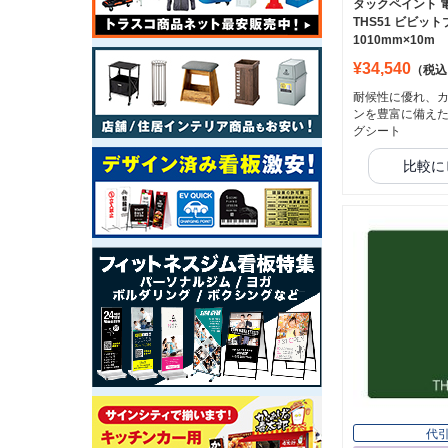
タックペイント 
THS51 ビビッ
1010mm×10m
¥34,540
（税込
耐候性に優れ、
ンを豊富に備え
グシート
比較に
代