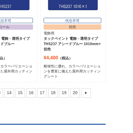
代引不可
代引不可
ロール
切売
電飾用
 電飾・透明タイプ
タックペイント 電飾・透明タイプ
シードブルー
THS237 アシードブルー 1010mm×
切売
¥4,400
込）
（税込）
、カラーバリエーショ
耐候性に優れ、カラーバリエーショ
えた屋外用カッティン
ンを豊富に備えた屋外用カッティン
グシート
3
14
15
16
17
18
19
20