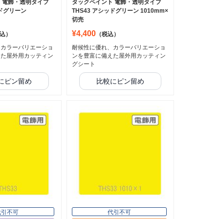
 電飾・透明タイプ
タックペイント 電飾・透明タイプ
ッドグリーン
THS43 アシッドグリーン 1010mm×
切売
¥4,400
込）
（税込）
、カラーバリエーショ
耐候性に優れ、カラーバリエーショ
えた屋外用カッティン
ンを豊富に備えた屋外用カッティン
グシート
にピン留め
比較にピン留め
代引不可
代引不可