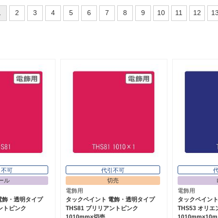
1
2
3
4
5
6
7
8
9
10
11
12
1
引不可
代引不可
ール
切売
電飾用
電飾用
電飾・透明タイプ
タックペイント 電飾・透明タイプ
タックペイント
アントピンク
THS81 ブリリアントピンク
THS53 オリ
1010mm×切売
1010mm×10m