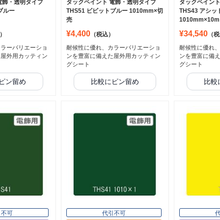
電飾・透明タイプ
タックペイント 電飾・透明タイプ
タックペイント
トブルー
THS51 ビビットブルー 1010mm×切
THS43 アシ
売
1010mm×10m
¥4,400
¥34,540
）
（税込）
（税
カラーバリエーショ
耐候性に優れ、カラーバリエーショ
耐候性に優れ
た屋外用カッティン
ンを豊富に備えた屋外用カッティン
ンを豊富に備
グシート
グシート
ピン留め
比較にピン留め
比較
引不可
代引不可