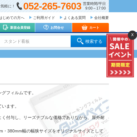
052-265-7603
営業時間/平日
お気軽に！
9:00～17:00
はじめての方へ
ご利用ガイド
よくある質問
会社概要
新規会員登録
お問合せ
カート
x
 スタンド看板
検索する
ングフィルムです。
ています。
よく付与し、リーズナブルな価格でありながら、屋外耐
mm・380mm幅の幅狭サイズをオリジナルサイズとして