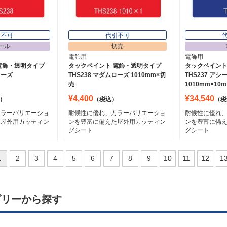
引不可
代引不可
ール
切売
電飾用
電飾用
電飾・透明タイプ
タックペイント 電飾・透明タイプ
タックペイント
ローズ
THS238 マダムローズ 1010mm×切
THS237 ア
売
1010mm×10m
¥4,400
¥34,540
）
（税込）
（税
カラーバリエーショ
耐候性に優れ、カラーバリエーショ
耐候性に優れ
た屋外用カッティン
ンを豊富に備えた屋外用カッティン
ンを豊富に備
グシート
グシート
1
2
3
4
5
6
7
8
9
10
11
12
1
ゴリーから探す