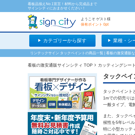
看板品揃えNo.1宣言！材料から完成品まで
サインシティにおまかせください！
ようこそ
ゲスト
様
保有ポイント
0
pt
カテゴリーから探す
業種・シ
リンテックサイン タックペイントの商品一覧 | 看板の激安通販
看板の激安通販サインシティ TOP
カッティングシー
タックペイ
タックペイント
1mでの切売り
一般タイプ、電
また、タックペ
候性を5年レベ
特に小型カッティ