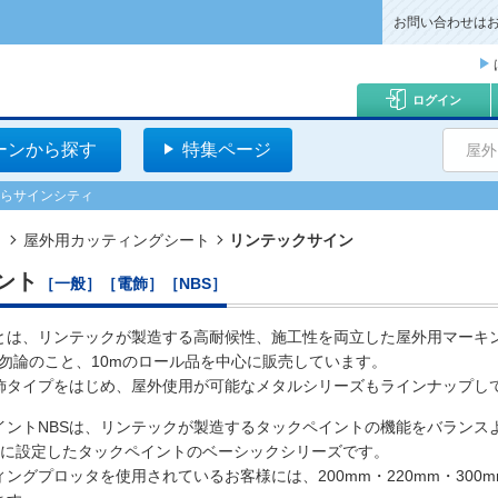
お問い合わせは
ログイン
ーンから探す
特集ページ
屋外
ならサインシティ
ト
屋外用カッティングシート
リンテックサイン
ント
［一般］［電飾］［NBS］
とは、リンテックが製造する高耐候性、施工性を両立した屋外用マーキ
は勿論のこと、10mのロール品を中心に販売しています。
飾タイプをはじめ、屋外使用が可能なメタルシリーズもラインナップし
イントNBSは、リンテックが製造するタックペイントの機能をバランス
ルに設定したタックペイントのベーシックシリーズです。
ングプロッタを使用されているお客様には、200mm・220mm・300