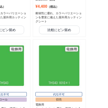
¥4,400
込）
（税込）
、カラーバリエーショ
耐候性に優れ、カラーバリエーショ
えた屋外用カッティン
ンを豊富に備えた屋外用カッティン
グシート
にピン留め
比較にピン留め
代引不可
代引不可
ロール
切売
電飾用