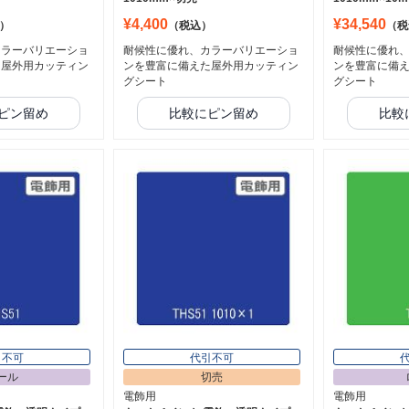
¥4,400
¥34,540
）
（税込）
（税
カラーバリエーショ
耐候性に優れ、カラーバリエーショ
耐候性に優れ
た屋外用カッティン
ンを豊富に備えた屋外用カッティン
ンを豊富に備
グシート
グシート
ピン留め
比較にピン留め
比較
引不可
代引不可
ール
切売
電飾用
電飾用