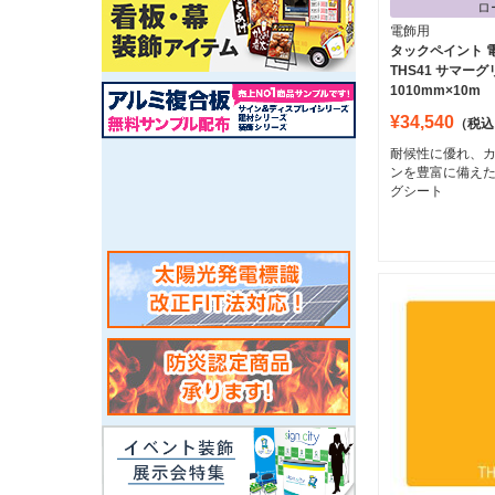
ロ
電飾用
タックペイント 
THS41 サマー
1010mm×10m
¥34,540
（税込
耐候性に優れ、
ンを豊富に備え
グシート