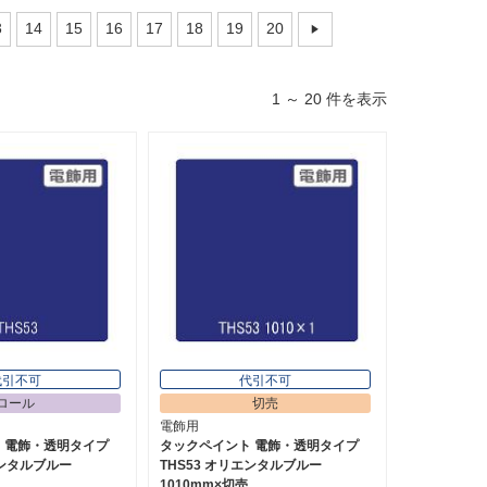
3
14
15
16
17
18
19
20
1 ～ 20 件を表示
代引不可
代引不可
ロール
切売
電飾用
 電飾・透明タイプ
タックペイント 電飾・透明タイプ
エンタルブルー
THS53 オリエンタルブルー
1010mm×切売