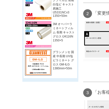
クフィルム 長期
白塩ビ キャスト
易施工
「変更
IJ5331NCv3
1350×50m
3M オーバーラ
ミネートフィル
ム 長期 キャスト
グロス IJ4116N
1350×5
グランメッセ 国
産 中長期 UV塩
ビラミネート グ
ロス GM-ILG
1380mm×50m
「お客