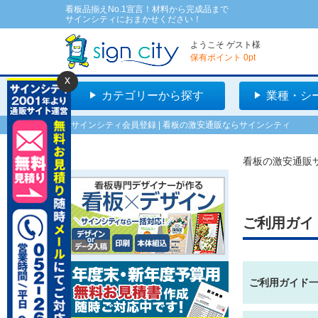
看板品揃えNo.1宣言！材料から完成品まで
サインシティにおまかせください！
ようこそ
ゲスト
様
保有ポイント
0
pt
x
カテゴリーから探す
業種・シ
サインシティ会員登録 | 看板の激安通販ならサインシティ
看板の激安通販サ
ご利用ガイ
ご利用ガイド