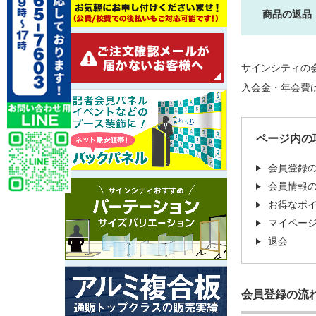
商品の返品
サインシティの
入会金・年会費
ページ内の
会員登録
会員情報
お得なポ
マイペー
退会
会員登録の流