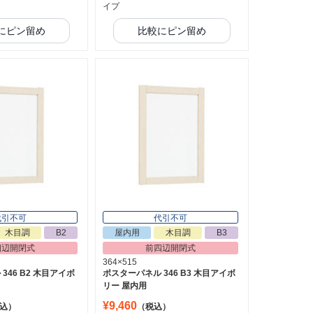
イプ
にピン留め
比較にピン留め
代引不可
代引不可
木目調
B2
屋内用
木目調
B3
四辺開閉式
前四辺開閉式
364×515
346 B2 木目アイボ
ポスターパネル 346 B3 木目アイボ
リー 屋内用
¥9,460
込）
（税込）