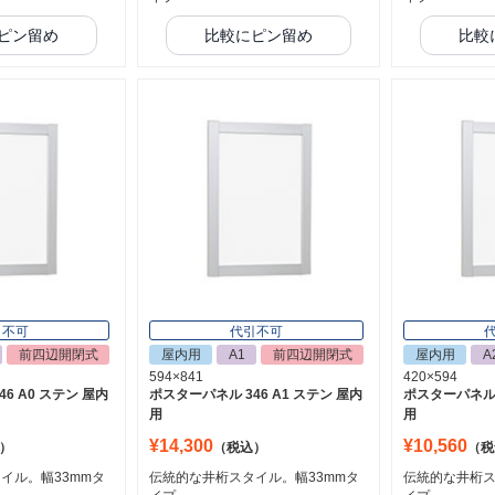
ピン留め
比較にピン留め
比較
引不可
代引不可
前四辺開閉式
屋内用
A1
前四辺開閉式
屋内用
A
594×841
420×594
6 A0 ステン 屋内
ポスターパネル 346 A1 ステン 屋内
ポスターパネル 3
用
用
¥14,300
¥10,560
）
（税込）
（税
イル。幅33mmタ
伝統的な井桁スタイル。幅33mmタ
伝統的な井桁ス