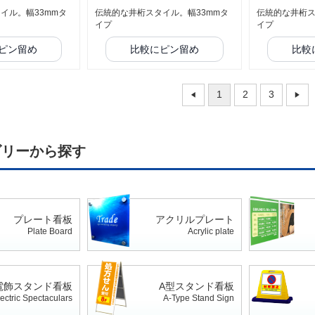
イル。幅33mmタ
伝統的な井桁スタイル。幅33mmタ
伝統的な井桁ス
イプ
イプ
ピン留め
比較にピン留め
比較
1
2
3
ゴリーから探す
プレート看板
アクリルプレート
Plate Board
Acrylic plate
電飾スタンド看板
A型スタンド看板
ectric Spectaculars
A-Type Stand Sign