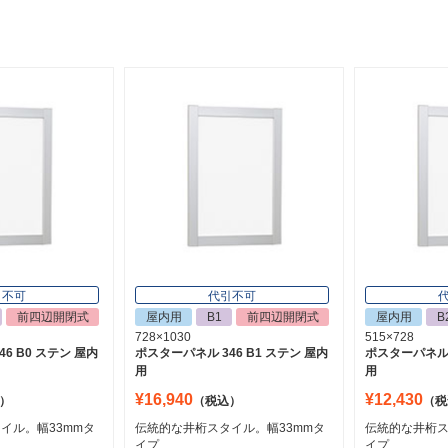
引不可
代引不可
前四辺開閉式
屋内用
B1
前四辺開閉式
屋内用
B
728×1030
515×728
6 B0 ステン 屋内
ポスターパネル 346 B1 ステン 屋内
ポスターパネル 3
用
用
¥16,940
¥12,430
）
（税込）
（税
イル。幅33mmタ
伝統的な井桁スタイル。幅33mmタ
伝統的な井桁ス
イプ
イプ