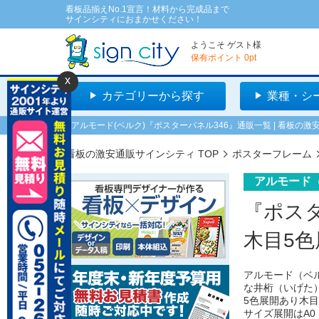
看板品揃えNo.1宣言！材料から完成品まで
サインシティにおまかせください！
ようこそ
ゲスト
様
保有ポイント
0
pt
x
カテゴリーから探す
業種・シ
アルモード(ベルク)『ポスターパネル346』通販一覧 | 看板の
看板の激安通販サインシティ TOP
ポスターフレーム
アルモード
『ポスタ
木目5色
アルモード（ベ
な井桁（いげた
5色展開あり木
サイズ展開はA0・