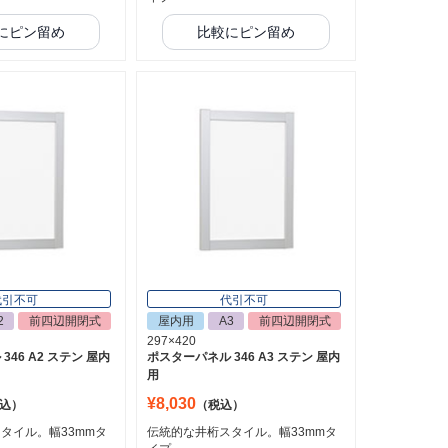
にピン留め
比較にピン留め
代引不可
代引不可
2
前四辺開閉式
屋内用
A3
前四辺開閉式
297×420
46 A2 ステン 屋内
ポスターパネル 346 A3 ステン 屋内
用
¥8,030
込）
（税込）
タイル。幅33mmタ
伝統的な井桁スタイル。幅33mmタ