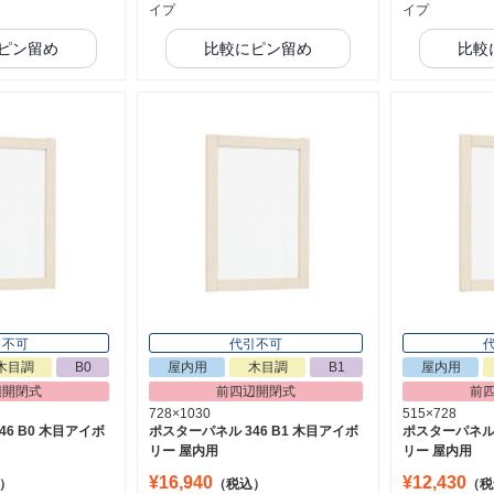
イプ
イプ
ピン留め
比較にピン留め
比較
引不可
代引不可
木目調
B0
屋内用
木目調
B1
屋内用
辺開閉式
前四辺開閉式
前
728×1030
515×728
6 B0 木目アイボ
ポスターパネル 346 B1 木目アイボ
ポスターパネル 
リー 屋内用
リー 屋内用
¥16,940
¥12,430
）
（税込）
（税