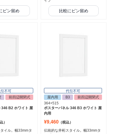
イプ
にピン留め
比較にピン留め
代引不可
代引不可
2
前四辺開閉式
屋内用
B3
前四辺開閉式
364×515
46 B2 ホワイト 屋
ポスターパネル 346 B3 ホワイト 屋
内用
¥9,460
込）
（税込）
タイル。幅33mmタ
伝統的な井桁スタイル。幅33mmタ