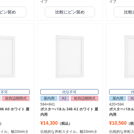
イプ
イプ
ピン留め
比較にピン留め
比較
引不可
代引不可
前四辺開閉式
屋内用
A1
前四辺開閉式
屋内用
A
594×841
420×594
6 A0 ホワイト 屋
ポスターパネル 346 A1 ホワイト 屋
ポスターパネル 3
内用
内用
¥14,300
¥10,560
）
（税込）
（税
イル。幅33mmタ
伝統的な井桁スタイル。幅33mmタ
伝統的な井桁ス