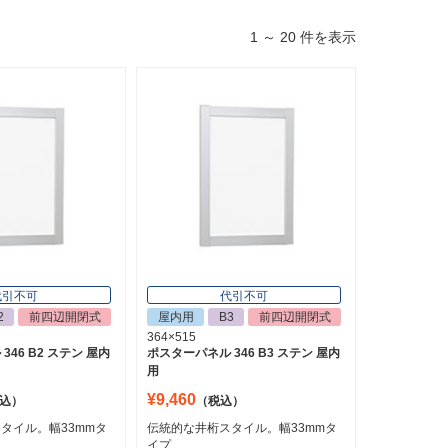
1 ～ 20 件を表示
代引不可
代引不可
2
前四辺開閉式
屋内用
B3
前四辺開閉式
364×515
46 B2 ステン 屋内
ポスターパネル 346 B3 ステン 屋内
用
¥9,460
込）
（税込）
タイル。幅33mmタ
伝統的な井桁スタイル。幅33mmタ
イプ