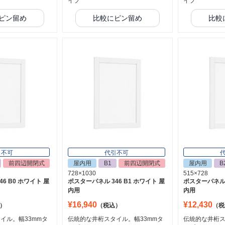
イプ
イプ
ピン留め
比較にピン留め
比較
引不可
代引不可
前四辺開閉式
屋内用
B1
前四辺開閉式
屋内用
B
728×1030
515×728
6 B0 ホワイト 屋
ポスターパネル 346 B1 ホワイト 屋
ポスターパネル 3
内用
内用
¥16,940
¥12,430
）
（税込）
（税
イル。幅33mmタ
伝統的な井桁スタイル。幅33mmタ
伝統的な井桁ス