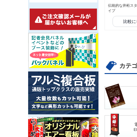
伝統的な井桁スタ
イプ
比較に
カテ
El