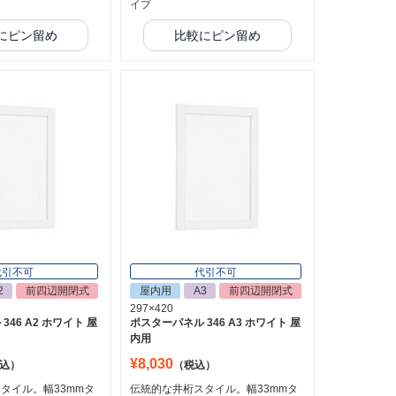
イプ
にピン留め
比較にピン留め
代引不可
代引不可
2
前四辺開閉式
屋内用
A3
前四辺開閉式
297×420
46 A2 ホワイト 屋
ポスターパネル 346 A3 ホワイト 屋
内用
¥8,030
込）
（税込）
タイル。幅33mmタ
伝統的な井桁スタイル。幅33mmタ