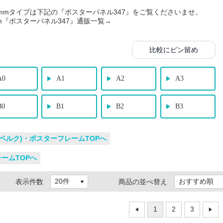
mmタイプは下記の『ポスターパネル347』をご覧くださいませ。
m『ポスターパネル347』通販一覧→
比較にピン留め
A0
A1
A2
A3
B0
B1
B2
B3
 (ベルク)・ポスターフレームTOPへ
レームTOPへ
表示件数
商品の並べ替え
1
2
3