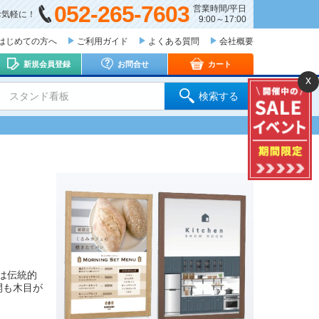
052-265-7603
営業時間/平日
お気軽に！
9:00～17:00
はじめての方へ
ご利用ガイド
よくある質問
会社概要
新規会員登録
お問合せ
カート
x
 スタンド看板
検索する
は伝統的
開も木目が