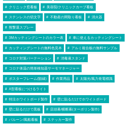
クリニック窓看板
美容院/クリニックカーブ看板
ステンレスの切文字
不動産の間取り看板
消火器
熊撃退スプレー
3Mカッティングシートのカラー表
車に使えるカッティングシート
カッティングシートの無料色見本
アルミ複合板の無料サンプル
コロナ対策パーテーション
消毒液スタンド
コロナ体温の簡単検知器サーモマネージャー
ポスターフレーム(額縁)
作業用品
太陽光/風力発電標識
A型看板につけるライト
特注ホワイトボード製作
壁に貼るだけでホワイトボード
壁に貼るだけで黒板
店頭幕/横断幕(ターポリン製作)
バルーン/風船看板
ステッカー製作