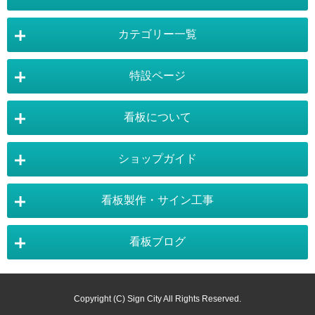
カテゴリー一覧
店舗詳細情報
特設ページ
電飾スタンド看板
スタンド看板
看板について
スタンド看板：オプション
バナースタンド
電飾看板特設ページ
スタンド看板特設ページ
運営会社 :
株式会社トレード
バックパネル
袖（突出し）看板
〒454-0011 愛知県 名古屋市中川区山王4-5-10
ショップガイド
バナースタンド特設ページ
大型看板・突出看板特設ページ
看板の選び方
看板の種類
TEL:052-265-7603 FAX:052-350-2662
自立看板
フロアサイン／路面表示
ポスターフレーム特設ページ
LEDライトパネル特設ページ
お気軽にお問い合わせ下さい。
看板製作・サイン工事
看板設置のきまり
看板の用語集
壁面看板
LEDライトパネル
利用規約
ご利用ガイド
お問合せ
イーゼルスタンド特設ページ
ホワイトボード特設ページ
看板で集客
おもしろ看板
ポスターフレーム
イーゼル
看板ブログ
お支払い方法
送料・納期・配送
販促・店舗用品特設ページ
バックパネル特設ページ
東京・看板製作
大阪・看板製作
お支払について
施工事例
スタッフ紹介
パネルスタンド
ホワイトボード
商品の返品・交換
注文の変更・取り消し
展示会アイテム特設ページ
カタログスタンド特設ページ
以下のお支払いが可能となります。
神奈川・看板製作
埼玉・看板製作
カラーサンプル
素材サンプル
Copyright (C) Sign City All Rights Reserved.
掲示板
黒板／ブラックボード
お得なポイントシステム
掛売りについて
・事前銀行振込み
サインシティ看板マガジン
メニュースタンド特設ページ
のぼり用品特設ページ
千葉・看板製作
静岡・看板製作