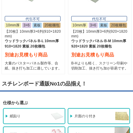
代引不可
代引不可
10mm厚
3×6
素板
20枚梱包
10mm厚
3×6
素板
20枚梱包
【20枚】10mm厚3×6判(910×1820
【20枚】10mm厚3×6判(920×1820
mm)
mm)
ウッドラックパネル B-L 10mm厚
ウッドラックパネル B-M 10mm厚
910×1820 素板 20枚梱包
920×1820 素板 20枚梱包
別途お見積もり商品
別途お見積もり商品
大量のパスターパネル製作等、合
B-Hよりも軽く、スクリーン印刷や
紙、抜き打ち加工に適しています。
切削加工、抜き打ち加が容易です。
スチレンボード通販No1の品揃え！
仕様から選ぶ
紙貼り
片面のり付き