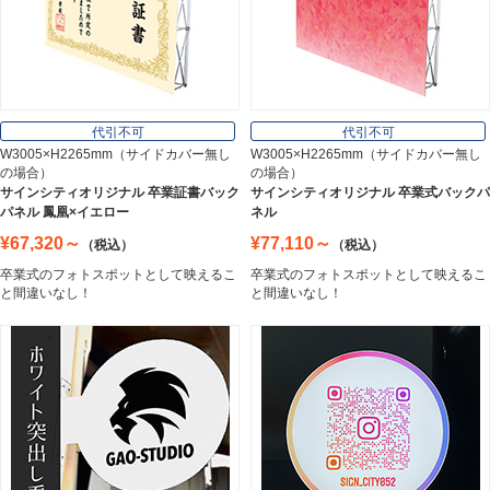
オフィス用品
Office Supplies
代引不可
代引不可
W3005×H2265mm（サイドカバー無し
W3005×H2265mm（サイドカバー無し
の場合）
の場合）
ステンレス切文字
サインシティオリジナル 卒業証書バック
サインシティオリジナル 卒業式バックパ
Stainless Sign
パネル 鳳凰×イエロー
ネル
¥67,320～
¥77,110～
（税込）
（税込）
卒業式のフォトスポットとして映えるこ
卒業式のフォトスポットとして映えるこ
エッチングプレート
と間違いなし！
と間違いなし！
Etching Plate
郵便ポスト
Post