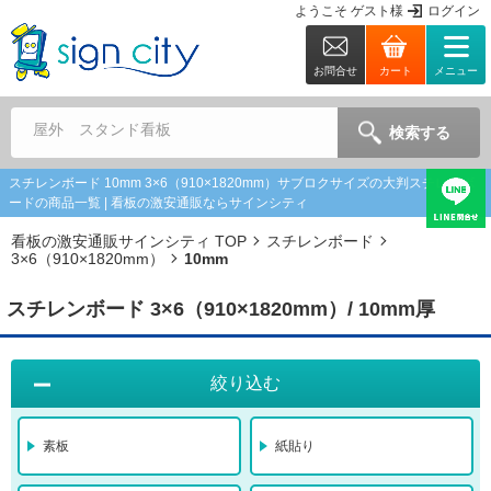
ようこそ
ゲスト
様
ログイン
お問合せ
カート
メニュー
屋外 スタンド看板
検索する
スチレンボード 10mm 3×6（910×1820mm）サブロクサイズの大判スチレンボ
ードの商品一覧 | 看板の激安通販ならサインシティ
看板の激安通販サインシティ TOP
スチレンボード
3×6（910×1820mm）
10mm
スチレンボード 3×6（910×1820mm）/ 10mm厚
絞り込む
素板
紙貼り