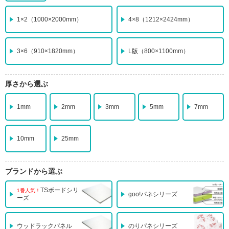
1×2
（1000×2000mm）
4×8
（1212×2424mm）
3×6
（910×1820mm）
L版
（800×1100mm）
厚さから選ぶ
1mm
2mm
3mm
5mm
7mm
10mm
25mm
ブランドから選ぶ
TSボードシリ
1番人気！
goo!パネシリーズ
ーズ
ウッドラックパネル
のりパネシリーズ