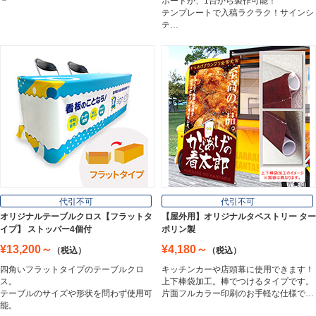
ボードが、1台から製作可能！
White Board
テンプレートで入稿ラクラク！サインシ
テ…
プレート看板
Plate Board
壁面看板
Wall Sign
フロアサイン／路面表示
代引不可
代引不可
Floor / Road Surface Sign
オリジナルテーブルクロス【フラットタ
【屋外用】オリジナルタペストリー ター
イプ】 ストッパー4個付
ポリン製
¥13,200～
¥4,180～
（税込）
（税込）
アルミ複合板
四角いフラットタイプのテーブルクロ
キッチンカーや店頭幕に使用できます！
Aluminum Composite Board
ス。
上下棒袋加工。棒でつけるタイプです。
テーブルのサイズや形状を問わず使用可
片面フルカラー印刷のお手軽な仕様で…
能。