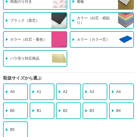
両面のり付き
素板
カラー（白芯・紙貼
ブラック（黒芯）
り）
カラー（白芯・着色）
カラー（カラー芯）
バラ売り対応商品
取扱サイズから選ぶ
A0
A1
A2
A3
A4
B0
B1
B2
B3
B4
B5