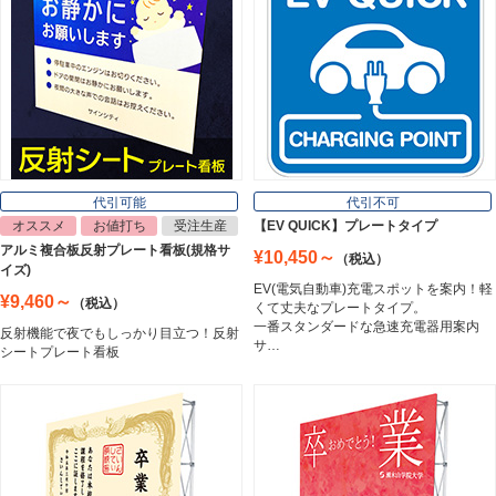
インクジェットメディア
Inkjet Media
看板照明
Lighting Equipment
代引可能
代引不可
オススメ
お値打ち
受注生産
【EV QUICK】プレートタイプ
アルミ複合板反射プレート看板(規格サ
¥10,450～
（税込）
トラスコ中山
イズ)
Trusco Nakayama
EV(電気自動車)充電スポットを案内！軽
¥9,460～
（税込）
くて丈夫なプレートタイプ。
一番スタンダードな急速充電器用案内
反射機能で夜でもしっかり目立つ！反射
サ…
シートプレート看板
アルミ建材
Aluminum
インテリア
Interior