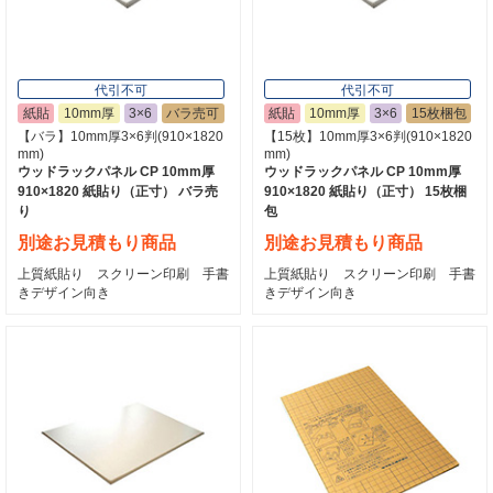
代引不可
代引不可
紙貼
10mm厚
3×6
バラ売可
紙貼
10mm厚
3×6
15枚梱包
【バラ】10mm厚3×6判(910×1820
【15枚】10mm厚3×6判(910×1820
mm)
mm)
ウッドラックパネル CP 10mm厚
ウッドラックパネル CP 10mm厚
910×1820 紙貼り（正寸） バラ売
910×1820 紙貼り（正寸） 15枚梱
り
包
別途お見積もり商品
別途お見積もり商品
上質紙貼り スクリーン印刷 手書
上質紙貼り スクリーン印刷 手書
きデザイン向き
きデザイン向き