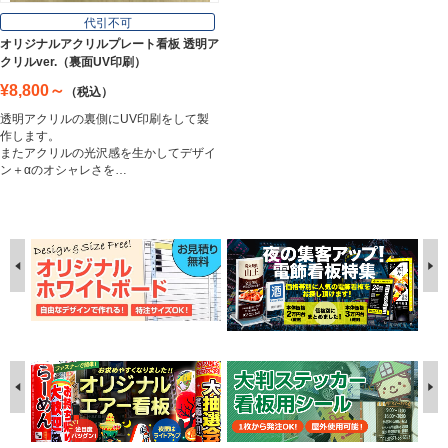
代引不可
オリジナルアクリルプレート看板 透明ア
クリルver.（裏面UV印刷）
¥8,800～
（税込）
透明アクリルの裏側にUV印刷をして製
作します。
またアクリルの光沢感を生かしてデザイ
ン＋αのオシャレさを…