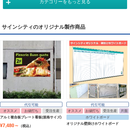
カテゴリーをもっと見る
タペストリー
Tapestry
サインシティのオリジナル製作商品
デジタルサイネージ
Digital Signage
ライトパネル
Light Panel
ポスターフレーム
Poster Frame
代引可能
代引可能
オススメ
お値打ち
受注生産
オススメ
お値打ち
受注生産
片面
イーゼル
アルミ複合板プレート看板(規格サイズ)
ホワイトボード
Easel
オリジナル壁掛けホワイトボード
¥7,480～
（税込）