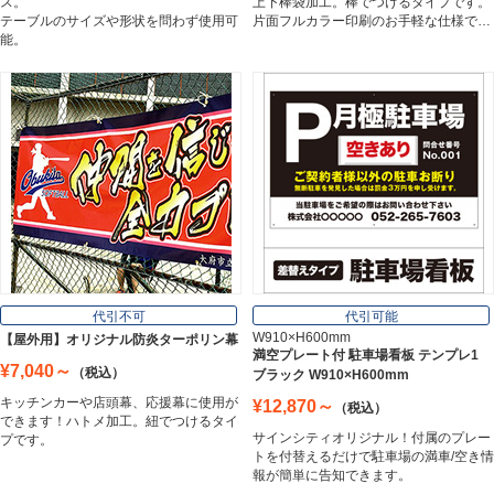
ス。
上下棒袋加工。棒でつけるタイプです。
テーブルのサイズや形状を問わず使用可
片面フルカラー印刷のお手軽な仕様で…
能。
スチレンボード
Styrene Board
板材
Board
フレーム／看板枠
Frame
代引不可
代引可能
W910×H600mm
【屋外用】オリジナル防炎ターポリン幕
満空プレート付 駐車場看板 テンプレ1
¥7,040～
（税込）
ブラック W910×H600mm
カッティングシート
キッチンカーや店頭幕、応援幕に使用が
¥12,870～
（税込）
Cutting Sheet
できます！ハトメ加工。紐でつけるタイ
サインシティオリジナル！付属のプレー
プです。
トを付替えるだけで駐車場の満車/空き情
報が簡単に告知できます。