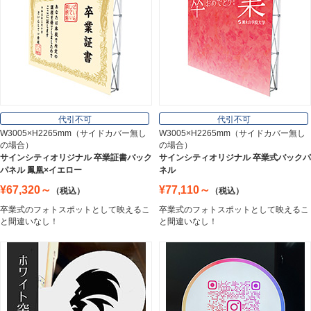
インテリア
Interior
オフィス用品
Office Supplies
代引不可
代引不可
W3005×H2265mm（サイドカバー無し
W3005×H2265mm（サイドカバー無し
の場合）
の場合）
ステンレス切文字
サインシティオリジナル 卒業証書バック
サインシティオリジナル 卒業式バックパ
Stainless Sign
パネル 鳳凰×イエロー
ネル
¥67,320～
¥77,110～
（税込）
（税込）
卒業式のフォトスポットとして映えるこ
卒業式のフォトスポットとして映えるこ
エッチングプレート
と間違いなし！
と間違いなし！
Etching Plate
郵便ポスト
Post