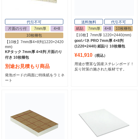
代引不可
送料無料
代引不可
片面のり付
7mm厚
4×8
紙貼
7mm厚
4×8
10枚梱包
【10枚】7mm厚 1220×2440(mm)
10枚梱包
goo!パネ PRO 7mm厚 4×8判
【10枚】7mm厚4×8判(1220×2420
(1220×2440) 紙貼り 10枚梱包
mm)
KPタック 7mm厚 4×8判 片面のり
¥41,910
（税込）
付き 10枚梱包
用途が豊富な国産スチレンボード！
別途お見積もり商品
反り対策の施された板材です。
発泡ボードの両面に特殊紙をラミネ
ート