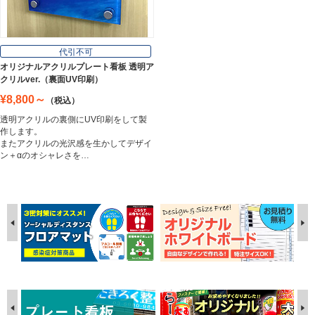
代引不可
オリジナルアクリルプレート看板 透明ア
クリルver.（裏面UV印刷）
¥8,800～
（税込）
透明アクリルの裏側にUV印刷をして製
作します。
またアクリルの光沢感を生かしてデザイ
ン＋αのオシャレさを…