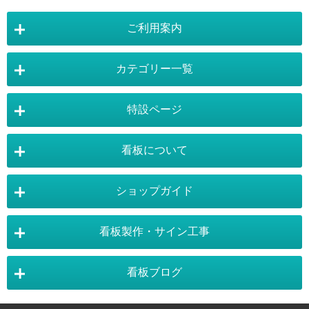
ご利用案内
カテゴリー一覧
店舗詳細情報
特設ページ
電飾スタンド看板
スタンド看板
看板について
スタンド看板：オプション
バナースタンド
電飾看板特設ページ
スタンド看板特設ページ
運営会社 :
株式会社トレード
バックパネル
袖（突出し）看板
〒454-0011 愛知県 名古屋市中川区山王4-5-10
ショップガイド
バナースタンド特設ページ
大型看板・突出看板特設ページ
看板の選び方
看板の種類
TEL:052-265-7603 FAX:052-350-2662
自立看板
フロアサイン／路面表示
ポスターフレーム特設ページ
LEDライトパネル特設ページ
お気軽にお問い合わせ下さい。
看板製作・サイン工事
看板設置のきまり
看板の用語集
壁面看板
LEDライトパネル
利用規約
ご利用ガイド
お問合せ
イーゼルスタンド特設ページ
ホワイトボード特設ページ
看板で集客
おもしろ看板
ポスターフレーム
イーゼル
看板ブログ
お支払い方法
送料・納期・配送
販促・店舗用品特設ページ
バックパネル特設ページ
東京・看板製作
大阪・看板製作
お支払について
施工事例
スタッフ紹介
パネルスタンド
ホワイトボード
商品の返品・交換
注文の変更・取り消し