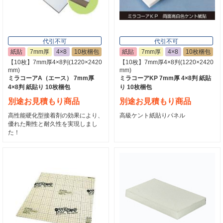
代引不可
代引不可
紙貼
7mm厚
4×8
10枚梱包
紙貼
7mm厚
4×8
10枚梱包
【10枚】7mm厚4×8判(1220×2420
【10枚】7mm厚4×8判(1220×2420
mm)
mm)
ミラコーアA（エース） 7mm厚
ミラコーアKP 7mm厚 4×8判 紙貼
4×8判 紙貼り 10枚梱包
り 10枚梱包
別途お見積もり商品
別途お見積もり商品
高性能硬化型接着剤の効果により、
高級ケント紙貼りパネル
優れた剛性と耐久性を実現しまし
た！