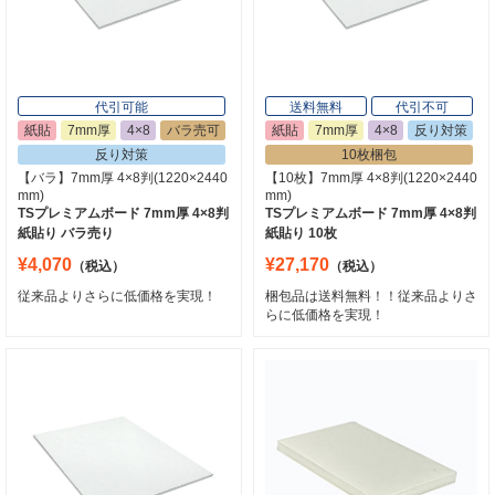
代引可能
送料無料
代引不可
紙貼
7mm厚
4×8
バラ売可
紙貼
7mm厚
4×8
反り対策
反り対策
10枚梱包
【バラ】7mm厚 4×8判(1220×2440
【10枚】7mm厚 4×8判(1220×2440
mm)
mm)
TSプレミアムボード 7mm厚 4×8判
TSプレミアムボード 7mm厚 4×8判
紙貼り バラ売り
紙貼り 10枚
¥4,070
¥27,170
（税込）
（税込）
従来品よりさらに低価格を実現！
梱包品は送料無料！！従来品よりさ
らに低価格を実現！