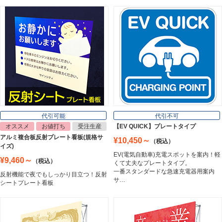
マグネットシート
Magnet Sheet
インクジェットメディア
Inkjet Media
看板照明
Lighting Equipment
代引可能
代引不可
オススメ
お値打ち
受注生産
【EV QUICK】プレートタイプ
アルミ複合板反射プレート看板(規格サ
¥10,450～
（税込）
トラスコ中山
イズ)
Trusco Nakayama
EV(電気自動車)充電スポットを案内！軽
¥9,460～
（税込）
くて丈夫なプレートタイプ。
一番スタンダードな急速充電器用案内
反射機能で夜でもしっかり目立つ！反射
サ…
シートプレート看板
アルミ建材
Aluminum