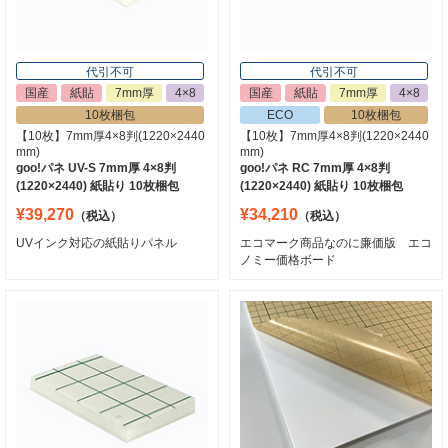
代引不可
代引不可
国産
紙貼
7mm厚
4×8
国産
紙貼
7mm厚
4×8
10枚梱包
ECO
10枚梱包
【10枚】7mm厚4×8判(1220×2440
【10枚】7mm厚4×8判(1220×2440
mm)
mm)
goo!パネ UV-S 7mm厚 4×8判
goo!パネ RC 7mm厚 4×8判
(1220×2440) 紙貼り 10枚梱包
(1220×2440) 紙貼り 10枚梱包
¥39,270
¥34,210
（税込）
（税込）
UVインク対応の紙貼りパネル
エコマーク商品なのに廉価版 エコ
ノミー価格ボード