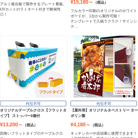
¥15,180～
（税込）
アルミ複合板で製作するプレート看板。
UVカットのラミネート付きで耐候性
フルカラー印刷のオリジナルのホワイト
ホワイトボード
◎！
ボードが、1台から製作可能！
White Board
テンプレートで入稿ラクラク！サインシ
テ…
プレート看板
Plate Board
壁面看板
Wall Sign
フロアサイン／路面表示
代引不可
代引不可
Floor / Road Surface Sign
オリジナルテーブルクロス【フラットタ
【屋外用】オリジナルタペストリー ター
イプ】 ストッパー4個付
ポリン製
¥13,200～
¥4,180～
（税込）
（税込）
アルミ複合板
四角いフラットタイプのテーブルクロ
キッチンカーや店頭幕に使用できます！
Aluminum Composite Board