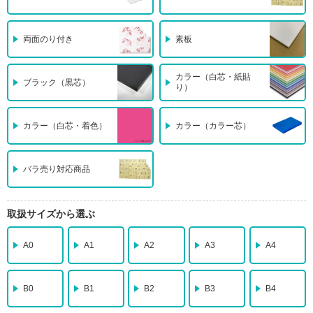
両面のり付き
素板
カラー（白芯・紙貼
ブラック（黒芯）
り）
カラー（白芯・着色）
カラー（カラー芯）
バラ売り対応商品
取扱サイズから選ぶ
A0
A1
A2
A3
A4
B0
B1
B2
B3
B4