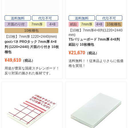
送料無料
代引不可
送料無料
代引不可
片面のり付
7mm厚
4×8
紙貼
7mm厚
4×8
10枚梱包
【10枚】7mm厚4×8判(1220×2440
10枚梱包
mm)
【10枚】7mm厚 1220×2440(mm)
TSバリューボード 7mm厚 4×8判
goo!パネ PROタック 7mm厚 4×8
紙貼り 10枚梱包
判 (1220×2440) 片面のり付き 10枚
梱包
¥21,670
（税込）
¥49,610
（税込）
送料無料！！従来品よりさらに低価
格を実現！
用途が豊富な国産スチレンボード！
反り対策の施された板材です。