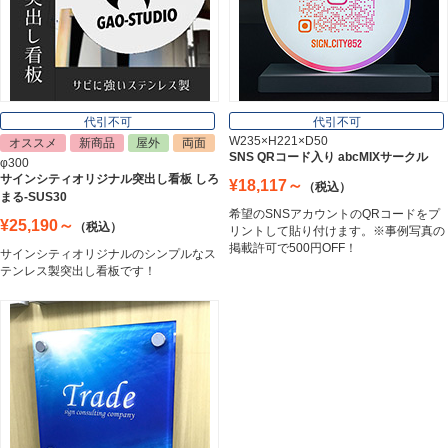
表札
Nameplate
代引不可
代引不可
W235×H221×D50
オススメ
新商品
屋外
両面
SNS QRコード入り abcMIXサークル
φ300
サインシティオリジナル突出し看板 しろ
¥18,117～
（税込）
まる-SUS30
希望のSNSアカウントのQRコードをプ
¥25,190～
（税込）
リントして貼り付けます。※事例写真の
掲載許可で500円OFF！
サインシティオリジナルのシンプルなス
テンレス製突出し看板です！