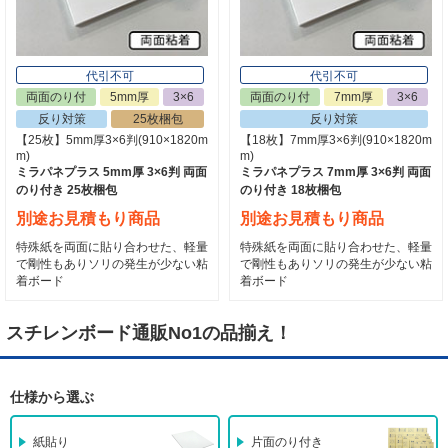
代引不可
代引不可
両面のり付
5mm厚
3×6
両面のり付
7mm厚
3×6
反り対策
25枚梱包
反り対策
【25枚】5mm厚3×6判(910×1820m
【18枚】7mm厚3×6判(910×1820m
m)
m)
ミラパネプラス 5mm厚 3×6判 両面
ミラパネプラス 7mm厚 3×6判 両面
のり付き 25枚梱包
のり付き 18枚梱包
別途お見積もり商品
別途お見積もり商品
特殊紙を両面に貼り合わせた、軽量
特殊紙を両面に貼り合わせた、軽量
で剛性もありソリの発生が少ない粘
で剛性もありソリの発生が少ない粘
着ボード
着ボード
スチレンボード通販No1の品揃え！
仕様から選ぶ
紙貼り
片面のり付き