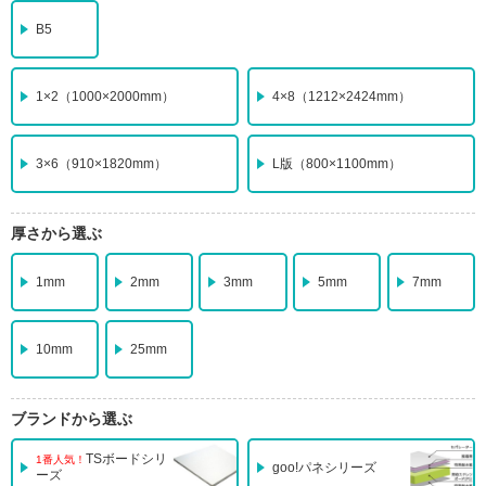
B5
1×2
（1000×2000mm）
4×8
（1212×2424mm）
3×6
（910×1820mm）
L版
（800×1100mm）
厚さから選ぶ
1mm
2mm
3mm
5mm
7mm
10mm
25mm
ブランドから選ぶ
TSボードシリ
1番人気！
goo!パネシリーズ
ーズ