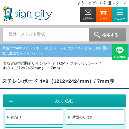
ようこそ
ゲスト
様
ログイン
お問合せ
カート
メニュー
屋外 スタンド看板
検索する
業務用の4×8スチレンボード紙貼り・のり付きパネルともに激安通販！ | 看板の
激安通販ならサインシティ
看板の激安通販サインシティ TOP
スチレンボード
4×8（1212×2424mm）
7mm
スチレンボード 4×8（1212×2424mm）/ 7mm厚
絞り込む
紙貼り
片面のり付き