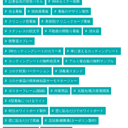
記者会見の背景パネル
Webセミナー装飾
光る看板
焼肉屋看板
看板のデザイン製作
クリニック窓看板
美容院/クリニックカーブ看板
ステンレスの切文字
不動産の間取り看板
消火器
熊撃退スプレー
3Mカッティングシートのカラー表
車に使えるカッティングシート
カッティングシートの無料色見本
アルミ複合板の無料サンプル
コロナ対策パーテーション
消毒液スタンド
コロナ体温の簡単検知器サーモマネージャー
ポスターフレーム(額縁)
作業用品
太陽光/風力発電標識
A型看板につけるライト
特注ホワイトボード製作
壁に貼るだけでホワイトボード
壁に貼るだけで黒板
店頭幕/横断幕(ターポリン製作)