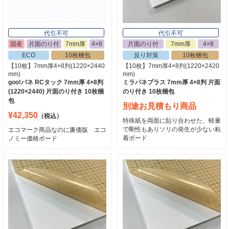
代引不可
代引不可
国産
片面のり付
7mm厚
4×8
片面のり付
7mm厚
4×8
ECO
10枚梱包
反り対策
10枚梱包
【10枚】7mm厚4×8判(1220×2440
【10枚】7mm厚4×8判(1220×2420
mm)
mm)
goo!パネ RCタック 7mm厚 4×8判
ミラパネプラス 7mm厚 4×8判 片面
(1220×2440) 片面のり付き 10枚梱
のり付き 10枚梱包
包
別途お見積もり商品
¥42,350
（税込）
特殊紙を両面に貼り合わせた、軽量
で剛性もありソリの発生が少ない粘
エコマーク商品なのに廉価版 エコ
着ボード
ノミー価格ボード