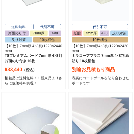
送料無料
代引不可
代引不可
片面のり付
7mm厚
4×8
紙貼
7mm厚
4×8
反り対策
反り対策
10枚梱包
10枚梱包
【10枚】7mm厚 4×8判(1220×2440
【10枚】7mm厚4×8判(1220×2420
mm)
mm)
TSプレミアムボード 7mm厚 4×8判
ミラコーアプラス 7mm厚 4×8判 紙
片面のり付き 10枚
貼り 10枚梱包
¥33,440
別途お見積もり商品
（税込）
梱包品は送料無料！！従来品よりさ
表裏にコートボールを貼り合わせた
らに低価格を実現！
ボードです