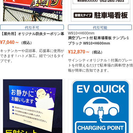
フレーム／看板枠
Frame
代引不可
代引可能
W910×H600mm
【屋外用】オリジナル防炎ターポリン幕
満空プレート付 駐車場看板 テンプレ1
¥7,040～
（税込）
ブラック W910×H600mm
カッティングシート
キッチンカーや店頭幕、応援幕に使用が
¥12,870～
（税込）
Cutting Sheet
できます！ハトメ加工。紐でつけるタイ
サインシティオリジナル！付属のプレー
プです。
トを付替えるだけで駐車場の満車/空き情
報が簡単に告知できます。
マグネットシート
Magnet Sheet
インクジェットメディア
Inkjet Media
看板照明