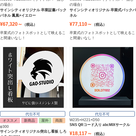
の場合）
の場合）
ステンレス切文字
サインシティオリジナル 卒業証書バック
サインシティオリジナル 卒業式バックパ
Stainless Sign
パネル 鳳凰×イエロー
ネル
¥67,320～
¥77,110～
（税込）
（税込）
卒業式のフォトスポットとして映えるこ
卒業式のフォトスポットとして映えるこ
エッチングプレート
と間違いなし！
と間違いなし！
Etching Plate
郵便ポスト
Post
表札
Nameplate
代引不可
代引不可
W235×H221×D50
オススメ
新商品
屋外
両面
SNS QRコード入り abcMIXサークル
φ300
サインシティオリジナル突出し看板 しろ
¥18,117～
（税込）