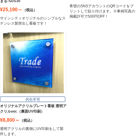
まる-SUS30
希望のSNSアカウントのQRコードをプ
¥25,190～
（税込）
リントして貼り付けます。※事例写真の
掲載許可で500円OFF！
サインシティオリジナルのシンプルなス
テンレス製突出し看板です！
代引不可
オリジナルアクリルプレート看板 透明ア
クリルver.（裏面UV印刷）
¥8,800～
（税込）
透明アクリルの裏側にUV印刷をして製
作します。