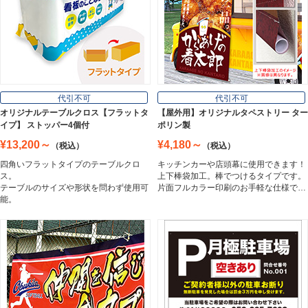
壁面看板
Wall Sign
フロアサイン／路面表示
代引不可
代引不可
Floor / Road Surface Sign
オリジナルテーブルクロス【フラットタ
【屋外用】オリジナルタペストリー ター
イプ】 ストッパー4個付
ポリン製
¥13,200～
¥4,180～
（税込）
（税込）
アルミ複合板
四角いフラットタイプのテーブルクロ
キッチンカーや店頭幕に使用できます！
Aluminum Composite Board
ス。
上下棒袋加工。棒でつけるタイプです。
テーブルのサイズや形状を問わず使用可
片面フルカラー印刷のお手軽な仕様で…
能。
スチレンボード
Styrene Board
板材
Board