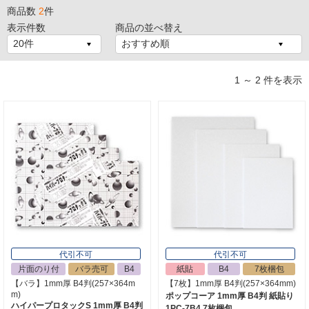
商品数
2
件
表示件数
商品の並べ替え
1 ～ 2 件を表示
代引不可
代引不可
片面のり付
バラ売可
B4
紙貼
B4
7枚梱包
【バラ】1mm厚 B4判(257×364m
【7枚】1mm厚 B4判(257×364mm)
m)
ポップコーア 1mm厚 B4判 紙貼り
ハイパープロタックS 1mm厚 B4判
1PC-7B4 7枚梱包