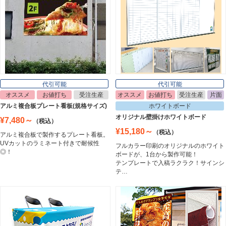
ライトパネル
Light Panel
ポスターフレーム
Poster Frame
代引可能
代引可能
オススメ
お値打ち
受注生産
オススメ
お値打ち
受注生産
片面
イーゼル
アルミ複合板プレート看板(規格サイズ)
ホワイトボード
Easel
オリジナル壁掛けホワイトボード
¥7,480～
（税込）
¥15,180～
（税込）
アルミ複合板で製作するプレート看板。
UVカットのラミネート付きで耐候性
フルカラー印刷のオリジナルのホワイト
ホワイトボード
◎！
ボードが、1台から製作可能！
White Board
テンプレートで入稿ラクラク！サインシ
テ…
プレート看板
Plate Board