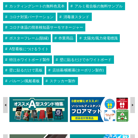
カッティングシートの無料色見本
アルミ複合板の無料サンプル
コロナ対策パーテーション
消毒液スタンド
コロナ体温の簡単検知器サーモマネージャー
ポスターフレーム(額縁)
作業用品
太陽光/風力発電標識
A型看板につけるライト
特注ホワイトボード製作
壁に貼るだけでホワイトボード
壁に貼るだけで黒板
店頭幕/横断幕(ターポリン製作)
バルーン/風船看板
ステッカー製作