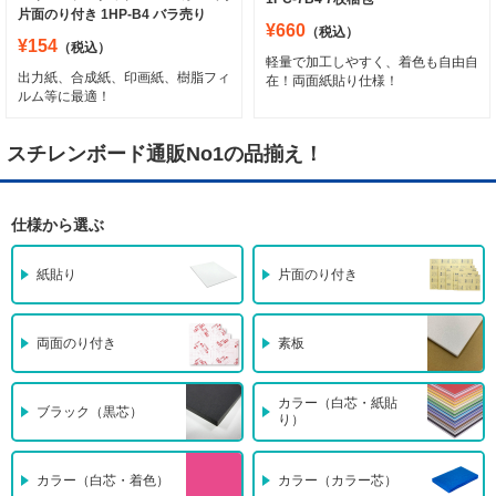
片面のり付き 1HP-B4 バラ売り
¥660
（税込）
¥154
（税込）
軽量で加工しやすく、着色も自由自
出力紙、合成紙、印画紙、樹脂フィ
在！両面紙貼り仕様！
ルム等に最適！
スチレンボード通販No1の品揃え！
仕様から選ぶ
紙貼り
片面のり付き
両面のり付き
素板
カラー（白芯・紙貼
ブラック（黒芯）
り）
カラー（白芯・着色）
カラー（カラー芯）