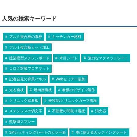
人気の検索キーワード
アルミ複合板の看板
キッチンカー材料
アルミ複合板カット加工
建築模型スチレンボード
木目シート
強力なマグネットシート
コロナ対策フロアマット
記者会見の背景パネル
Webセミナー装飾
光る看板
焼肉屋看板
看板のデザイン製作
クリニック窓看板
美容院/クリニックカーブ看板
ステンレスの切文字
不動産の間取り看板
消火器
熊撃退スプレー
3Mカッティングシートのカラー表
車に使えるカッティングシート