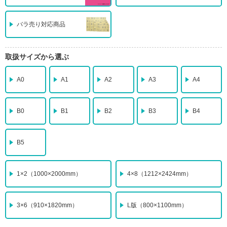
バラ売り対応商品
取扱サイズから選ぶ
A0
A1
A2
A3
A4
B0
B1
B2
B3
B4
B5
1×2
（1000×2000mm）
4×8
（1212×2424mm）
3×6
（910×1820mm）
L版
（800×1100mm）