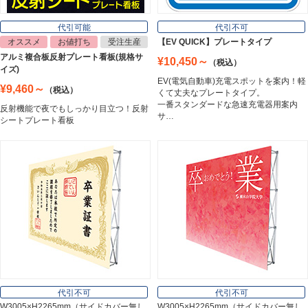
Lighting Equipment
代引可能
代引不可
オススメ
お値打ち
受注生産
【EV QUICK】プレートタイプ
アルミ複合板反射プレート看板(規格サ
¥10,450～
（税込）
トラスコ中山
イズ)
Trusco Nakayama
EV(電気自動車)充電スポットを案内！軽
¥9,460～
（税込）
くて丈夫なプレートタイプ。
一番スタンダードな急速充電器用案内
反射機能で夜でもしっかり目立つ！反射
サ…
シートプレート看板
アルミ建材
Aluminum
インテリア
Interior
オフィス用品
Office Supplies
代引不可
代引不可
W3005×H2265mm（サイドカバー無し
W3005×H2265mm（サイドカバー無し