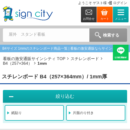
ようこそ
ゲスト
様
ログイン
お問合せ
カート
メニュー
屋外 スタンド看板
検索する
B4サイズ 1mmのスチレンボード商品一覧 | 看板の激安通販ならサインシティ
看板の激安通販サインシティ TOP
スチレンボード
B4（257×364）
1mm
スチレンボード B4（257×364mm）/ 1mm厚
絞り込む
紙貼り
片面のり付き