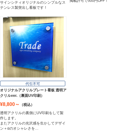
掲載許可で500円OFF！
サインシティオリジナルのシンプルなス
テンレス製突出し看板です！
代引不可
オリジナルアクリルプレート看板 透明ア
クリルver.（裏面UV印刷）
¥8,800～
（税込）
透明アクリルの裏側にUV印刷をして製
作します。
またアクリルの光沢感を生かしてデザイ
ン＋αのオシャレさを…