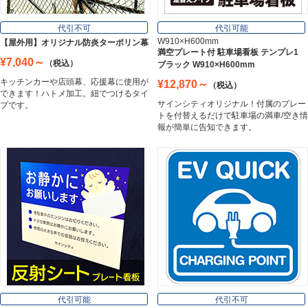
フレーム／看板枠
Frame
代引不可
代引可能
W910×H600mm
【屋外用】オリジナル防炎ターポリン幕
満空プレート付 駐車場看板 テンプレ1
¥7,040～
（税込）
ブラック W910×H600mm
カッティングシート
キッチンカーや店頭幕、応援幕に使用が
¥12,870～
（税込）
Cutting Sheet
できます！ハトメ加工。紐でつけるタイ
サインシティオリジナル！付属のプレー
プです。
トを付替えるだけで駐車場の満車/空き情
報が簡単に告知できます。
マグネットシート
Magnet Sheet
インクジェットメディア
Inkjet Media
看板照明
Lighting Equipment
代引可能
代引不可