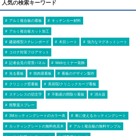
人気の検索キーワード
アルミ複合板の看板
キッチンカー材料
アルミ複合板カット加工
建築模型スチレンボード
木目シート
強力なマグネットシート
コロナ対策フロアマット
記者会見の背景パネル
Webセミナー装飾
光る看板
焼肉屋看板
看板のデザイン製作
クリニック窓看板
美容院/クリニックカーブ看板
ステンレスの切文字
不動産の間取り看板
消火器
熊撃退スプレー
3Mカッティングシートのカラー表
車に使えるカッティングシート
カッティングシートの無料色見本
アルミ複合板の無料サンプル