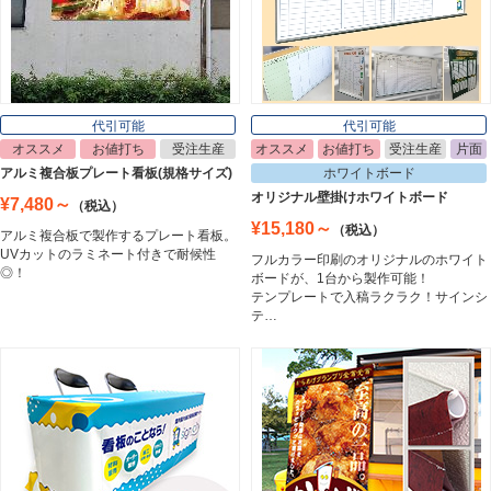
ポスターフレーム
Poster Frame
代引可能
代引可能
オススメ
お値打ち
受注生産
オススメ
お値打ち
受注生産
片面
イーゼル
アルミ複合板プレート看板(規格サイズ)
ホワイトボード
Easel
オリジナル壁掛けホワイトボード
¥7,480～
（税込）
¥15,180～
（税込）
アルミ複合板で製作するプレート看板。
UVカットのラミネート付きで耐候性
フルカラー印刷のオリジナルのホワイト
ホワイトボード
◎！
ボードが、1台から製作可能！
White Board
テンプレートで入稿ラクラク！サインシ
テ…
プレート看板
Plate Board
壁面看板