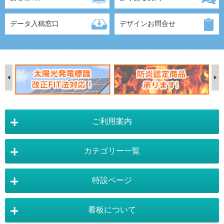
データ入稿窓口
デザインお問合せ
ご利用案内
カテゴリー一覧
店舗詳細情報
特設ページ
電飾スタンド看板
スタンド看板
看板について
スタンド看板：オプション
バナースタンド
電飾看板特設ページ
スタンド看板特設ページ
運営会社 :
株式会社トレード