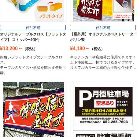
Wall Sign
フロアサイン／路面表示
代引不可
代引不可
Floor / Road Surface Sign
オリジナルテーブルクロス【フラットタ
【屋外用】オリジナルタペストリー ター
イプ】 ストッパー4個付
ポリン製
¥13,200～
¥4,180～
（税込）
（税込）
アルミ複合板
四角いフラットタイプのテーブルクロ
キッチンカーや店頭幕に使用できます！
Aluminum Composite Board
ス。
上下棒袋加工。棒でつけるタイプです。
テーブルのサイズや形状を問わず使用可
片面フルカラー印刷のお手軽な仕様で…
能。
スチレンボード
Styrene Board
板材
Board