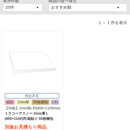
表示件数
商品の並べ替え
1 ～ 1 件を表示
代引不可
紙貼
2mm厚
50枚梱包
L判
【50枚】2mm厚L判(800×1100mm)
ミラコーアスノー 2mm厚 L
(800×1100)判 紙貼り 50枚梱包
別途お見積もり商品