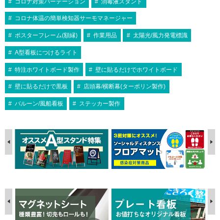
コロナ対策パーテーション
消毒液スタンド
コロナ体温の簡単検知器サーモマネージャー
ポスターフレーム(額縁)
作業用品
太陽光/風力発電標識
A型看板につけるライト
特注ホワイトボード製作
壁に貼るだけでホワイトボード
壁に貼るだけで黒板
店頭幕/横断幕(ターポリン製作)
バルーン/風船看板
ステッカー製作