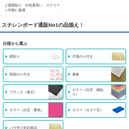
上質紙貼り 白色度高い スクリー
ン印刷に最適
スチレンボード通販No1の品揃え！
仕様から選ぶ
紙貼り
片面のり付き
両面のり付き
素板
カラー（白芯・紙貼
ブラック（黒芯）
り）
カラー（白芯・着色）
カラー（カラー芯）
バラ売り対応商品