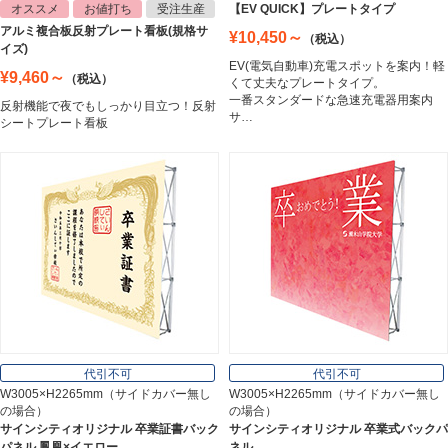
オススメ
お値打ち
受注生産
【EV QUICK】プレートタイプ
アルミ複合板反射プレート看板(規格サ
¥10,450～
（税込）
トラスコ中山
イズ)
Trusco Nakayama
EV(電気自動車)充電スポットを案内！軽
¥9,460～
（税込）
くて丈夫なプレートタイプ。
一番スタンダードな急速充電器用案内
反射機能で夜でもしっかり目立つ！反射
サ…
シートプレート看板
アルミ建材
Aluminum
インテリア
Interior
オフィス用品
Office Supplies
代引不可
代引不可
W3005×H2265mm（サイドカバー無し
W3005×H2265mm（サイドカバー無し
の場合）
の場合）
ステンレス切文字
サインシティオリジナル 卒業証書バック
サインシティオリジナル 卒業式バックパ
Stainless Sign
パネル 鳳凰×イエロー
ネル