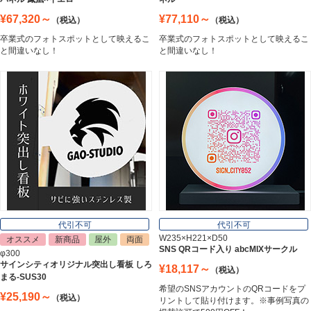
¥67,320～
¥77,110～
（税込）
（税込）
卒業式のフォトスポットとして映えるこ
卒業式のフォトスポットとして映えるこ
エッチングプレート
と間違いなし！
と間違いなし！
Etching Plate
郵便ポスト
Post
表札
Nameplate
代引不可
代引不可
W235×H221×D50
オススメ
新商品
屋外
両面
SNS QRコード入り abcMIXサークル
φ300
サインシティオリジナル突出し看板 しろ
¥18,117～
（税込）
まる-SUS30
希望のSNSアカウントのQRコードをプ
¥25,190～
（税込）
リントして貼り付けます。※事例写真の