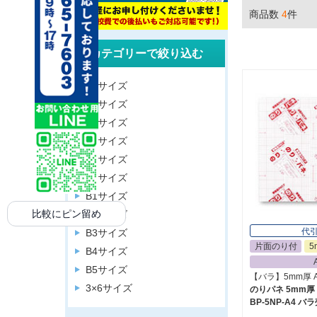
商品数
4
件
カテゴリーで絞り込む
A0サイズ
A1サイズ
A2サイズ
A3サイズ
A4サイズ
B0サイズ
B1サイズ
比較にピン留め
B2サイズ
代
B3サイズ
片面のり付
5
B4サイズ
B5サイズ
【バラ】5mm厚 A4
3×6サイズ
のりパネ 5mm厚
BP-5NP-A4 バ