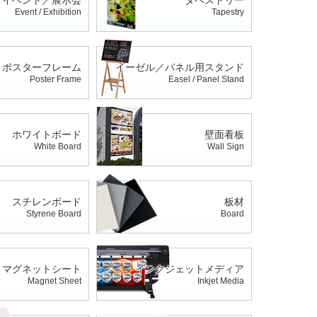
Event / Exhibition
Tapestry
ポスターフレーム
イーゼル／パネル用スタンド
Poster Frame
Easel / Panel Stand
ホワイトボード
壁面看板
White Board
Wall Sign
スチレンボード
板材
Styrene Board
Board
マグネットシート
インクジェットメディア
Magnet Sheet
Inkjet Media