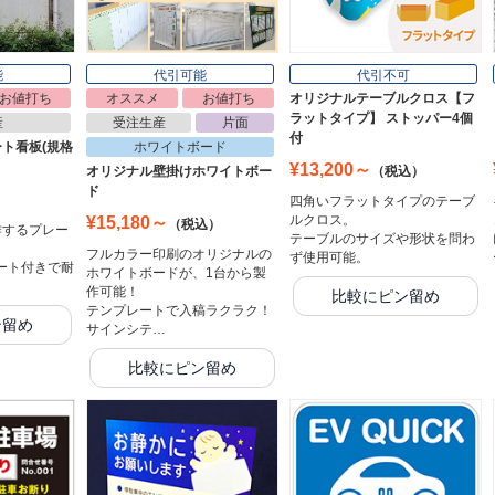
能
代引可能
代引不可
お値打ち
オススメ
お値打ち
オリジナルテーブルクロス【フ
ラットタイプ】 ストッパー4個
産
受注生産
片面
付
ト看板(規格
ホワイトボード
¥13,200～
オリジナル壁掛けホワイトボー
（税込）
ド
）
四角いフラットタイプのテーブ
ルクロス。
¥15,180～
（税込）
作するプレー
テーブルのサイズや形状を問わ
フルカラー印刷のオリジナルの
ず使用可能。
ート付きで耐
ホワイトボードが、1台から製
作可能！
比較にピン留め
テンプレートで入稿ラクラク！
ン留め
サインシテ…
比較にピン留め