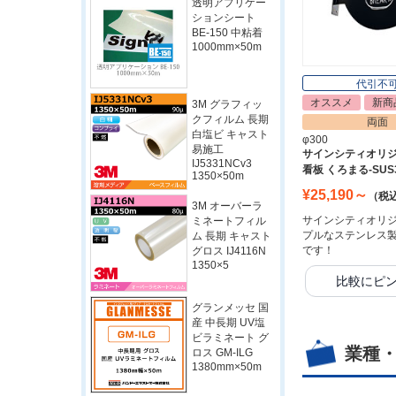
透明アプリケー
ションシート
BE-150 中粘着
1000mm×50m
代引不
オススメ
新商
3M グラフィッ
クフィルム 長期
両面
白塩ビ キャスト
φ300
易施工
サインシティオリ
IJ5331NCv3
看板 くろまる-SUS
1350×50m
¥25,190～
（税
3M オーバーラ
サインシティオリ
ミネートフィル
プルなステンレス
ム 長期 キャスト
です！
グロス IJ4116N
1350×5
比較にピ
グランメッセ 国
産 中長期 UV塩
ビラミネート グ
業種
ロス GM-ILG
1380mm×50m