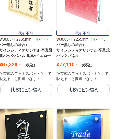
代引不可
代引不可
W3005×H2265mm（サイドカ
W3005×H2265mm（サイドカ
バー無しの場合）
バー無しの場合）
サインシティオリジナル 卒業証
サインシティオリジナル 卒業式
書バックパネル 鳳凰×イエロー
バックパネル
¥67,320～
¥77,110～
（税込）
（税込）
卒業式のフォトスポットとして
卒業式のフォトスポットとして
映えること間違いなし！
映えること間違いなし！
比較にピン留め
比較にピン留め