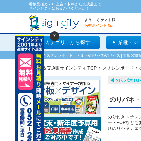
看板品揃えNo.1宣言！材料から完成品まで
サインシティにおまかせください！
ようこそ
ゲスト
様
保有ポイント
0
pt
x
カテゴリーから探す
業種・シ
のり付きスチレンボード・アルテ/のりパネA4サイズ | 看板の
看板の激安通販サインシティ TOP
スチレンボード
◀︎ のりパネTO
のりパネ・
のり付きスチレン
ー・POPなど
ひのりパネチェ