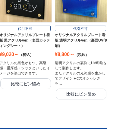
代引不可
代引不可
オリジナルアクリルプレート看
オリジナルアクリルプレート看
板 黒アクリルver.（表面カッテ
板 透明アクリルver.（裏面UV印
ィングシート）
刷）
¥9,020～
¥8,800～
（税込）
（税込）
アクリルの黒色がもつ、高級
透明アクリルの裏側にUV印刷を
感・重厚感・シックといったイ
して製作します。
メージを演出できます。
またアクリルの光沢感を生かし
てデザイン＋αのオシャレさ
比較にピン留め
を…
比較にピン留め