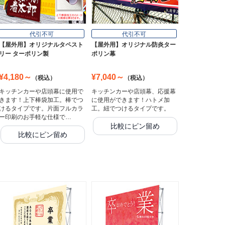
代引不可
代引不可
【屋外用】オリジナルタペスト
【屋外用】オリジナル防炎ター
リー ターポリン製
ポリン幕
¥4,180～
¥7,040～
（税込）
（税込）
キッチンカーや店頭幕に使用で
キッチンカーや店頭幕、応援幕
きます！上下棒袋加工。棒でつ
に使用ができます！ハトメ加
けるタイプです。片面フルカラ
工。紐でつけるタイプです。
ー印刷のお手軽な仕様で…
比較にピン留め
比較にピン留め