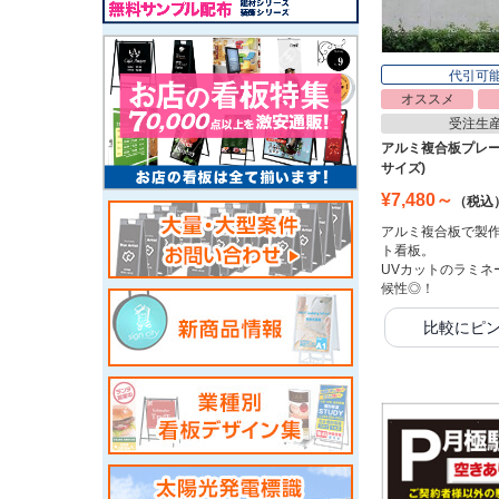
代引可
オススメ
受注生
アルミ複合板プレー
サイズ)
¥7,480～
（税込
アルミ複合板で製
ト看板。
UVカットのラミネ
候性◎！
比較にピ