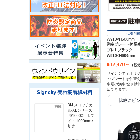
代引可
W910×H600mm
満空プレート付 駐
プレ1 ブラック
W910×H600mm
¥12,870～
（税
サインシティオリ
のプレートを付替
車場の満車/空き情
知できます。
Signcity 売れ筋看板材料
比較にピ
3M スコッチカ
ル XLシリーズ
JS1000XL ホワ
イト 1000mm×
切売