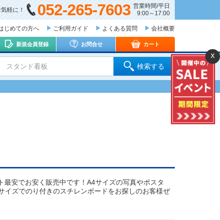
052-265-7603
営業時間/平日
お気軽に！
9:00～17:00
はじめての方へ
ご利用ガイド
よくある質問
会社概要
新規会員登録
お問合せ
カート
x
 スタンド看板
検索する
ネット最安でお安く販売中です！A4サイズの写真やポスタ
4サイズでのり付きのスチレンボードをお探しのお客様ぜ