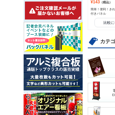
¥143
（税込）
簡単！便利！き
付きパネル
比較に
カテ
El