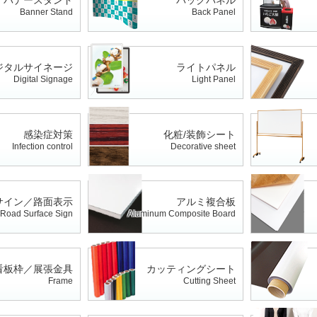
Banner Stand
Back Panel
ジタルサイネージ
ライトパネル
Digital Signage
Light Panel
感染症対策
化粧/装飾シート
Infection control
Decorative sheet
サイン／路面表示
アルミ複合板
/ Road Surface Sign
Aluminum Composite Board
看板枠／展張金具
カッティングシート
Frame
Cutting Sheet