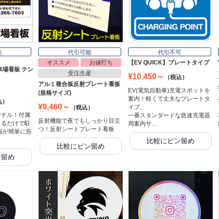
能
代引可能
代引不可
オススメ
お値打ち
【EV QUICK】プレートタイプ
車場看板 テン
受注生産
¥10,450～
（税込）
アルミ複合板反射プレート看板
EV(電気自動車)充電スポットを
(規格サイズ)
案内！軽くて丈夫なプレートタ
込）
¥9,460～
イプ。
（税込）
ジナル！付属
一番スタンダードな急速充電器
反射機能で夜でもしっかり目立
えるだけで駐
用案内サ…
つ！反射シートプレート看板
報が簡単に告
比較にピン留め
比較にピン留め
ン留め