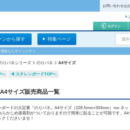
お問い合わせは
ログイン
ーンから探す
特集ページ
屋外
激安通販ならサインシティ
のりパネシリーズ
のりパネ
A4サイズ
Pへ
◀︎ スチレンボードTOPへ
A4サイズ販売商品一覧
ボードの大定番『のりパネ』A4サイズ（228.5mm×303mm）mo 
もあらかじめ接着剤がついておりますので簡単に貼ることが可能です。A
ックくださいませ！