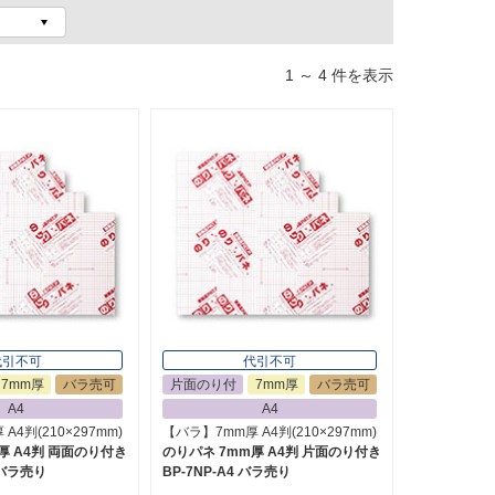
1 ～ 4 件を表示
代引不可
代引不可
7mm厚
バラ売可
片面のり付
7mm厚
バラ売可
A4
A4
A4判(210×297mm)
【バラ】7mm厚 A4判(210×297mm)
厚 A4判 両面のり付き
のりパネ 7mm厚 A4判 片面のり付き
4 バラ売り
BP-7NP-A4 バラ売り