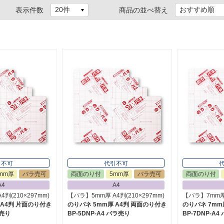
表示件数
商品の並べ替え
引不可
代引不可
mm厚
バラ売可
両面のり付
5mm厚
バラ売可
両面のり付
A4
A4
判(210×297mm)
【バラ】5mm厚 A4判(210×297mm)
【バラ】7mm厚 
 A4判 片面のり付き
のりパネ 5mm厚 A4判 両面のり付き
のりパネ 7mm
ラ売り
BP-5DNP-A4 バラ売り
BP-7DNP-A