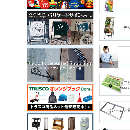
デ
フロア
Floor 
フレーム／