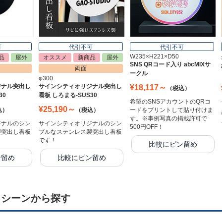
可
代引不可
代引不可
W235×H221×D50
品
屋外
オススメ
新商品
屋外
SNS QRコード入り abcMIXサ
両面
ークル
φ300
ジナル突出し
サインシティオリジナル突出し
¥18,117～
（税込）
30
看板 しろまる-SUS30
希望のSNSアカウントのQRコ
¥25,190～
込）
（税込）
ードをプリントして貼り付けま
す。※事例写真の掲載許可で
ジナルのシン
サインシティオリジナルのシン
500円OFF！
製突出し看板
プルなステンレス製突出し看板
です！
比較にピン留め
ン留め
比較にピン留め
・シーンから探す