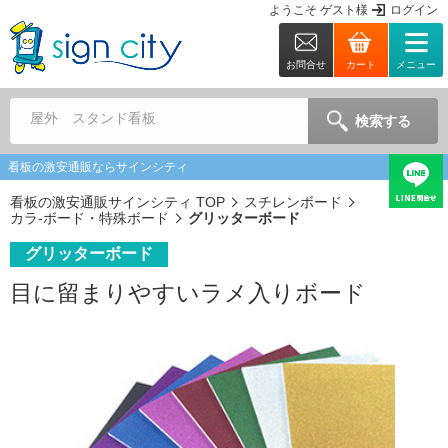
ようこそ
ゲスト
様
ログイン
お問合せ
カート
メニュー
屋外 スタンド看板
検索する
看板の激安通販ならサインシティ
看板の激安通販サインシティ TOP
スチレンボード
カラ-ボード・特殊ボード
グリッターボード
グリッターボード
目に留まりやすいラメ入りボード