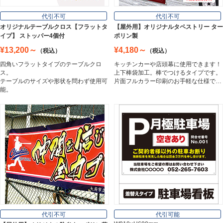
フロアサイン／路面表示
代引不可
代引不可
Floor / Road Surface Sign
オリジナルテーブルクロス【フラットタ
【屋外用】オリジナルタペストリー ター
イプ】 ストッパー4個付
ポリン製
¥13,200～
¥4,180～
（税込）
（税込）
アルミ複合板
四角いフラットタイプのテーブルクロ
キッチンカーや店頭幕に使用できます！
Aluminum Composite Board
ス。
上下棒袋加工。棒でつけるタイプです。
テーブルのサイズや形状を問わず使用可
片面フルカラー印刷のお手軽な仕様で…
能。
スチレンボード
Styrene Board
板材
Board
フレーム／看板枠
Frame
代引不可
代引可能