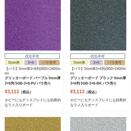
代引不可
代引不可
5mm厚
3×6
バラ売可
5mm厚
3×6
バラ売可
【バラ】5mm厚3×6判(900×1800m
【バラ】5mm厚3×6判(900×1800m
m)
m)
グリッターボード パープル 5mm厚
グリッターボード ブラック 5mm厚
3×6判 5GB-3×6-PU バラ売り
3×6判 5GB-3×6-BK バラ売り
¥3,113
¥3,113
（税込）
（税込）
ホビーにもディスプレイにも効果的
ホビーにもディスプレイにも効果的
なラメ入りボード
なラメ入りボード