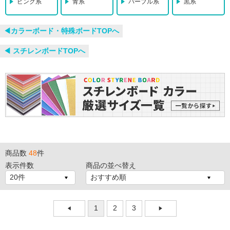
ピンク系
青系
パープル系
黒系
◀︎カラーボード・特殊ボードTOPへ
◀︎ スチレンボードTOPへ
商品数
48
件
表示件数
商品の並べ替え
1
2
3