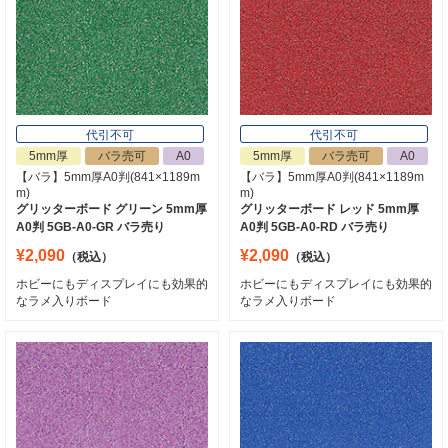
代引不可
代引不可
5mm厚
バラ売可
A0
5mm厚
バラ売可
A0
【バラ】5mm厚A0判(841×1189m
【バラ】5mm厚A0判(841×1189m
m)
m)
グリッターボード グリーン 5mm厚
グリッターボード レッド 5mm厚
A0判 5GB-A0-GR バラ売り
A0判 5GB-A0-RD バラ売り
¥2,090
¥2,090
（税込）
（税込）
ホビーにもディスプレイにも効果的
ホビーにもディスプレイにも効果的
なラメ入りボード
なラメ入りボード