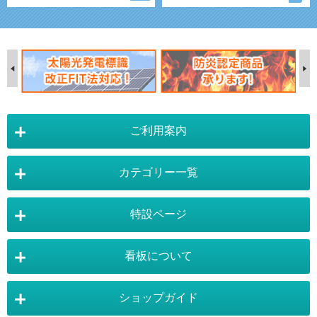
ご利用案内
カテゴリー一覧
店舗詳細情報
特設ページ
電飾スタンド看板
スタンド看板
看板について
スタンド看板：オプション
バナースタンド
電飾看板特設ページ
スタンド看板特設ページ
運営会社 :
株式会社トレード
バックパネル
袖（突出し）看板
〒454-0011 愛知県 名古屋市中川区山王4-5-10
ショップガイド
バナースタンド特設ページ
大型看板・突出看板特設ページ
看板の選び方
看板の種類
TEL:052-265-7603 FAX:052-350-2662