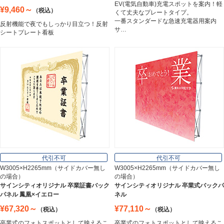
Trusco Nakayama
EV(電気自動車)充電スポットを案内！軽
¥9,460～
（税込）
くて丈夫なプレートタイプ。
一番スタンダードな急速充電器用案内
反射機能で夜でもしっかり目立つ！反射
サ…
シートプレート看板
アルミ建材
Aluminum
インテリア
Interior
オフィス用品
Office Supplies
代引不可
代引不可
W3005×H2265mm（サイドカバー無し
W3005×H2265mm（サイドカバー無し
の場合）
の場合）
ステンレス切文字
サインシティオリジナル 卒業証書バック
サインシティオリジナル 卒業式バックパ
Stainless Sign
パネル 鳳凰×イエロー
ネル
¥67,320～
¥77,110～
（税込）
（税込）
卒業式のフォトスポットとして映えるこ
卒業式のフォトスポットとして映えるこ