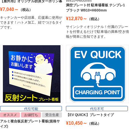
W910×H600mm
【屋外用】オリジナル防炎ターポリン幕
満空プレート付 駐車場看板 テンプレ1
¥7,040～
（税込）
ブラック W910×H600mm
カッティングシート
キッチンカーや店頭幕、応援幕に使用が
¥12,870～
（税込）
Cutting Sheet
できます！ハトメ加工。紐でつけるタイ
サインシティオリジナル！付属のプレー
プです。
トを付替えるだけで駐車場の満車/空き情
報が簡単に告知できます。
マグネットシート
Magnet Sheet
インクジェットメディア
Inkjet Media
看板照明
Lighting Equipment
代引可能
代引不可
オススメ
お値打ち
受注生産
【EV QUICK】プレートタイプ
アルミ複合板反射プレート看板(規格サ
¥10,450～
（税込）
トラスコ中山
イズ)