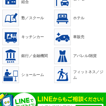
組合
塾／スクール
ホテル
キッチンカー
車販売
銀行／金融機関
アパレル/雑貨
フィットネス／ジ
ショールーム
ム