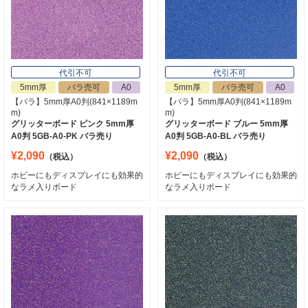
代引不可
代引不可
5mm厚
バラ売可
A0
5mm厚
バラ売可
A0
【バラ】5mm厚A0判(841×1189m
【バラ】5mm厚A0判(841×1189m
m)
m)
グリッターボード ピンク 5mm厚
グリッターボード ブルー 5mm厚
A0判 5GB-A0-PK バラ売り
A0判 5GB-A0-BL バラ売り
¥2,090
¥2,090
（税込）
（税込）
ホビーにもディスプレイにも効果的
ホビーにもディスプレイにも効果的
なラメ入りボード
なラメ入りボード