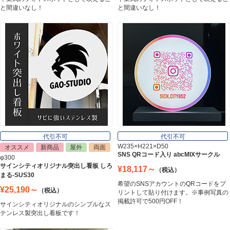
エッチングプレート
と間違いなし！
と間違いなし！
Etching Plate
郵便ポスト
Post
表札
Nameplate
代引不可
代引不可
W235×H221×D50
オススメ
新商品
屋外
両面
SNS QRコード入り abcMIXサークル
φ300
サインシティオリジナル突出し看板 しろ
¥18,117～
（税込）
まる-SUS30
希望のSNSアカウントのQRコードをプ
¥25,190～
（税込）
リントして貼り付けます。※事例写真の
掲載許可で500円OFF！
サインシティオリジナルのシンプルなス
テンレス製突出し看板です！