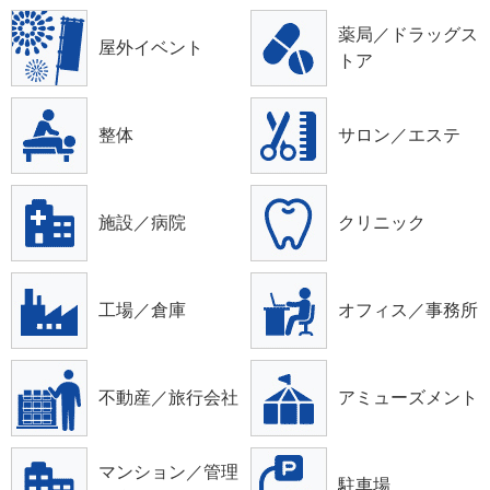
薬局／ドラッグス
屋外イベント
トア
整体
サロン／エステ
施設／病院
クリニック
工場／倉庫
オフィス／事務所
不動産／旅行会社
アミューズメント
マンション／管理
駐車場