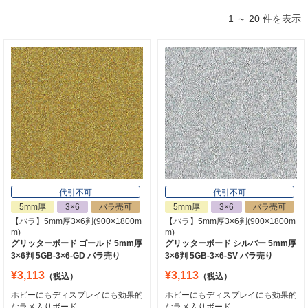
1 ～ 20 件を表示
代引不可
代引不可
5mm厚
3×6
バラ売可
5mm厚
3×6
バラ売可
【バラ】5mm厚3×6判(900×1800m
【バラ】5mm厚3×6判(900×1800m
m)
m)
グリッターボード ゴールド 5mm厚
グリッターボード シルバー 5mm厚
3×6判 5GB-3×6-GD バラ売り
3×6判 5GB-3×6-SV バラ売り
¥3,113
¥3,113
（税込）
（税込）
ホビーにもディスプレイにも効果的
ホビーにもディスプレイにも効果的
なラメ入りボード
なラメ入りボード