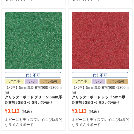
代引不可
代引不可
5mm厚
3×6
バラ売可
5mm厚
3×6
バラ売可
【バラ】5mm厚3×6判(900×1800m
【バラ】5mm厚3×6判(900×1800m
m)
m)
グリッターボード グリーン 5mm厚
グリッターボード レッド 5mm厚
3×6判 5GB-3×6-GR バラ売り
3×6判 5GB-3×6-RD バラ売り
¥3,113
¥3,113
（税込）
（税込）
ホビーにもディスプレイにも効果的
ホビーにもディスプレイにも効果的
なラメ入りボード
なラメ入りボード