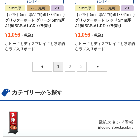
代引不可
代引不可
5mm厚
バラ売可
A1
5mm厚
バラ売可
A1
【バラ】5mm厚A1判(594×841mm)
【バラ】5mm厚A1判(594×841mm)
グリッターボード グリーン 5mm厚
グリッターボード レッド 5mm厚
A1判 5GB-A1-GR バラ売り
A1判 5GB-A1-RD バラ売り
¥1,056
¥1,056
（税込）
（税込）
ホビーにもディスプレイにも効果的
ホビーにもディスプレイにも効果的
なラメ入りボード
なラメ入りボード
1
2
3
カテゴリーから探す
電飾スタンド看板
Electric Spectaculars