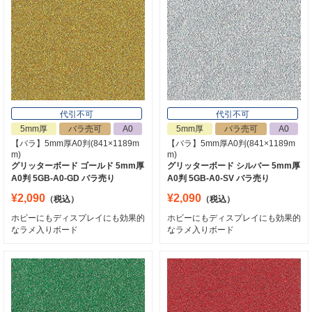
代引不可
代引不可
5mm厚
バラ売可
A0
5mm厚
バラ売可
A0
【バラ】5mm厚A0判(841×1189m
【バラ】5mm厚A0判(841×1189m
m)
m)
グリッターボード ゴールド 5mm厚
グリッターボード シルバー 5mm厚
A0判 5GB-A0-GD バラ売り
A0判 5GB-A0-SV バラ売り
¥2,090
¥2,090
（税込）
（税込）
ホビーにもディスプレイにも効果的
ホビーにもディスプレイにも効果的
なラメ入りボード
なラメ入りボード