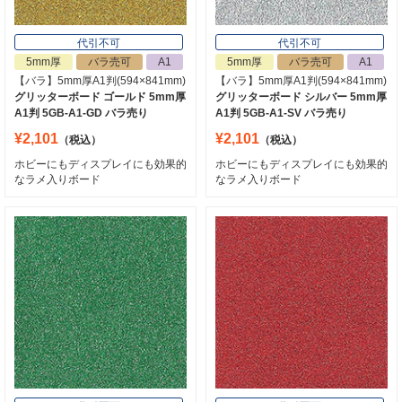
代引不可
代引不可
5mm厚
バラ売可
A1
5mm厚
バラ売可
A1
【バラ】5mm厚A1判(594×841mm)
【バラ】5mm厚A1判(594×841mm)
グリッターボード ゴールド 5mm厚
グリッターボード シルバー 5mm厚
A1判 5GB-A1-GD バラ売り
A1判 5GB-A1-SV バラ売り
¥2,101
¥2,101
（税込）
（税込）
ホビーにもディスプレイにも効果的
ホビーにもディスプレイにも効果的
なラメ入りボード
なラメ入りボード