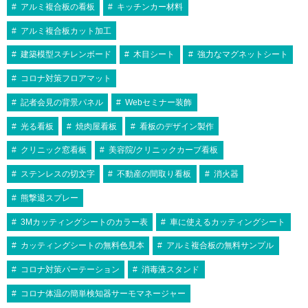
アルミ複合板の看板
キッチンカー材料
アルミ複合板カット加工
建築模型スチレンボード
木目シート
強力なマグネットシート
コロナ対策フロアマット
記者会見の背景パネル
Webセミナー装飾
光る看板
焼肉屋看板
看板のデザイン製作
クリニック窓看板
美容院/クリニックカーブ看板
ステンレスの切文字
不動産の間取り看板
消火器
熊撃退スプレー
3Mカッティングシートのカラー表
車に使えるカッティングシート
カッティングシートの無料色見本
アルミ複合板の無料サンプル
コロナ対策パーテーション
消毒液スタンド
コロナ体温の簡単検知器サーモマネージャー