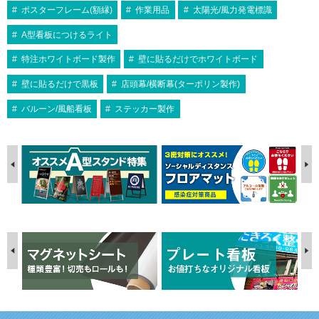
ポスターフレーム(額縁)
作業用品
太陽光/風力発電標識
A型看板につけるライト
特注ホワイトボード製作
壁に貼るだけでホワイトボード
壁に貼るだけで黒板
店頭幕/横断幕(ターポリン製作)
バルーン/風船看板
ステッカー製作