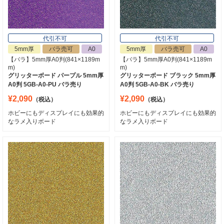
代引不可
代引不可
5mm厚
バラ売可
A0
5mm厚
バラ売可
A0
【バラ】5mm厚A0判(841×1189m
【バラ】5mm厚A0判(841×1189m
m)
m)
グリッターボード パープル 5mm厚
グリッターボード ブラック 5mm厚
A0判 5GB-A0-PU バラ売り
A0判 5GB-A0-BK バラ売り
¥2,090
¥2,090
（税込）
（税込）
ホビーにもディスプレイにも効果的
ホビーにもディスプレイにも効果的
なラメ入りボード
なラメ入りボード