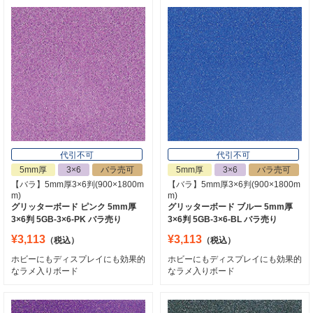
代引不可
代引不可
5mm厚
3×6
バラ売可
5mm厚
3×6
バラ売可
【バラ】5mm厚3×6判(900×1800m
【バラ】5mm厚3×6判(900×1800m
m)
m)
グリッターボード ピンク 5mm厚
グリッターボード ブルー 5mm厚
3×6判 5GB-3×6-PK バラ売り
3×6判 5GB-3×6-BL バラ売り
¥3,113
¥3,113
（税込）
（税込）
ホビーにもディスプレイにも効果的
ホビーにもディスプレイにも効果的
なラメ入りボード
なラメ入りボード