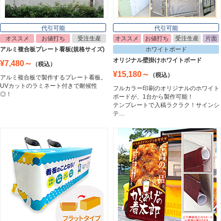
Poster Frame
代引可能
代引可能
オススメ
お値打ち
受注生産
オススメ
お値打ち
受注生産
片面
イーゼル
アルミ複合板プレート看板(規格サイズ)
ホワイトボード
Easel
オリジナル壁掛けホワイトボード
¥7,480～
（税込）
¥15,180～
（税込）
アルミ複合板で製作するプレート看板。
UVカットのラミネート付きで耐候性
フルカラー印刷のオリジナルのホワイト
ホワイトボード
◎！
ボードが、1台から製作可能！
White Board
テンプレートで入稿ラクラク！サインシ
テ…
プレート看板
Plate Board
壁面看板
Wall Sign