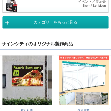
イベント／展示会
Event / Exhibition
カテゴリーをもっと見る
タペストリー
Tapestry
サインシティのオリジナル製作商品
デジタルサイネージ
Digital Signage
ライトパネル
Light Panel
ポスターフレーム
Poster Frame
代引可能
代引可能