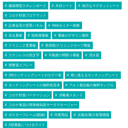
建築模型スチレンボード
木目シート
強力なマグネットシート
コロナ対策フロアマット
記者会見の背景パネル
Webセミナー装飾
光る看板
焼肉屋看板
看板のデザイン製作
クリニック窓看板
美容院/クリニックカーブ看板
ステンレスの切文字
不動産の間取り看板
消火器
熊撃退スプレー
3Mカッティングシートのカラー表
車に使えるカッティングシート
カッティングシートの無料色見本
アルミ複合板の無料サンプル
コロナ対策パーテーション
消毒液スタンド
コロナ体温の簡単検知器サーモマネージャー
ポスターフレーム(額縁)
作業用品
太陽光/風力発電標識
A型看板につけるライト