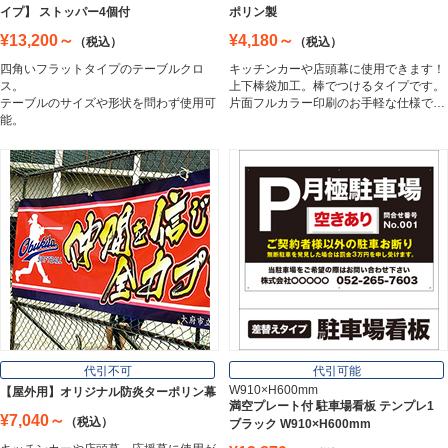
イプ】 ストッパー4個付
ポリン製
¥13,200～
¥4,180～
（税込）
（税込）
アルミ複合板
四角いフラットタイプのテーブルクロ
キッチンカーや店頭幕に使用できます！
Aluminum Composite Board
ス。
上下棒袋加工。棒でつけるタイプです。
テーブルのサイズや形状を問わず使用可
片面フルカラー印刷のお手軽な仕様で…
能。
スチレンボード
Styrene Board
板材
Board
フレーム／看板枠
Frame
代引不可
代引可能
W910×H600mm
【屋外用】オリジナル防炎ターポリン幕
満空プレート付 駐車場看板 テンプレ1
¥7,040～
（税込）
ブラック W910×H600mm
カッティングシート