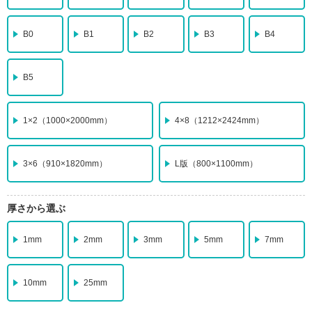
B0
B1
B2
B3
B4
B5
1×2
（1000×2000mm）
4×8
（1212×2424mm）
3×6
（910×1820mm）
L版
（800×1100mm）
厚さから選ぶ
1mm
2mm
3mm
5mm
7mm
10mm
25mm