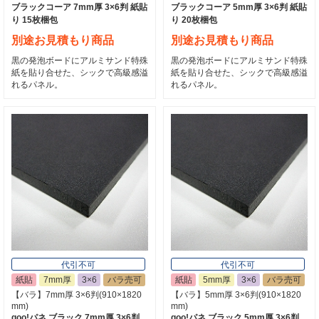
ブラックコーア 7mm厚 3×6判 紙貼
ブラックコーア 5mm厚 3×6判 紙貼
り 15枚梱包
り 20枚梱包
別途お見積もり商品
別途お見積もり商品
黒の発泡ボードにアルミサンド特殊
黒の発泡ボードにアルミサンド特殊
紙を貼り合せた、シックで高級感溢
紙を貼り合せた、シックで高級感溢
れるパネル。
れるパネル。
代引不可
代引不可
紙貼
7mm厚
3×6
バラ売可
紙貼
5mm厚
3×6
バラ売可
【バラ】7mm厚 3×6判(910×1820
【バラ】5mm厚 3×6判(910×1820
mm)
mm)
goo!パネ ブラック 7mm厚 3×6判
goo!パネ ブラック 5mm厚 3×6判