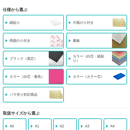
仕様から選ぶ
紙貼り
片面のり付き
両面のり付き
素板
カラー（白芯・紙貼
ブラック（黒芯）
り）
カラー（白芯・着色）
カラー（カラー芯）
バラ売り対応商品
取扱サイズから選ぶ
A0
A1
A2
A3
A4