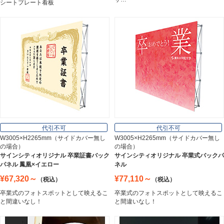
シートプレート看板
アルミ建材
Aluminum
インテリア
Interior
オフィス用品
Office Supplies
代引不可
代引不可
W3005×H2265mm（サイドカバー無し
W3005×H2265mm（サイドカバー無し
の場合）
の場合）
ステンレス切文字
サインシティオリジナル 卒業証書バック
サインシティオリジナル 卒業式バックパ
Stainless Sign
パネル 鳳凰×イエロー
ネル
¥67,320～
¥77,110～
（税込）
（税込）
卒業式のフォトスポットとして映えるこ
卒業式のフォトスポットとして映えるこ
エッチングプレート
と間違いなし！
と間違いなし！
Etching Plate