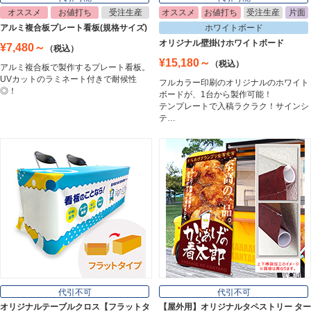
オススメ
お値打ち
受注生産
オススメ
お値打ち
受注生産
片面
イーゼル
アルミ複合板プレート看板(規格サイズ)
ホワイトボード
Easel
オリジナル壁掛けホワイトボード
¥7,480～
（税込）
¥15,180～
（税込）
アルミ複合板で製作するプレート看板。
UVカットのラミネート付きで耐候性
フルカラー印刷のオリジナルのホワイト
ホワイトボード
◎！
ボードが、1台から製作可能！
White Board
テンプレートで入稿ラクラク！サインシ
テ…
プレート看板
Plate Board
壁面看板
Wall Sign
フロアサイン／路面表示
代引不可
代引不可
Floor / Road Surface Sign
オリジナルテーブルクロス【フラットタ
【屋外用】オリジナルタペストリー ター