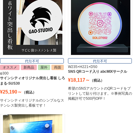
郵便ポスト
Post
表札
Nameplate
代引不可
代引不可
W235×H221×D50
オススメ
新商品
屋外
両面
SNS QRコード入り abcMIXサークル
φ300
サインシティオリジナル突出し看板 しろ
¥18,117～
（税込）
まる-SUS30
希望のSNSアカウントのQRコードをプ
¥25,190～
（税込）
リントして貼り付けます。※事例写真の
掲載許可で500円OFF！
サインシティオリジナルのシンプルなス
テンレス製突出し看板です！