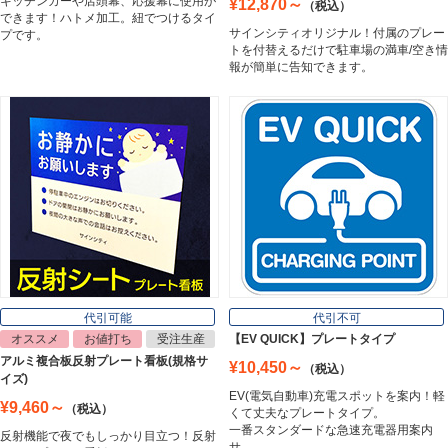
キッチンカーや店頭幕、応援幕に使用が
¥12,870～
（税込）
Cutting Sheet
できます！ハトメ加工。紐でつけるタイ
サインシティオリジナル！付属のプレー
プです。
トを付替えるだけで駐車場の満車/空き情
報が簡単に告知できます。
マグネットシート
Magnet Sheet
インクジェットメディア
Inkjet Media
看板照明
Lighting Equipment
代引可能
代引不可
オススメ
お値打ち
受注生産
【EV QUICK】プレートタイプ
アルミ複合板反射プレート看板(規格サ
¥10,450～
（税込）
トラスコ中山
イズ)
Trusco Nakayama
EV(電気自動車)充電スポットを案内！軽
¥9,460～
（税込）
くて丈夫なプレートタイプ。
一番スタンダードな急速充電器用案内
反射機能で夜でもしっかり目立つ！反射
サ…