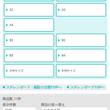
A2
A3
A4
B1
B2
B3
B4
3×6サイズ
4×8サイズ
◀︎ スチレンボード・紙貼り仕様TOPへ
◀︎ スチレンボードTOPへ
商品数
34
件
表示件数
商品の並べ替え