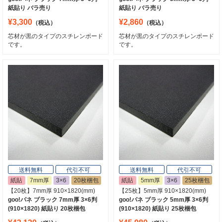
紙貼り バラ売り
紙貼り バラ売り
¥3,300
¥2,860
（税込）
（税込）
芯材が黒のタイプのスチレンボード
芯材が黒のタイプのスチレンボード
です。
です。
送料無料
代引不可
送料無料
代引不可
紙貼
7mm厚
3×6
20枚梱包
紙貼
5mm厚
3×6
25枚梱包
【20枚】7mm厚 910×1820(mm)
【25枚】5mm厚 910×1820(mm)
goo!パネ ブラック 7mm厚 3×6判
goo!パネ ブラック 5mm厚 3×6判
(910×1820) 紙貼り 20枚梱包
(910×1820) 紙貼り 25枚梱包