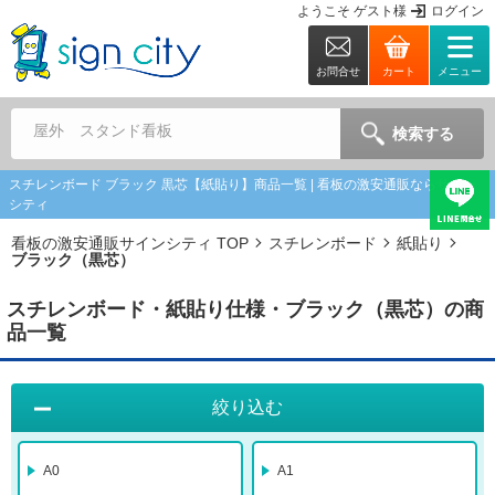
ようこそ
ゲスト
様
ログイン
お問合せ
カート
メニュー
屋外 スタンド看板
検索する
スチレンボード ブラック 黒芯【紙貼り】商品一覧 | 看板の激安通販ならサイン
シティ
看板の激安通販サインシティ TOP
スチレンボード
紙貼り
ブラック（黒芯）
スチレンボード・紙貼り仕様・ブラック（黒芯）の商
品一覧
絞り込む
A0
A1