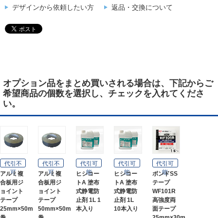
デザインから依頼したい方
返品・交換について
オプション品をまとめ買いされる場合は、下記からご
希望商品の個数を選択し、チェックを入れてくださ
い。
代引不
代引不
代引可
代引可
代引可
可
可
能
能
能
アルミ複
アルミ複
ヒシコー
ヒシコー
ボンドSS
合板用ジ
合板用ジ
トA 塗布
トA 塗布
テープ
ョイント
ョイント
式静電防
式静電防
WF101R
テープ
テープ
止剤 1L 1
止剤 1L
高強度両
25mm×50m
50mm×50m
本入り
10本入り
面テープ
巻
巻
25mm×30m