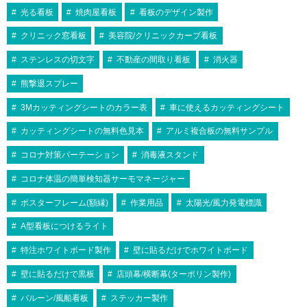
光る看板
焼肉屋看板
看板のデザイン製作
クリニック窓看板
美容院/クリニックカーブ看板
ステンレスの切文字
不動産の間取り看板
消火器
熊撃退スプレー
3Mカッティングシートのカラー表
車に使えるカッティングシート
カッティングシートの無料色見本
アルミ複合板の無料サンプル
コロナ対策パーテーション
消毒液スタンド
コロナ体温の簡単検知器サーモマネージャー
ポスターフレーム(額縁)
作業用品
太陽光/風力発電標識
A型看板につけるライト
特注ホワイトボード製作
壁に貼るだけでホワイトボード
壁に貼るだけで黒板
店頭幕/横断幕(ターポリン製作)
バルーン/風船看板
ステッカー製作