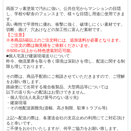
両面フッ素塗装で汚れに強い。公共住宅からマンションの目隠
し、学校や駅舎のフェンスまで、様々な目隠し用途に使用できま
す。
高い剛性で平滑性に優れ、衝撃に強く、破壊しにくい素材です。
切断、曲げ、穴あけなどの加工性に富んだ素材です。
【ご注意】
※本商品5箱以上のご注文時には、追加送料が必要となります。
ご注文の際は御見積をご依頼くださいませ。
※500㎡以上から特色塗装対応可能。
■個人宅及び建築現場送りについて
昨今、物流業界を取り巻く環境は深刻さを増し、配送に関する制
限も増しております。
その際は、商品手配前にご相談させていただきますので、ご理解
をお願い致します。
路線便にて出荷する複合板製品、大型商品等については
以下の送り先への配送はお受けできません。
・個人宅(法人名及び屋号のない送り先)
・建築現場
・その他配送困難先(道幅、高さ制限、駐車トラブル等)
上記へ配送の際は、各運送会社の支店止めの利用にてご対応頂け
ると幸いです。
ご不便をおかけいたしますが、何卒ご協力をお願い致します。