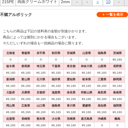
両面クリームホワイト
215PE
2mm
-
-
○
10
-
不燃アルポリック
こちらの商品は下記の送料表の金額が別途かかります。
商品によっては個別にかかる場合もございます。
※ただしいずれの場合も一括納品の場合に限ります。
北海道
青森県
岩手県
秋田県
宮城県
山形県
福島県
茨城県
※
※
※
※
※
※
※
¥6,160
栃木県
群馬県
埼玉県
千葉県
東京都
神奈川県
山梨県
長野県
¥6,160
¥6,160
¥6,160
¥6,160
¥6,160
¥6,160
¥6,160
¥6,160
新潟県
富山県
石川県
福井県
愛知県
岐阜県
三重県
静岡県
¥6,160
¥6,160
¥6,160
¥6,160
¥6,160
¥6,160
¥6,160
¥6,160
大阪府
兵庫県
京都府
滋賀県
奈良県
和歌山県
鳥取県
島根県
¥6,160
¥6,160
¥6,160
¥6,160
¥6,160
¥6,160
¥6,160
¥6,160
岡山県
広島県
山口県
徳島県
香川県
愛媛県
高知県
福岡県
¥6,160
¥6,160
¥6,160
¥6,160
¥6,160
¥6,160
¥6,160
¥6,160
佐賀県
長崎県
熊本県
大分県
宮崎県
鹿児島県
沖縄県
離島
¥6,160
¥6,160
¥6,160
¥6,160
¥6,160
¥6,160
※
※