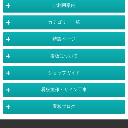
ご利用案内
カテゴリー一覧
店舗詳細情報
特設ページ
電飾スタンド看板
スタンド看板
看板について
スタンド看板：オプション
バナースタンド
電飾看板特設ページ
スタンド看板特設ページ
運営会社 :
株式会社トレード
バックパネル
袖（突出し）看板
〒454-0011 愛知県 名古屋市中川区山王4-5-10
ショップガイド
バナースタンド特設ページ
大型看板・突出看板特設ページ
看板の選び方
看板の種類
TEL:052-265-7603 FAX:052-350-2662
自立看板
フロアサイン／路面表示
ポスターフレーム特設ページ
LEDライトパネル特設ページ
お気軽にお問い合わせ下さい。
看板製作・サイン工事
看板設置のきまり
看板の用語集
壁面看板
LEDライトパネル
利用規約
ご利用ガイド
お問合せ
イーゼルスタンド特設ページ
ホワイトボード特設ページ
看板で集客
おもしろ看板
ポスターフレーム
イーゼル
看板ブログ
お支払い方法
送料・納期・配送
販促・店舗用品特設ページ
バックパネル特設ページ
東京・看板製作
大阪・看板製作
お支払について
¥191,290
獲得ポイント：1,913pt
販売価格
（税抜 ¥173,900）
施工事例
スタッフ紹介
パネルスタンド
ホワイトボード
商品の返品・交換
注文の変更・取り消し
展示会アイテム特設ページ
カタログスタンド特設ページ
以下のお支払いが可能となります。
神奈川・看板製作
埼玉・看板製作
カラーサンプル
素材サンプル