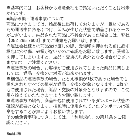
※基本的には、お客様から運送会社をご指定いただくことは出来
かねます。
■商品破損・運送事故について
商品につきましては、検品後に出荷しておりますが、板材である
ため運送中に角をぶつけ、凹みが生じた状態で納品されるケース
がございます。納品された商品に不具合があった場合には、弊社
【052-265-7603】までご連絡をお願い致します。
※運送会社様との商品受け渡しの際、受領印を押される前に必ず
梱包に穴や傷、破損がないかのご確認をお願い致します。受領印
を押してしまいますと、返品・交換の対象外となる場合がござい
ますので、ご注意ください。
※運送事故の場合、お客様がご使用されてしまった商品に関しま
しては、返品・交換のご対応が出来かねます。
※梱包品の運送事故の場合、たとえ破損が1枚であった場合でも
梱包されたすべての板材が返品・交換の対象となります。1枚で
もご使用された場合、返品・交換の対象外となりますので、ご使
用を控えていただきますようお願い致します。
※運送事故の場合、商品梱包に使用されているダンボール状態の
確認が必要となります。梱包時に使用されていたダンボールは破
棄をすることが無いようお願い致します。
その他免責事項につきましては、「
利用規約
」の第11条をご確
認ください。
商品仕様