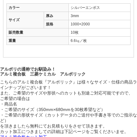
カラー
シルバーエンボス
厚み
3mm
サイズ
規格
1000×2000
販売数量
10枚
重量
6.6㎏／枚
アルポリの通称でお馴染み！
アルミ複合板 三菱ケミカル アルポリック
こちらのアルミ複合板『アルポリック』は様々なサイズ・仕様の商品ラ
インナップがございます！
また、ご希望のサイズや形状へのカットも別途ご対応可能ですので、
ご希望の場合は
・商品名
・ご希望のサイズ（350mm×680mmを30枚希望など）
・ご希望の形状サイズ（カットデータのご送付や手書き等でのご指示な
ど）
を頂きましたら無料にてお見積もりをさせて頂きます。
カット加工につきましての詳細は下記ページをご覧くださいませ。
アルミ複合板カット加工→