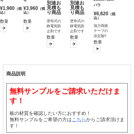
別途お
別途お
バラ
見積も
見積も
¥1,980
¥3,960
（税
（税
り商品
り商品
込）
込）
¥6,820
（税
込）
数量
数量
塗布式の
塗布式の
強力両面
静電気防
静電気防
テープの
止剤です
止剤です
決定版!!
数量
数量
数量
商品説明
無料サンプルをご請求いただけま
す！
板の材質を確認したい方におすすめ！
無料サンプルをご希望の方は
こちら
からご請求頂けま
す！