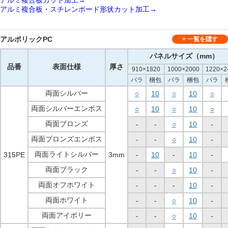
アルミ複合板・スチレンボード形状カット加工→
アルポリックPC
パネルサイズ（mm）
品番
表面仕様
厚さ
910×1820
1000×2000
1220×2
バラ
梱包
バラ
梱包
バラ
両面シルバー
○
10
○
10
○
両面シルバーエンボス
○
10
○
10
○
両面ブロンズ
-
-
○
10
-
両面ブロンズエンボス
-
-
○
10
-
両面ライトシルバー
315PE
3mm
-
10
-
10
-
両面ブラック
-
-
○
10
-
両面オフホワイト
-
-
-
10
-
両面ホワイト
-
-
○
10
-
両面アイボリー
-
-
○
10
-