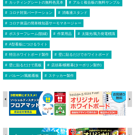
カッティングシートの無料色見本
アルミ複合板の無料サンプル
コロナ対策パーテーション
消毒液スタンド
コロナ体温の簡単検知器サーモマネージャー
ポスターフレーム(額縁)
作業用品
太陽光/風力発電標識
A型看板につけるライト
特注ホワイトボード製作
壁に貼るだけでホワイトボード
壁に貼るだけで黒板
店頭幕/横断幕(ターポリン製作)
バルーン/風船看板
ステッカー製作