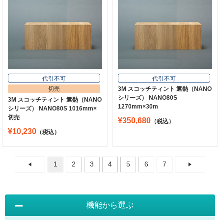
代引不可
代引不可
切売
3M スコッチティント 遮熱（NANO
シリーズ） NANO80S
3M スコッチティント 遮熱（NANO
1270mm×30m
シリーズ） NANO80S 1016mm×
切売
¥350,680
（税込）
¥10,230
（税込）
1
2
3
4
5
6
7
機能から選ぶ