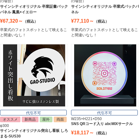
の場合）
の場合）
ステンレス切文字
サインシティオリジナル 卒業証書バック
サインシティオリジナル 卒業式バックパ
Stainless Sign
パネル 鳳凰×イエロー
ネル
¥67,320～
¥77,110～
（税込）
（税込）
卒業式のフォトスポットとして映えるこ
卒業式のフォトスポットとして映えるこ
エッチングプレート
と間違いなし！
と間違いなし！
Etching Plate
郵便ポスト
Post
表札
Nameplate
代引不可
代引不可
W235×H221×D50
オススメ
新商品
屋外
両面
SNS QRコード入り abcMIXサークル
φ300
サインシティオリジナル突出し看板 しろ
¥18,117～
（税込）
まる-SUS30