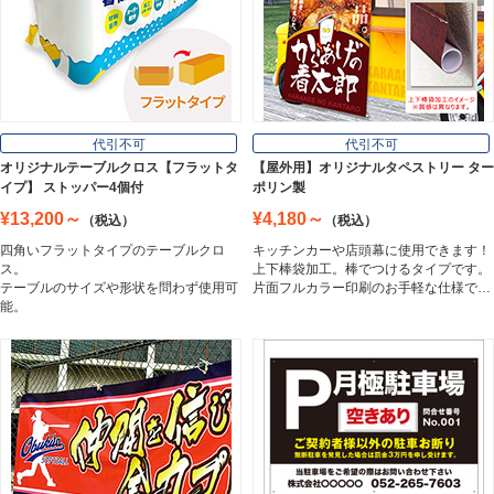
壁面看板
Wall Sign
フロアサイン／路面表示
代引不可
代引不可
Floor / Road Surface Sign
オリジナルテーブルクロス【フラットタ
【屋外用】オリジナルタペストリー ター
イプ】 ストッパー4個付
ポリン製
¥13,200～
¥4,180～
（税込）
（税込）
アルミ複合板
四角いフラットタイプのテーブルクロ
キッチンカーや店頭幕に使用できます！
Aluminum Composite Board
ス。
上下棒袋加工。棒でつけるタイプです。
テーブルのサイズや形状を問わず使用可
片面フルカラー印刷のお手軽な仕様で…
能。
スチレンボード
Styrene Board
板材
Board