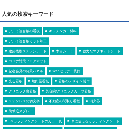
人気の検索キーワード
アルミ複合板の看板
キッチンカー材料
アルミ複合板カット加工
建築模型スチレンボード
木目シート
強力なマグネットシート
コロナ対策フロアマット
記者会見の背景パネル
Webセミナー装飾
光る看板
焼肉屋看板
看板のデザイン製作
クリニック窓看板
美容院/クリニックカーブ看板
ステンレスの切文字
不動産の間取り看板
消火器
熊撃退スプレー
3Mカッティングシートのカラー表
車に使えるカッティングシート