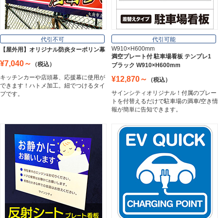
フレーム／看板枠
Frame
代引不可
代引可能
W910×H600mm
【屋外用】オリジナル防炎ターポリン幕
満空プレート付 駐車場看板 テンプレ1
¥7,040～
（税込）
ブラック W910×H600mm
カッティングシート
キッチンカーや店頭幕、応援幕に使用が
¥12,870～
（税込）
Cutting Sheet
できます！ハトメ加工。紐でつけるタイ
サインシティオリジナル！付属のプレー
プです。
トを付替えるだけで駐車場の満車/空き情
報が簡単に告知できます。
マグネットシート
Magnet Sheet
インクジェットメディア
Inkjet Media
看板照明