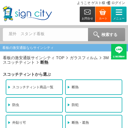
ようこそ
ゲスト
様
ログイン
お問合せ
カート
メニュー
屋外 スタンド看板
検索する
看板の激安通販ならサインシティ
看板の激安通販サインシティ TOP
ガラスフィルム
3M
スコッチティント
断熱
スコッチティントから選ぶ
スコッチティント商品一覧
断熱
防虫
防犯
外貼り可
断熱・遮熱