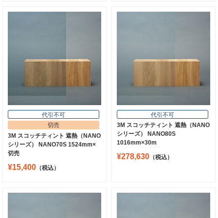
代引不可
代引不可
切売
3M スコッチティント 遮熱（NANO
シリーズ） NANO80S
3M スコッチティント 遮熱（NANO
1016mm×30m
シリーズ） NANO70S 1524mm×
切売
¥278,630
（税込）
¥15,400
（税込）