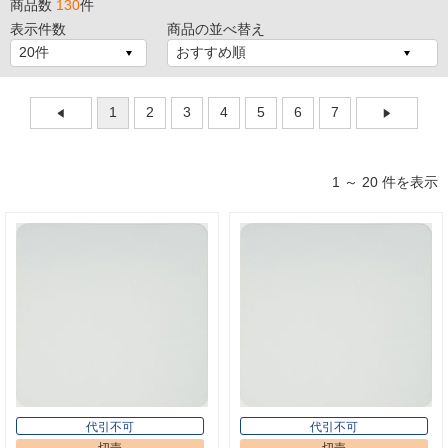
商品数
130
件
表示件数
商品の並べ替え
1
2
3
4
5
6
7
1 ～ 20 件を表示
代引不可
代引不可
切売
切売