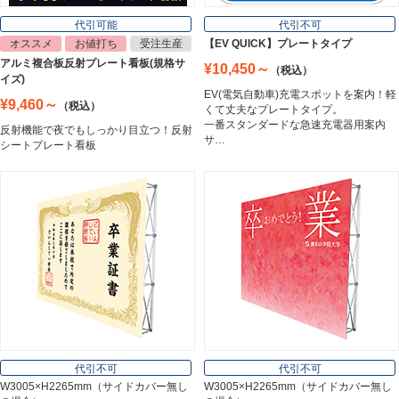
Lighting Equipment
代引可能
代引不可
オススメ
お値打ち
受注生産
【EV QUICK】プレートタイプ
アルミ複合板反射プレート看板(規格サ
¥10,450～
（税込）
トラスコ中山
イズ)
Trusco Nakayama
EV(電気自動車)充電スポットを案内！軽
¥9,460～
（税込）
くて丈夫なプレートタイプ。
一番スタンダードな急速充電器用案内
反射機能で夜でもしっかり目立つ！反射
サ…
シートプレート看板
アルミ建材
Aluminum
インテリア
Interior
オフィス用品
Office Supplies
代引不可
代引不可
W3005×H2265mm（サイドカバー無し
W3005×H2265mm（サイドカバー無し