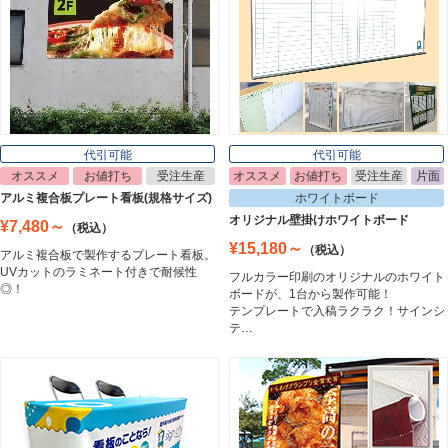
ライトパネル
Light Panel
ポスターフレーム
Poster Frame
代引可能
代引可能
オススメ
お値打ち
受注生産
オススメ
お値打ち
受注生産
片面
イーゼル
アルミ複合板プレート看板(規格サイズ)
ホワイトボード
Easel
オリジナル壁掛けホワイトボード
¥7,480～
（税込）
¥15,180～
（税込）
アルミ複合板で製作するプレート看板。
UVカットのラミネート付きで耐候性
フルカラー印刷のオリジナルのホワイト
ホワイトボード
◎！
ボードが、1台から製作可能！
White Board
テンプレートで入稿ラクラク！サインシ
テ…
プレート看板
Plate Board