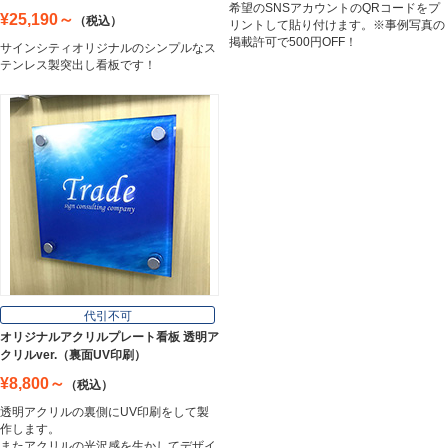
希望のSNSアカウントのQRコードをプ
¥25,190～
（税込）
リントして貼り付けます。※事例写真の
掲載許可で500円OFF！
サインシティオリジナルのシンプルなス
テンレス製突出し看板です！
代引不可
オリジナルアクリルプレート看板 透明ア
クリルver.（裏面UV印刷）
¥8,800～
（税込）
透明アクリルの裏側にUV印刷をして製
作します。
またアクリルの光沢感を生かしてデザイ