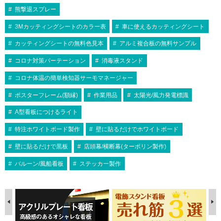
熊撃退スプレー
3Mカッティングシートのカラー表
車に使えるカッティングシート
カッティングシートの無料色見本
アルミ複合板の無料サンプル
コロナ対策パーテーション
消毒液スタンド
コロナ体温の簡単検知器サーモマネージャー
ポスターフレーム(額縁)
作業用品
太陽光/風力発電標識
A型看板につけるライト
特注ホワイトボード製作
壁に貼るだけでホワイトボード
壁に貼るだけで黒板
店頭幕/横断幕(ターポリン製作)
バルーン/風船看板
ステッカー製作