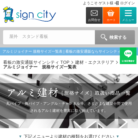
ようこそ
ゲスト
様
ログイン
お問合せ
カート
メニュー
屋外 スタンド看板
検索する
アルミジョイナー 規格サイズ一覧表 | 看板の激安通販ならサインシティ
看板の激安通販サインシティ TOP
建材・エクステリア
アルミジョイナー 規格サイズ一覧表
丸パイプ・角パイプ・アングル・チャンネル等、さまざまな建築分野で使用
されるアルミ建材を豊富に取り揃えています。
下記メニューより建材の種類をお選びください
▼
▼