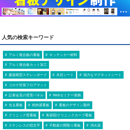
人気の検索キーワード
アルミ複合板の看板
キッチンカー材料
アルミ複合板カット加工
建築模型スチレンボード
木目シート
強力なマグネットシート
コロナ対策フロアマット
記者会見の背景パネル
Webセミナー装飾
光る看板
焼肉屋看板
看板のデザイン製作
クリニック窓看板
美容院/クリニックカーブ看板
ステンレスの切文字
不動産の間取り看板
消火器