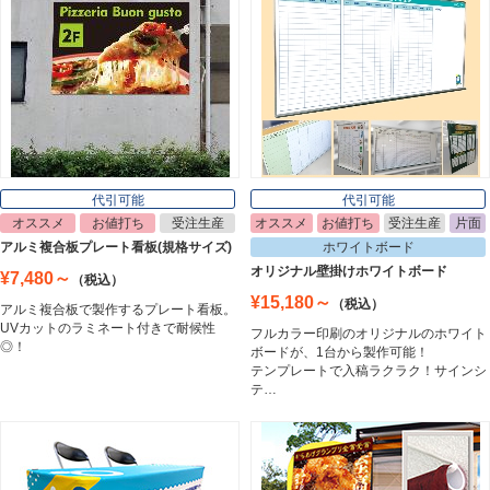
ライトパネル
Light Panel
ポスターフレーム
Poster Frame
代引可能
代引可能
オススメ
お値打ち
受注生産
オススメ
お値打ち
受注生産
片面
イーゼル
アルミ複合板プレート看板(規格サイズ)
ホワイトボード
Easel
オリジナル壁掛けホワイトボード
¥7,480～
（税込）
¥15,180～
（税込）
アルミ複合板で製作するプレート看板。
UVカットのラミネート付きで耐候性
フルカラー印刷のオリジナルのホワイト
ホワイトボード
◎！
ボードが、1台から製作可能！
White Board
テンプレートで入稿ラクラク！サインシ
テ…
プレート看板
Plate Board