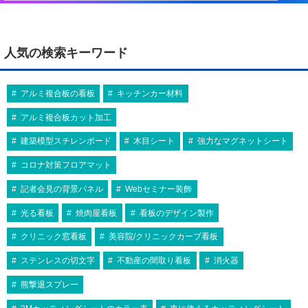
人気の検索キーワード
アルミ複合板の看板
キッチンカー材料
アルミ複合板カット加工
建築模型スチレンボード
木目シート
強力なマグネットシート
コロナ対策フロアマット
記者会見の背景パネル
Webセミナー装飾
光る看板
焼肉屋看板
看板のデザイン製作
クリニック窓看板
美容院/クリニックカーブ看板
ステンレスの切文字
不動産の間取り看板
消火器
熊撃退スプレー