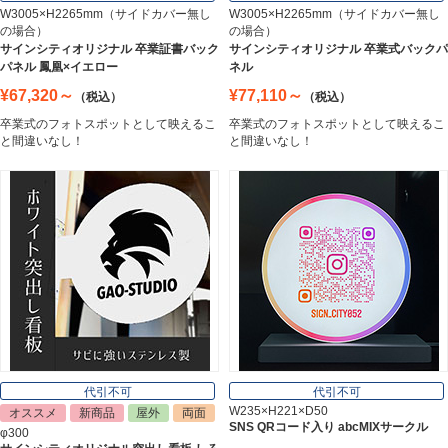
W3005×H2265mm（サイドカバー無し
W3005×H2265mm（サイドカバー無し
の場合）
の場合）
ステンレス切文字
サインシティオリジナル 卒業証書バック
サインシティオリジナル 卒業式バックパ
Stainless Sign
パネル 鳳凰×イエロー
ネル
¥67,320～
¥77,110～
（税込）
（税込）
卒業式のフォトスポットとして映えるこ
卒業式のフォトスポットとして映えるこ
エッチングプレート
と間違いなし！
と間違いなし！
Etching Plate
郵便ポスト
Post
表札
Nameplate
代引不可
代引不可
W235×H221×D50
オススメ
新商品
屋外
両面
SNS QRコード入り abcMIXサークル
φ300