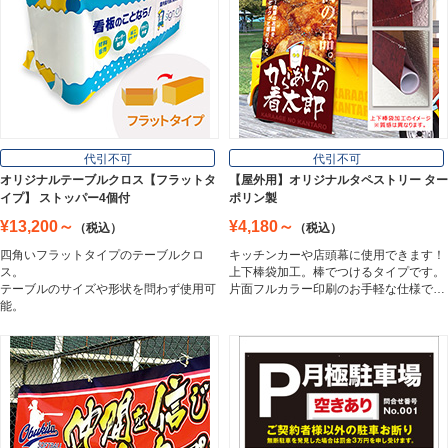
壁面看板
Wall Sign
フロアサイン／路面表示
代引不可
代引不可
Floor / Road Surface Sign
オリジナルテーブルクロス【フラットタ
【屋外用】オリジナルタペストリー ター
イプ】 ストッパー4個付
ポリン製
¥13,200～
¥4,180～
（税込）
（税込）
アルミ複合板
四角いフラットタイプのテーブルクロ
キッチンカーや店頭幕に使用できます！
Aluminum Composite Board
ス。
上下棒袋加工。棒でつけるタイプです。
テーブルのサイズや形状を問わず使用可
片面フルカラー印刷のお手軽な仕様で…
能。
スチレンボード
Styrene Board
板材