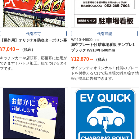
Board
フレーム／看板枠
Frame
代引不可
代引可能
W910×H600mm
【屋外用】オリジナル防炎ターポリン幕
満空プレート付 駐車場看板 テンプレ1
¥7,040～
（税込）
ブラック W910×H600mm
カッティングシート
キッチンカーや店頭幕、応援幕に使用が
¥12,870～
（税込）
Cutting Sheet
できます！ハトメ加工。紐でつけるタイ
サインシティオリジナル！付属のプレー
プです。
トを付替えるだけで駐車場の満車/空き情
報が簡単に告知できます。
マグネットシート
Magnet Sheet
インクジェットメディア
Inkjet Media