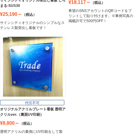
サインシティオリジナル突出し看板 しろ
¥18,117～
（税込）
まる-SUS30
希望のSNSアカウントのQRコードをプ
¥25,190～
（税込）
リントして貼り付けます。※事例写真の
掲載許可で500円OFF！
サインシティオリジナルのシンプルなス
テンレス製突出し看板です！
代引不可
オリジナルアクリルプレート看板 透明ア
クリルver.（裏面UV印刷）
¥8,800～
（税込）
透明アクリルの裏側にUV印刷をして製