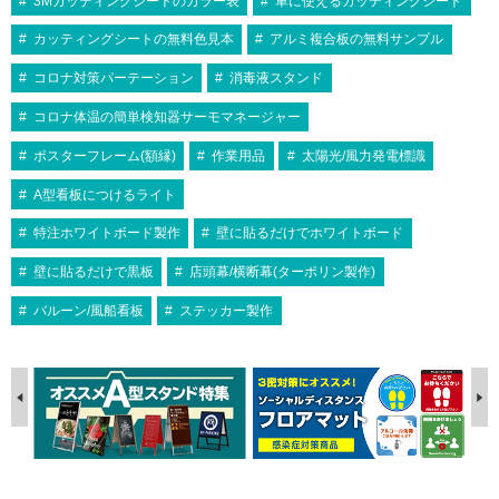
3Mカッティングシートのカラー表
車に使えるカッティングシート
カッティングシートの無料色見本
アルミ複合板の無料サンプル
コロナ対策パーテーション
消毒液スタンド
コロナ体温の簡単検知器サーモマネージャー
ポスターフレーム(額縁)
作業用品
太陽光/風力発電標識
A型看板につけるライト
特注ホワイトボード製作
壁に貼るだけでホワイトボード
壁に貼るだけで黒板
店頭幕/横断幕(ターポリン製作)
バルーン/風船看板
ステッカー製作