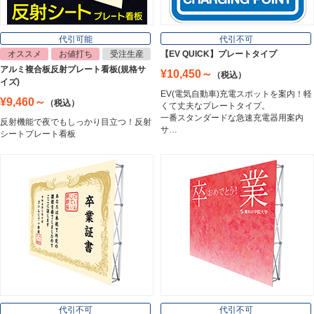
看板照明
Lighting Equipment
代引可能
代引不可
オススメ
お値打ち
受注生産
【EV QUICK】プレートタイプ
アルミ複合板反射プレート看板(規格サ
¥10,450～
（税込）
トラスコ中山
イズ)
Trusco Nakayama
EV(電気自動車)充電スポットを案内！軽
¥9,460～
（税込）
くて丈夫なプレートタイプ。
一番スタンダードな急速充電器用案内
反射機能で夜でもしっかり目立つ！反射
サ…
シートプレート看板
アルミ建材
Aluminum
インテリア
Interior
オフィス用品
Office Supplies
代引不可
代引不可