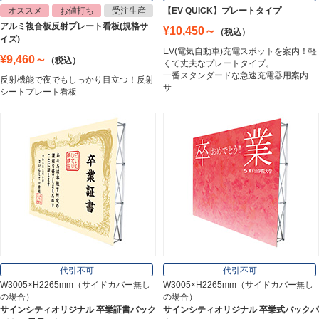
オススメ
お値打ち
受注生産
【EV QUICK】プレートタイプ
アルミ複合板反射プレート看板(規格サ
¥10,450～
（税込）
トラスコ中山
イズ)
Trusco Nakayama
EV(電気自動車)充電スポットを案内！軽
¥9,460～
（税込）
くて丈夫なプレートタイプ。
一番スタンダードな急速充電器用案内
反射機能で夜でもしっかり目立つ！反射
サ…
シートプレート看板
アルミ建材
Aluminum
インテリア
Interior
オフィス用品
Office Supplies
代引不可
代引不可
W3005×H2265mm（サイドカバー無し
W3005×H2265mm（サイドカバー無し
の場合）
の場合）
ステンレス切文字
サインシティオリジナル 卒業証書バック
サインシティオリジナル 卒業式バックパ
Stainless Sign