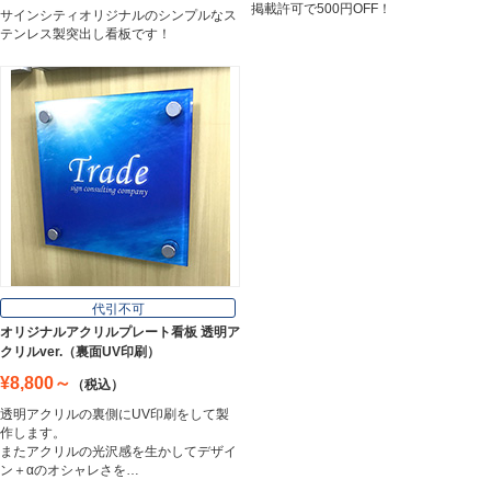
掲載許可で500円OFF！
サインシティオリジナルのシンプルなス
テンレス製突出し看板です！
代引不可
オリジナルアクリルプレート看板 透明ア
クリルver.（裏面UV印刷）
¥8,800～
（税込）
透明アクリルの裏側にUV印刷をして製
作します。
またアクリルの光沢感を生かしてデザイ
ン＋αのオシャレさを…