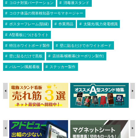
コロナ対策パーテーション
消毒液スタンド
コロナ体温の簡単検知器サーモマネージャー
ポスターフレーム(額縁)
作業用品
太陽光/風力発電標識
A型看板につけるライト
特注ホワイトボード製作
壁に貼るだけでホワイトボード
壁に貼るだけで黒板
店頭幕/横断幕(ターポリン製作)
バルーン/風船看板
ステッカー製作