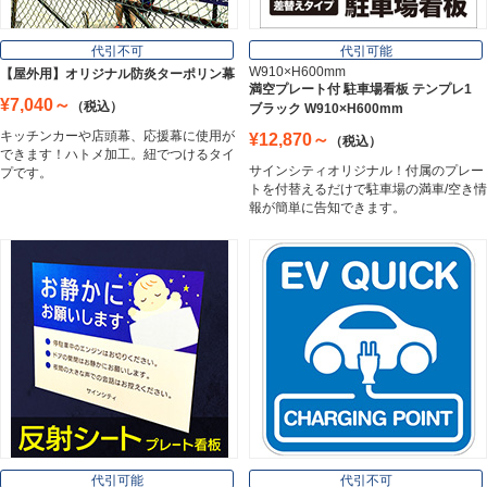
フレーム／看板枠
Frame
代引不可
代引可能
W910×H600mm
【屋外用】オリジナル防炎ターポリン幕
満空プレート付 駐車場看板 テンプレ1
¥7,040～
（税込）
ブラック W910×H600mm
カッティングシート
キッチンカーや店頭幕、応援幕に使用が
¥12,870～
（税込）
Cutting Sheet
できます！ハトメ加工。紐でつけるタイ
サインシティオリジナル！付属のプレー
プです。
トを付替えるだけで駐車場の満車/空き情
報が簡単に告知できます。
マグネットシート
Magnet Sheet
インクジェットメディア
Inkjet Media
看板照明
Lighting Equipment
代引可能
代引不可