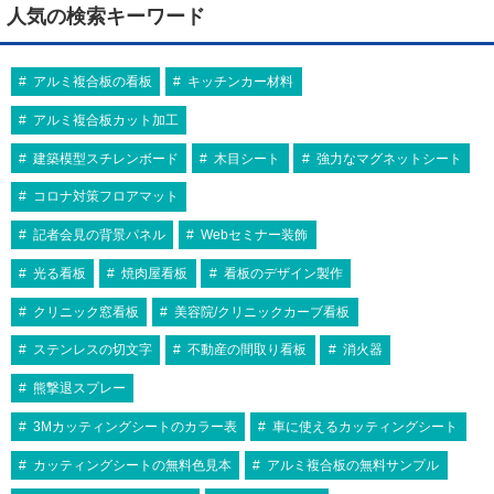
人気の検索キーワード
アルミ複合板の看板
キッチンカー材料
アルミ複合板カット加工
建築模型スチレンボード
木目シート
強力なマグネットシート
コロナ対策フロアマット
記者会見の背景パネル
Webセミナー装飾
光る看板
焼肉屋看板
看板のデザイン製作
クリニック窓看板
美容院/クリニックカーブ看板
ステンレスの切文字
不動産の間取り看板
消火器
熊撃退スプレー
3Mカッティングシートのカラー表
車に使えるカッティングシート
カッティングシートの無料色見本
アルミ複合板の無料サンプル