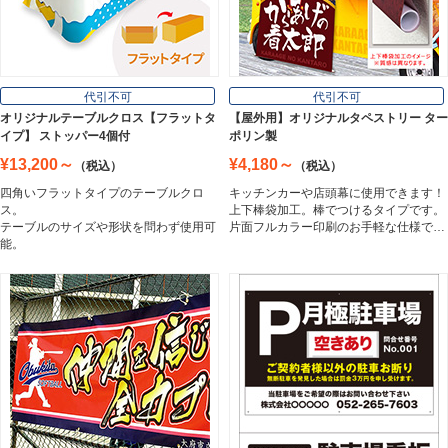
Wall Sign
フロアサイン／路面表示
代引不可
代引不可
Floor / Road Surface Sign
オリジナルテーブルクロス【フラットタ
【屋外用】オリジナルタペストリー ター
イプ】 ストッパー4個付
ポリン製
¥13,200～
¥4,180～
（税込）
（税込）
アルミ複合板
四角いフラットタイプのテーブルクロ
キッチンカーや店頭幕に使用できます！
Aluminum Composite Board
ス。
上下棒袋加工。棒でつけるタイプです。
テーブルのサイズや形状を問わず使用可
片面フルカラー印刷のお手軽な仕様で…
能。
スチレンボード
Styrene Board
板材
Board