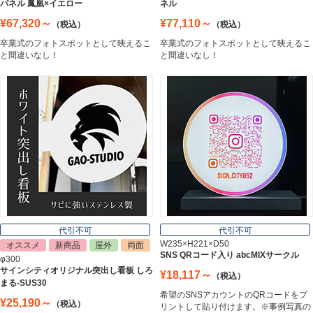
パネル 鳳凰×イエロー
ネル
¥67,320～
¥77,110～
（税込）
（税込）
卒業式のフォトスポットとして映えるこ
卒業式のフォトスポットとして映えるこ
エッチングプレート
と間違いなし！
と間違いなし！
Etching Plate
郵便ポスト
Post
表札
Nameplate
代引不可
代引不可
W235×H221×D50
オススメ
新商品
屋外
両面
SNS QRコード入り abcMIXサークル
φ300
サインシティオリジナル突出し看板 しろ
¥18,117～
（税込）
まる-SUS30
希望のSNSアカウントのQRコードをプ
¥25,190～
（税込）
リントして貼り付けます。※事例写真の