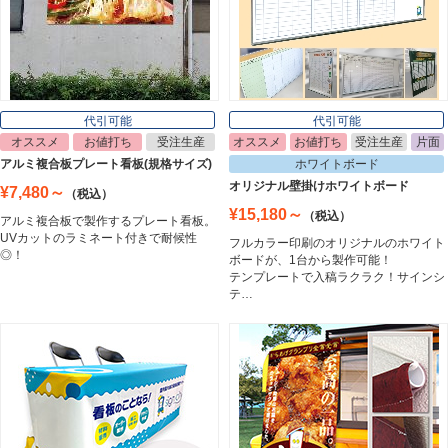
ポスターフレーム
Poster Frame
代引可能
代引可能
オススメ
お値打ち
受注生産
オススメ
お値打ち
受注生産
片面
イーゼル
アルミ複合板プレート看板(規格サイズ)
ホワイトボード
Easel
オリジナル壁掛けホワイトボード
¥7,480～
（税込）
¥15,180～
（税込）
アルミ複合板で製作するプレート看板。
UVカットのラミネート付きで耐候性
フルカラー印刷のオリジナルのホワイト
ホワイトボード
◎！
ボードが、1台から製作可能！
White Board
テンプレートで入稿ラクラク！サインシ
テ…
プレート看板
Plate Board
壁面看板