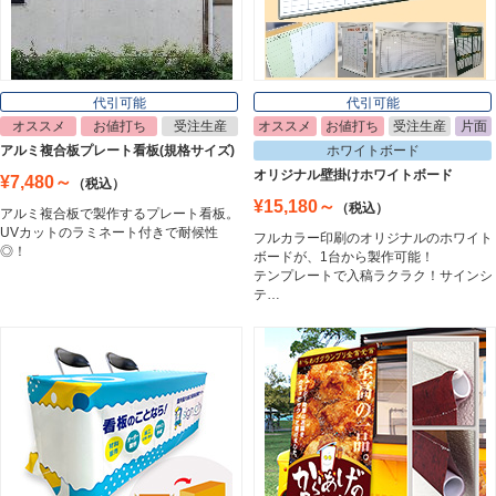
ポスターフレーム
Poster Frame
代引可能
代引可能
オススメ
お値打ち
受注生産
オススメ
お値打ち
受注生産
片面
イーゼル
アルミ複合板プレート看板(規格サイズ)
ホワイトボード
Easel
オリジナル壁掛けホワイトボード
¥7,480～
（税込）
¥15,180～
（税込）
アルミ複合板で製作するプレート看板。
UVカットのラミネート付きで耐候性
フルカラー印刷のオリジナルのホワイト
ホワイトボード
◎！
ボードが、1台から製作可能！
White Board
テンプレートで入稿ラクラク！サインシ
テ…
プレート看板
Plate Board
壁面看板
Wall Sign