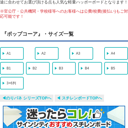
途に合わせてお選び頂ける点も人気な軽量ハッポーボードとなります！
※官公庁・公共機関・学校様等へのお客様へは公費/校費(後払い)もご対
応可能です！
『ポップコーア』・サイズ一覧
A1
A2
A3
A4
B1
B2
B3
B4
B5
3×6判
◀︎のりパネ シリーズTOPへ
◀︎ スチレンボードTOPへ