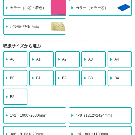
カラー（白芯・着色）
カラー（カラー芯）
バラ売り対応商品
取扱サイズから選ぶ
A0
A1
A2
A3
A4
B0
B1
B2
B3
B4
B5
1×2
（1000×2000mm）
4×8
（1212×2424mm）
3×6
（910×1820mm）
L版
（800×1100mm）