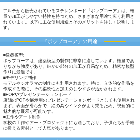
アルテから販売されているスチレンボード『ポップコーア』は、軽
量で加工がしやすい特性を持つため、さまざまな用途で広く利用さ
れています。以下に主な使用用途とそのメリットを詳しく説明しま
す。
『ポップコーア』の用途
■建築模型:
ポップコーアは、建築模型の製作に非常に適しています。軽量であ
りながら強度があり、細かい部分の加工が容易なため、精密な模型
作りに最適です。
■モデリング制作
モデルやジオラマの制作にも利用されます。特に、立体的な作品を
作成する際に、その柔軟性と加工のしやすさが活かされます。
■POPやプレゼンテーションボード
店舗のPOPや展示用のプレゼンテーションボードとしても使用され
ます。表面が滑らかで、絵の具やインクがよく乗るため、視覚的に
魅力的な展示が可能です。
■工作やアート制作
学校の工作やアートプロジェクトにも適しており、子供たちが手軽
に扱える素材として人気があります。