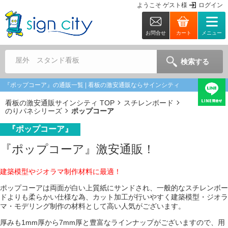
ようこそ
ゲスト
様
ログイン
お問合せ
カート
メニュー
屋外 スタンド看板
検索する
『ポップコーア』の通販一覧 | 看板の激安通販ならサインシティ
看板の激安通販サインシティ TOP
スチレンボード
のりパネシリーズ
ポップコーア
『ポップコーア』
『ポップコーア』激安通販！
建築模型やジオラマ制作材料に最適！
ポップコーアは両面が白い上質紙にサンドされ、一般的なスチレンボー
ドよりも柔らかい仕様な為、カット加工が行いやすく建築模型・ジオラ
マ・モデリング制作の材料として高い人気がございます。
厚みも1mm厚から7mm厚と豊富なラインナップがございますので、用