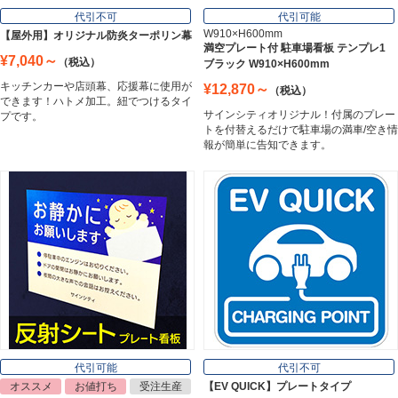
Frame
代引不可
代引可能
W910×H600mm
【屋外用】オリジナル防炎ターポリン幕
満空プレート付 駐車場看板 テンプレ1
¥7,040～
（税込）
ブラック W910×H600mm
カッティングシート
キッチンカーや店頭幕、応援幕に使用が
¥12,870～
（税込）
Cutting Sheet
できます！ハトメ加工。紐でつけるタイ
サインシティオリジナル！付属のプレー
プです。
トを付替えるだけで駐車場の満車/空き情
報が簡単に告知できます。
マグネットシート
Magnet Sheet
インクジェットメディア
Inkjet Media
看板照明
Lighting Equipment
代引可能
代引不可
オススメ
お値打ち
受注生産
【EV QUICK】プレートタイプ