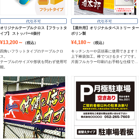
フロアサイン／路面表示
代引不可
代引不可
Floor / Road Surface Sign
オリジナルテーブルクロス【フラットタ
【屋外用】オリジナルタペストリー ター
イプ】 ストッパー4個付
ポリン製
¥13,200～
¥4,180～
（税込）
（税込）
アルミ複合板
四角いフラットタイプのテーブルクロ
キッチンカーや店頭幕に使用できます！
Aluminum Composite Board
ス。
上下棒袋加工。棒でつけるタイプです。
テーブルのサイズや形状を問わず使用可
片面フルカラー印刷のお手軽な仕様で…
能。
スチレンボード
Styrene Board
板材
Board
フレーム／看板枠