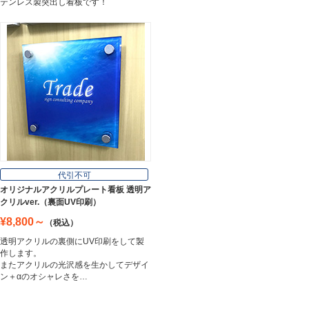
テンレス製突出し看板です！
代引不可
オリジナルアクリルプレート看板 透明ア
クリルver.（裏面UV印刷）
¥8,800～
（税込）
透明アクリルの裏側にUV印刷をして製
作します。
またアクリルの光沢感を生かしてデザイ
ン＋αのオシャレさを…