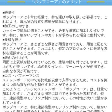
『ポップコーア』のメリット
■軽量性
ポップコーアは非常に軽量で、持ち運びや取り扱いが容易です。こ
れにより、展示物の設置や移動が簡単になります。
■加工のしやすさ
カッターで簡単に切ることができ、必要な形状に加工しやすいで
す。特に、細かいデザインやカットが求められる場合に便利です。
■多様な厚さ
ポップコーアは、さまざまな厚さが用意されており、用途に応じて
選ぶことができます。これにより、特定のプロジェクトに最適な素
材を選択することが可能です。
■表面の仕上がり
両面に上質紙が貼られているため、塗装や貼り付けがしやすく、仕
上がりが美しいです。絵の具やインク、マーカーなどが使用でき、
自由な表現が可能です。
■コストパフォーマンス
スチレンボードの中でも比較的安価で入手できるため、コストを抑
えつつ高品質な作品を制作することができます。
このように、アルテのスチレンボード『ポップコーア』は、軽量で
加工しやすく、さまざまな用途に対応できる優れた素材です。特
に、建築模型やモデリング制作において、その特性が大いに活かさ
れています。
ポップコーアは、特に建築模型やモデリング制作において、細かい
カットや加工が求められるため、柔らかさとカッターでの切断のし