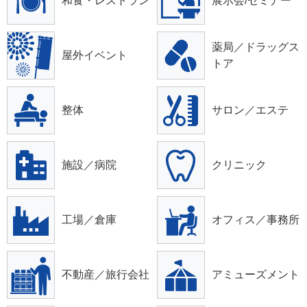
和食・レストラン
展示会/セミナー
薬局／ドラッグス
屋外イベント
トア
整体
サロン／エステ
施設／病院
クリニック
工場／倉庫
オフィス／事務所
不動産／旅行会社
アミューズメント