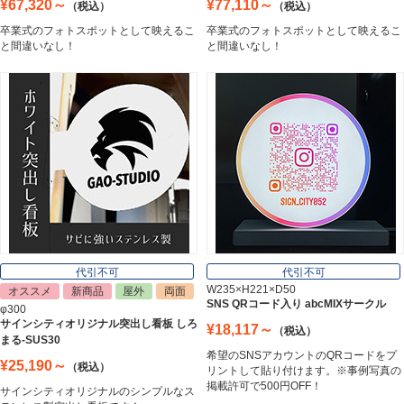
¥67,320～
¥77,110～
（税込）
（税込）
卒業式のフォトスポットとして映えるこ
卒業式のフォトスポットとして映えるこ
エッチングプレート
と間違いなし！
と間違いなし！
Etching Plate
郵便ポスト
Post
表札
Nameplate
代引不可
代引不可
W235×H221×D50
オススメ
新商品
屋外
両面
SNS QRコード入り abcMIXサークル
φ300
サインシティオリジナル突出し看板 しろ
¥18,117～
（税込）
まる-SUS30
希望のSNSアカウントのQRコードをプ
¥25,190～
（税込）
リントして貼り付けます。※事例写真の
掲載許可で500円OFF！
サインシティオリジナルのシンプルなス