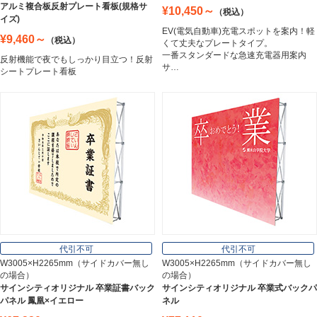
アルミ複合板反射プレート看板(規格サ
¥10,450～
（税込）
トラスコ中山
イズ)
Trusco Nakayama
EV(電気自動車)充電スポットを案内！軽
¥9,460～
（税込）
くて丈夫なプレートタイプ。
一番スタンダードな急速充電器用案内
反射機能で夜でもしっかり目立つ！反射
サ…
シートプレート看板
アルミ建材
Aluminum
インテリア
Interior
オフィス用品
Office Supplies
代引不可
代引不可
W3005×H2265mm（サイドカバー無し
W3005×H2265mm（サイドカバー無し
の場合）
の場合）
ステンレス切文字
サインシティオリジナル 卒業証書バック
サインシティオリジナル 卒業式バックパ
Stainless Sign
パネル 鳳凰×イエロー
ネル