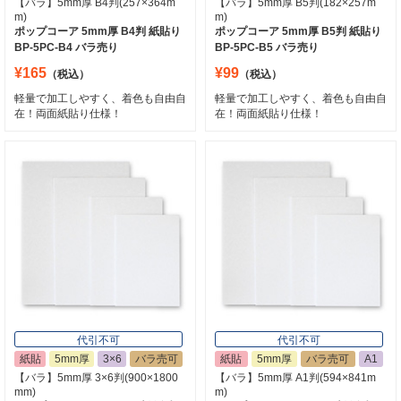
【バラ】5mm厚 B4判(257×364m
【バラ】5mm厚 B5判(182×257m
m)
m)
ポップコーア 5mm厚 B4判 紙貼り
ポップコーア 5mm厚 B5判 紙貼り
BP-5PC-B4 バラ売り
BP-5PC-B5 バラ売り
¥165
¥99
（税込）
（税込）
軽量で加工しやすく、着色も自由自
軽量で加工しやすく、着色も自由自
在！両面紙貼り仕様！
在！両面紙貼り仕様！
代引不可
代引不可
紙貼
5mm厚
3×6
バラ売可
紙貼
5mm厚
バラ売可
A1
【バラ】5mm厚 3×6判(900×1800
【バラ】5mm厚 A1判(594×841m
mm)
m)