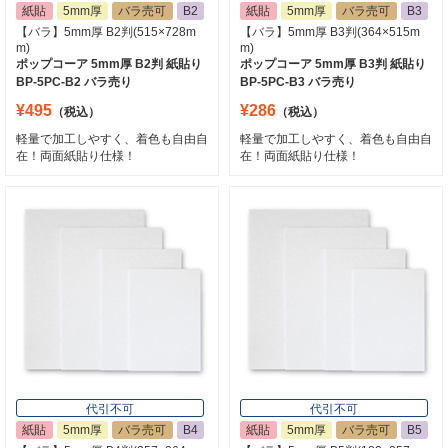
紙貼
5mm厚
バラ売可
B2
紙貼
5mm厚
バラ売可
B3
【バラ】5mm厚 B2判(515×728m
【バラ】5mm厚 B3判(364×515m
m)
m)
ポップコーア 5mm厚 B2判 紙貼り
ポップコーア 5mm厚 B3判 紙貼り
BP-5PC-B2 バラ売り
BP-5PC-B3 バラ売り
¥495
¥286
（税込）
（税込）
軽量で加工しやすく、着色も自由自
軽量で加工しやすく、着色も自由自
在！両面紙貼り仕様！
在！両面紙貼り仕様！
代引不可
代引不可
紙貼
5mm厚
バラ売可
B4
紙貼
5mm厚
バラ売可
B5